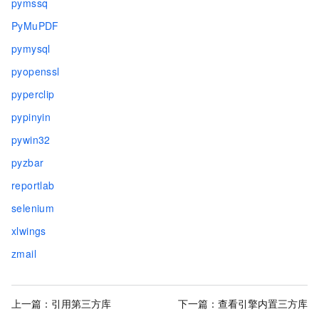
pymssq
PyMuPDF
pymysql
pyopenssl
pyperclip
pypinyin
pywin32
pyzbar
reportlab
selenium
xlwings
zmail
上一篇：
引用第三方库
下一篇：
查看引擎内置三方库