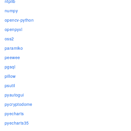
ntplib
numpy
opencv-python
openpyxl
oss2
paramiko
peewee
pgsql
pillow
psutil
pyautogui
pycryptodome
pyecharts
pyecharts35