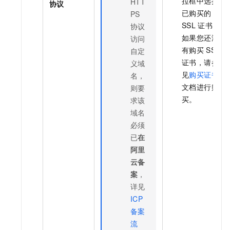
拉框中选择
HTT
协议
已购买的
PS
SSL
证书。
协议
如果您还没
访问
有购买
SSL
自定
证书，请参
义域
见
购买证书
名，
文档进行购
则要
买。
求该
域名
必须
已
在
阿里
云备
案
，
详见
ICP
备案
流