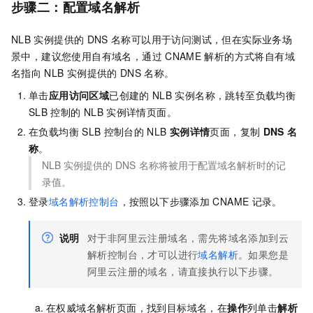
步骤二：配置域名解析
NLB
实例提供的
DNS
名称可以用于访问测试，但在实际业务场
景中，建议您使用自有域名，通过
CNAME
解析的方式将自有域
名指向
NLB
实例提供的
DNS
名称。
单击
应用访问区域
已创建的
NLB
实例名称，跳转至负载均衡
SLB
控制的
NLB
实例详情页面。
在负载均衡
SLB
控制台的
NLB
实例详情
页面，复制
DNS
名
称
。
NLB
实例提供的
DNS
名称将被用于配置域名解析时的记
录值。
登录
域名解析控制台
，按照以下步骤添加
CNAME
记录。
说明
对于非阿里云注册域名，需先将域名添加到云
解析控制台，才可以进行
域名解析
。如果您是
阿里云注册的域名，请直接执行以下步骤。
在权威域名解析页面，找到目标域名，在
操作
列单击
解析