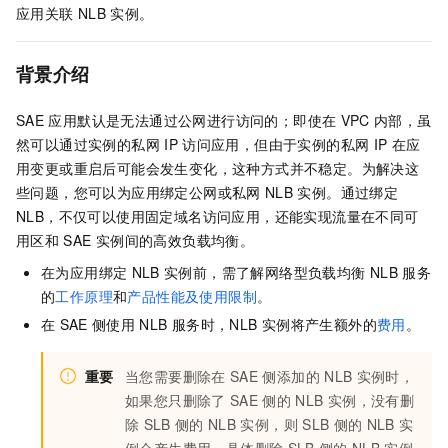
应用关联
NLB
实例。
背景介绍
SAE
应用默认是无法通过公网进行访问的；即使在
VPC
内部，虽
然可以通过实例的私网
IP
访问应用，但由于实例的私网
IP
在应
用变更或重启后可能会发生变化，这种方式并不稳定。为解决这
些问题，您可以为应用绑定公网或私网
NLB
实例。通过绑定
NLB，不仅可以使用固定域名访问应用，还能实现流量在不同可
用区和
SAE
实例间的高效负载均衡。
在为应用绑定
NLB
实例前，需了解网络型负载均衡
NLB
服务
的
工作原理
和
产品性能及使用限制
。
在
SAE
侧使用
NLB
服务时，NLB
实例将产生额外的
费用
。
重要
当您需要删除在
SAE
侧添加的
NLB
实例时，
如果您只删除了
SAE
侧的
NLB
实例，没有删
除
SLB
侧的
NLB
实例，则
SLB
侧的
NLB
实