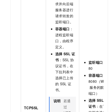
求并向后端
服务器进行
请求转发的
监听端口。
容器端口
：
进程监听端
口，由程序
定义。
选择
SSL
证
书
：SSL
协
监听端口
：
议证书，在
80
下拉列表中
容器端口
：
选择已上传
8080（Web
的
SSL
证
服务的默认
书。
端口）
选择
SSL
说明
若通
证书
：在下
过
TCPSSL