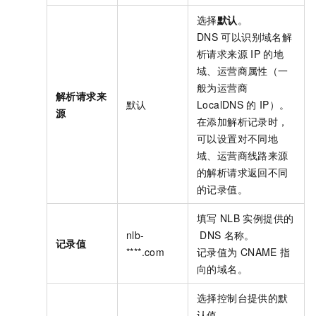
选择
默认
。
DNS
可以识别域名解
析请求来源
IP
的地
域、运营商属性（一
般为运营商
解析请求来
默认
LocalDNS
的
IP）。
源
在添加解析记录时，
可以设置对不同地
域、运营商线路来源
的解析请求返回不同
的记录值。
填写
NLB
实例提供的
nlb-
DNS
名称。
记录值
****.com
记录值为
CNAME
指
向的域名。
选择控制台提供的默
认值。