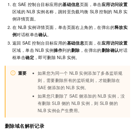
在
SAE
控制台目标应用的
基础信息
页面，单击
应用访问设置
区域的
NLB
实例名称，跳转至负载均衡
SLB
控制的
NLB
实
例详情页面。
在
NLB
实例详情页面，单击页面右上角的
，在弹出的
释放实
例
对话框单击
确认
。
返回
SAE
控制台目标应用的
基础信息
页面，在
应用访问设置
区域，单击
NLB
实例
操作
列的
删除
，在弹出的
删除确认
对话
框单击
确定
，即可删除
NLB
实例。
重要
如果您为同一个
NLB
实例添加了多条监听规
则，需要删除所有的监听规则，才能删除在
SAE
侧添加的
NLB
实例。
如果您只删除了
SAE
侧添加的
NLB
实例，没
有删除
SLB
侧的
NLB
实例，则
SLB
侧的
NLB
实例会产生费用。
删除域名解析记录