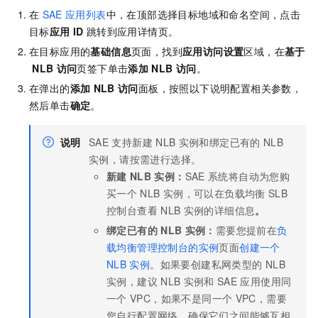
在
SAE
应用列表
中，在顶部选择目标地域和命名空间，点击
目标
应用
ID
跳转到应用详情页。
在目标应用的
基础信息
页面，找到
应用访问设置
区域，在
基于
NLB
访问
页签下单击
添加
NLB
访问
。
在弹出的
添加
NLB
访问
面板，按照以下说明配置相关参数，
然后单击
确定
。
说明
SAE
支持新建
NLB
实例和绑定已有的
NLB
实例，请按需进行选择。
新建
NLB
实例：
SAE
系统将自动为您购
买一个
NLB
实例，可以在负载均衡
SLB
控制台查看
NLB
实例的详细信息
。
绑定已有的
NLB
实例：
需要您提前在
负
载均衡管理控制台的实例
页面
创建一个
NLB
实例
。如果要创建私网类型的
NLB
实例，建议
NLB
实例和
SAE
应用使用同
一个
VPC，如果不是同一个
VPC，需要
您自行配置网络，确保它们之间能够互相