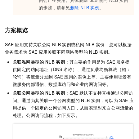
例会产生费用。具体删除
SLB
侧的
NLB
实例
的步骤，请参见
删除
NLB
实例
。
方案概览
SAE
应用支持关联公网
NLB
实例或私网
NLB
实例，您可以根据
业务需求为
SAE
应用关联不同网络类型的
NLB
实例。
关联私网类型的
NLB
实例：
其主要的作用是为
SAE
服务提
供固定的访问地址（DNS
名称）、通过负载均衡算法（如：
轮询）将流量分发到
SAE
应用的实例上等。主要使用场景有
微服务内部通信、数据库访问和企业内网访问等。
关联公网类型的
NLB
实例：
SAE
默认不支持直接通过公网访
问。通过为其关联一个公网类型的
NLB
实例，可以为
SAE
应
用提供一个固定的公网访问入口，从而实现对来自公网流量的
处理。公网访问流程，如下所示。