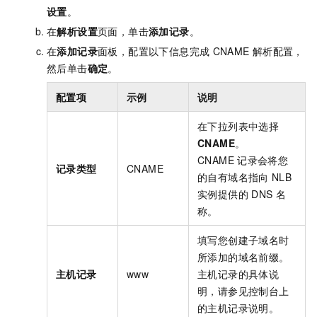
设置
。
在
解析设置
页面，单击
添加记录
。
在
添加记录
面板，配置以下信息完成
CNAME
解析配置，
然后单击
确定
。
配置项
示例
说明
在下拉列表中选择
CNAME
。
CNAME
记录会将您
记录类型
CNAME
的自有域名指向
NLB
实例提供的
DNS
名
称。
填写您创建子域名时
所添加的域名前缀。
主机记录
www
主机记录的具体说
明，请参见控制台上
的主机记录说明。