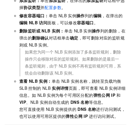
添加监听：
单击
添加监听
，在弹出的
添加监听
对话框中选
择
协议类型
并
配置参数
。
修改容器端口：
单击
NLB
实例
操作
列的
编辑
，在弹出的
编辑
NLB
访问
面板，可以修改
容器端口
。
删除监听或
NLB
实例：
单击
NLB
实例
操作
列的删除，在
弹出的
删除确认
对话框单击
确定
，即可删除对应的监听规
则或
NLB
实例。
如果您为同一个
NLB
实例添加了多条监听规则，删除
操作只会移除对应的监听规则。如果删除的是最后一
条监听规则，由于
NLB
实例不再有监听规则可用，系
统会自动删除该
NLB
实例。
查看
NLB
实例：
单击
NLB
实例名称，跳转至负载均衡
SLB
控制的
NLB
实例详情
页面，即可查看
NLB
实例详细
信息。如
NLB
实例为每个可用区分配的
弹性公网
IP
和
VIP
、NLB
实例自动生成的
DNS
名称
等信息。
您可直接使用
NLB
实例提供的
DNS
名称
进行访问测试，
也可以使用可用区提供的
弹性公网
IP
进行访问测试。