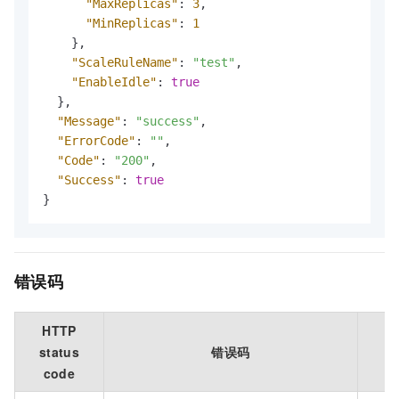
"MaxReplicas"
:
3
,
"MinReplicas"
:
1
}
,
"ScaleRuleName"
:
"test"
,
"EnableIdle"
:
true
}
,
"Message"
:
"success"
,
"ErrorCode"
:
""
,
"Code"
:
"200"
,
"Success"
:
true
}
错误码
HTTP
status
错误码
code