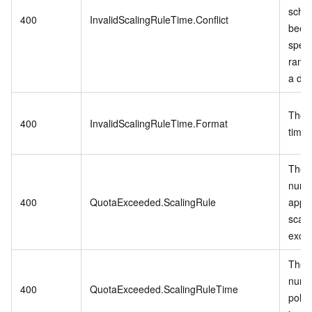
sche
400
InvalidScalingRuleTime.Conflict
been 
speci
range
a dif
The s
400
InvalidScalingRuleTime.Format
time i
The 
numb
400
QuotaExceeded.ScalingRule
appli
scali
exce
The 
numbe
400
QuotaExceeded.ScalingRuleTime
polic