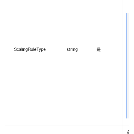
ScalingRuleType
string
是
定