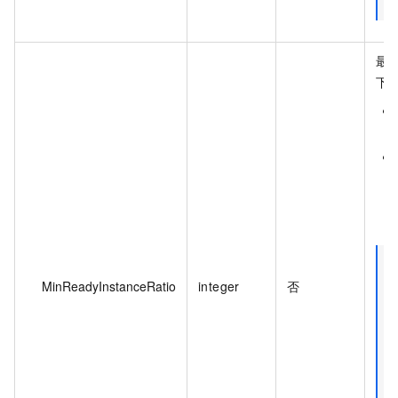
最
下
MinReadyInstanceRatio
integer
否