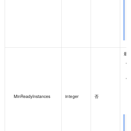
最
MinReadyInstances
integer
否