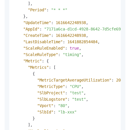
]
,
"Period"
:
"* * *"
}
,
"UpdateTime"
:
1616642248938
,
"AppId"
:
"7171a6ca-d1cd-4928-8642-7d5cfe69****
"CreateTime"
:
1616642248938
,
"LastDisableTime"
:
1641882854484
,
"ScaleRuleEnabled"
:
true
,
"ScaleRuleType"
:
"timing"
,
"Metric"
:
{
"Metrics"
:
[
{
"MetricTargetAverageUtilization"
:
20
,
"MetricType"
:
"CPU"
,
"SlbProject"
:
"test"
,
"SlbLogstore"
:
"test"
,
"Vport"
:
"80"
,
"SlbId"
:
"lb-xxx"
}
]
,