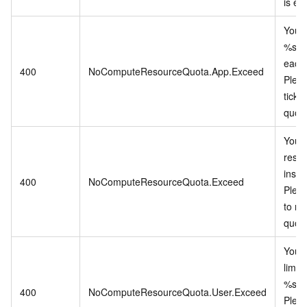
is ex
You c
%s in
each 
400
NoComputeResourceQuota.App.Exceed
Pleas
ticke
quota
Your
resou
insuff
400
NoComputeResourceQuota.Exceed
Pleas
to ra
quota
Your 
limit
%s in
400
NoComputeResourceQuota.User.Exceed
Pleas