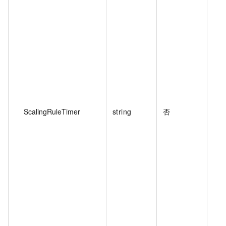
ScalingRuleTimer
string
否