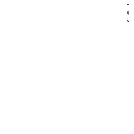
性
选
参