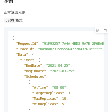
示例
正常返回示例
格式
JSON
{
"RequestId"
:
"91F93257-7A4A-4BD3-9A7E-2F6EAE6D**
"TraceId"
:
"0a98a02315955564772843261e****"
,
"Data"
:
{
"Timer"
:
{
"EndDate"
:
"2021-04-25"
,
"BeginDate"
:
"2021-03-25"
,
"Schedules"
:
[
{
"AtTime"
:
"08:00"
,
"TargetReplicas"
:
3
,
"MaxReplicas"
:
10
,
"MinReplicas"
:
5
}