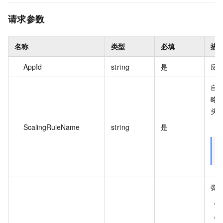
请求参数
名称
类型
必填
描
AppId
string
是
应用
自
略
头
（-
ScalingRuleName
string
是
弹