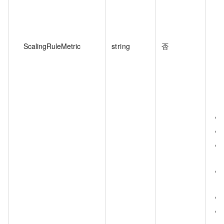
ScalingRuleMetric
string
否