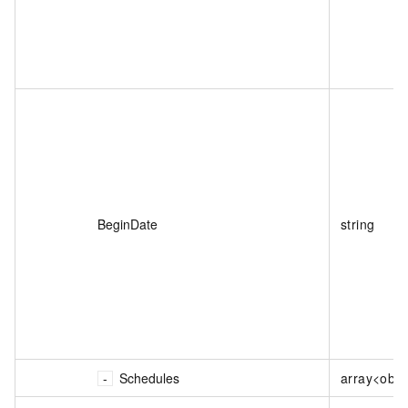
BeginDate
string
Schedules
array<obje