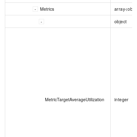
Metrics
array<obje
object
MetricTargetAverageUtilization
integer