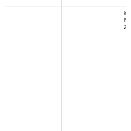
监
控
参