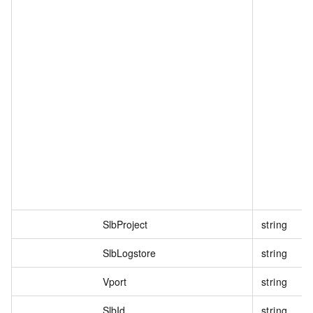
SlbProject
string
SlbLogstore
string
Vport
string
SlbId
string