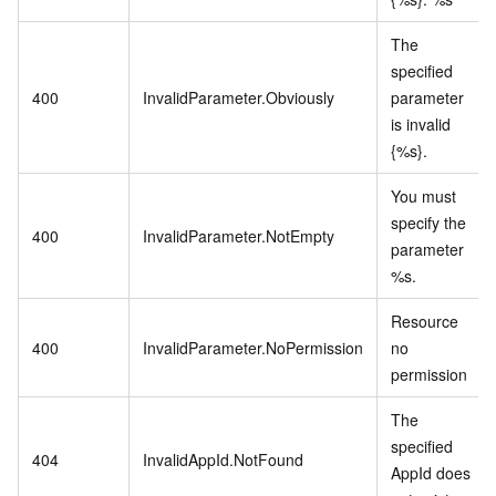
The
specified
400
InvalidParameter.Obviously
parameter
is invalid
{%s}.
You must
specify the
400
InvalidParameter.NotEmpty
parameter
%s.
Resource
400
InvalidParameter.NoPermission
no
permission
The
specified
404
InvalidAppId.NotFound
AppId does