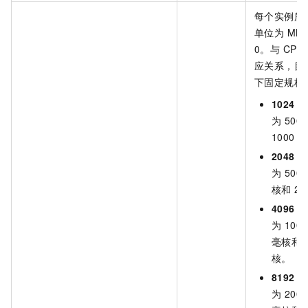
每个实例所
单位为 MB
0。与 CP
应关系，目
下固定规格
1024
：
为 500
1000 
2048
：
为 500
核和 20
4096
：
为 100
毫核和 4
核。
8192
：
为 200