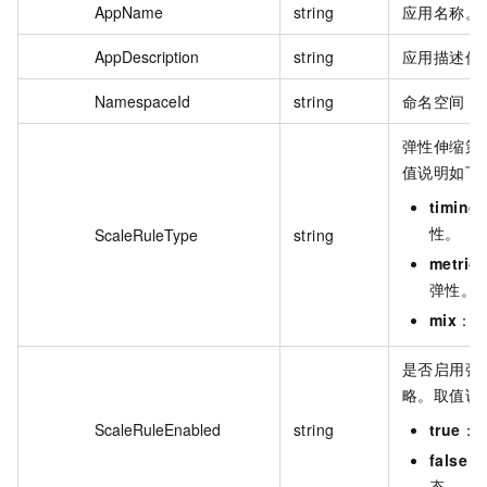
AppName
string
应用名称。
AppDescription
string
应用描述信
NamespaceId
string
命名空间 I
弹性伸缩策
值说明如下
timing
性。
ScaleRuleType
string
metric
弹性。
mix
：
是否启用弹
略。取值说
ScaleRuleEnabled
string
true
：
false
：
态。