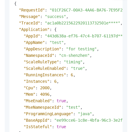
{
"RequestId"
:
"01CF26C7-00A3-4AA6-BA76-7E95F2A3**
"Message"
:
"success"
,
"TraceId"
:
"ac1a0b2215622920113732501e****"
,
"Application"
:
{
"AppId"
:
"443d638a-ef76-47c4-b707-61197d******
"AppName"
:
"test"
,
"AppDescription"
:
"for testing"
,
"NamespaceId"
:
"cn-shenzhen"
,
"ScaleRuleType"
:
"timing"
,
"ScaleRuleEnabled"
:
"true"
,
"RunningInstances"
:
6
,
"Instances"
:
6
,
"Cpu"
:
2000
,
"Mem"
:
4096
,
"MseEnabled"
:
true
,
"MseNamespaceId"
:
"test"
,
"ProgrammingLanguage"
:
"java"
,
"BaseAppId"
:
"ee99cce6-1c8e-4bfa-96c3-3e2fa9**
"IsStateful"
:
true