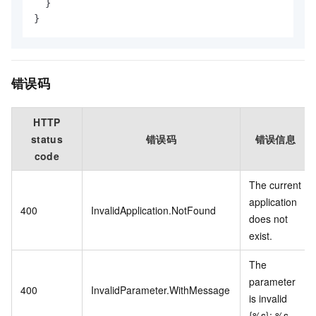
}
}
错误码
HTTP
status
错误码
错误信息
code
The current
application
400
InvalidApplication.NotFound
does not
exist.
The
parameter
400
InvalidParameter.WithMessage
is invalid
{%s}: %s