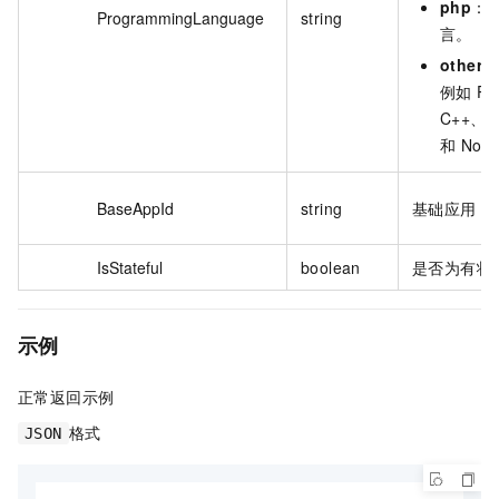
php
：P
ProgrammingLanguage
string
言。
other
：
例如 Py
C++、G
和 Node
BaseAppId
string
基础应用 I
IsStateful
boolean
是否为有状
示例
正常返回示例
格式
JSON