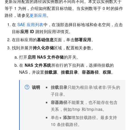
更新应用配置的路径因实例数的不同而不同。本文以实例数大于
等于
1
为例，介绍如何配置目标功能。当实例数等于
0
时的操作
路径，请参见
更新应用
。
在
SAE
应用列表
中，在顶部选择目标地域和命名空间，点击
目标
应用
ID
跳转到应用详情页。
在目标应用的
基础信息
页面，单击
部署应用
。
找到并展开
持久化存储
区域，配置相关参数。
打开
启用
NAS
文件存储
的开关。
在
NAS
文件系统
所在行的下拉列表，选择待挂载的
NAS，并设置
挂载源
、
挂载目录
、
容器路径
、
权限
。
说明
挂载目录
只能为根目录
/
或者非
/
开头的
子目录。
容器路径
不能重复，也不能存在包含
关系，例如
/tmp
和
/tmp/nas
。
单击
+ 添加
增加挂载路径。最多支持
10
条挂载路径。