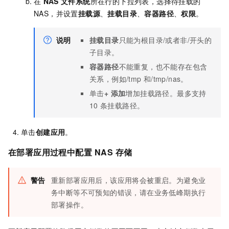
在
NAS
文件系统
所在行的下拉列表，选择待挂载的
NAS，并设置
挂载源
、
挂载目录
、
容器路径
、
权限
。
说明
挂载目录
只能为根目录
/
或者非
/
开头的
子目录。
容器路径
不能重复，也不能存在包含
关系，例如
/tmp
和
/tmp/nas
。
单击
+ 添加
增加挂载路径。最多支持
10
条挂载路径。
单击
创建应用
。
在部署应用过程中配置
NAS
存储
警告
重新部署应用后，该应用将会被重启。为避免业
务中断等不可预知的错误，请在业务低峰期执行
部署操作。