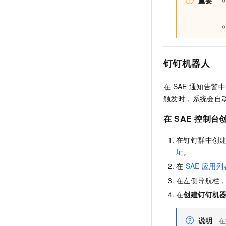
重要
钉钉机器人
在
SAE
通知告警中
触发时，系统会自
在
SAE
控制台
在钉钉群中创
址
。
在
SAE
应用列
在左侧导航栏
在
创建钉钉机
说明
在