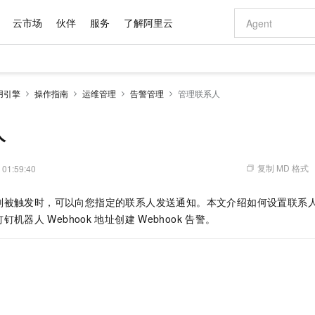
云市场
伙伴
服务
了解阿里云
AI 特惠
数据与 API
成为产品伙伴
企业增值服务
最佳实践
价格计算器
AI 场景体
基础软件
产品伙伴合
阿里云认证
市场活动
配置报价
大模型
应用引擎
操作指南
运维管理
告警管理
管理联系人
自助选配和估算价格
新方式
域名与网站
睿译宝，AI翻译排版一步到位
智启 AI 普惠权益
产品生态集成认证中心
企业支持计划
云上春晚
千问官方 MaaS 平台，为开发者和 Agent 而生，新用户赠送 1 亿 + tokens 额度
云服务器 EC
Qwen Aud
AI Coding
阿里云Maa
2026 阿里云
为企业打
数据集
Windows
大模型认证
模型
NEW
NEW
交付可用成果
值低价云产品抢先购
提供智能易用的域名与建站服务
上传文档即自动完成翻译和格式还原
至高享 1亿+免费 tokens，加速 Al 应用落地
安全可靠、弹
智能编程，一键
人
产品生态伙伴
专家技术服务
云上奥运之旅
弹性计算合作
阿里云中企出
手机三要素
宝塔 Linux
全部认证
价格优势
有专属领域专家
对象存储 OSS
GLM-5.2：长任务时代开源旗舰模型
阿里云 OPC 创新助力计划
云数据库 RD
即刻拥有 DeepS
AI 电商营销
产品生态伙伴工作台
企业增值服务台
云栖战略参考
云存储合作计
云栖大会
身份实名认证
CentOS
训练营
推动算力普惠，释放技术红利
的大模型服务
最高返9万
多领域专家智能体,一键组建 AI 虚拟交付团队
至高百万元 Token 补贴，加速一人公司成长
稳定、安全、高性价比、高性能的云存储服务
真正可用的 1M 上下文,一次完成代码全链路开发
轻松解锁专属 Dee
从图文生成到
复制 MD 格式
 01:59:40
云上的中国
数据库合作计
活动全景
短信
Docker
图片和
站式影视创作平台
人工智能平台 PAI
Hermes Agent，打造自进化智能体
Token Plan 模型订阅计划
Qoder
5 分钟轻松部署
AI 广告创作
企业成长
大模型
NEW
信息公告
则被触发时，可以向您指定的联系人发送通知。本文介绍如何设置联系
看见新力量
云网络合作计
OCR 文字识别
JAVA
级电脑
证享300元代金券
可视化编排打通从文字构思到成片全链路闭环
一站式AI开发、训练和推理服务
自主进化，持久记忆，越用越聪明
Qwen3.8-Max 首发尝鲜，限时加量 10 倍，夜间低至2折
面向真实软件
图文、视频一
Kimi-K3
HappyHors
钉钉机器人
Webhook
地址创建
Webhook
告警。
NEW
魔搭 Mode
loud
服务实践
官网公告
Kimi 最新旗舰模型，长程编程与推理利器
让文字生成流
金融模力时刻
Salesforce O
版
发票查验
全能环境
Qoder CN
Claude Code + GStack 打造工程团队
千问办公，限时限量积分加倍
云原生数据库 P
低代码高效构
AI 建站
NEW
作计划
计划
创新中心
魔搭 ModelSc
健康状态
让AI从“聊天伙伴”进化为能干活的“数字员工”
覆盖公网/内网、递归/权威、移动APP等全场景解析服务
安装技能 GStack，拥有专属 AI 工程团队
你的AI工作搭子，覆盖日常办公高频场景
基于千问大模型等，支持代码智能生成、研发智能问答
0 代码专业建
客户案例
天气预报查询
操作系统
Deepseek-v4-pro
HappyHors
态合作计划
态智能体模型
旗舰 MoE 大模型，百万上下文与顶尖推理能力
图生视频，流
Compute
同享
容器服务 Kubernetes 版 ACK
万小智 AI 建站低至 15元/月
云防火墙
AI 短剧/漫剧
快递物流查询
WordPress
成为服务伙
高校合作
式云数据仓库
点，立即开启云上创新
提供一站式管理容器应用的 K8s 服务
送.CN域名，送备案服务码
云原生的云上
AI助力短剧
GLM-5.2
Wan2.7-T
Ubuntu