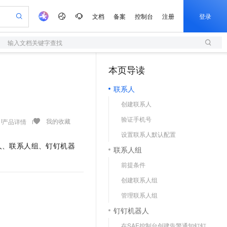
文档
备案
控制台
注册
登录
输入文档关键字查找
验
作计划
器
AI 活动
专业服务
服务伙伴合作计划
开发者社区
加入我们
服务平台百炼
阿里云 OPC 创新助力计划
本页导读
（1）
一站式生成采购清单，支持单品或批量购买
S
io：打造专属 AI 语音助手
S产品伙伴计划（繁花）
峰会
造的大模型服务与应用开发平台
轻量应用服务器
一句话生成原生可编辑精美 PPT 文稿
AI 生产力先锋
Al MaaS 服务伙伴赋能合作
域名
博文
Careers
至高可申请百万元
联系人
性可伸缩的云计算服务
开启高性价比 AI 编程新体验
Qwen-Audio-3.0-Realtime 端到端实时语音角色扮演
输入一句话想法, 轻松生成专业的 PPT
先锋实践拓展 AI 生产力的边界
快速构建应用程序和网站，即刻迈出上云第一步
Token 补贴，五大权
计划
海大会
伙伴信用分合作计划
商标
问答
社会招聘
创建联系人
益加速 OPC 成功
S
eek-V4-Pro
数字证书管理服务（原SSL证书）
一键部署幻兽帕鲁游戏服务器
飞天发布时刻
HOT
划
备案
电子书
校园招聘
验证手机号
pSeek-V4-Pro
视频创作，一键激活电商全链路生产力
全托管，含MySQL、PostgreSQL、SQL Server、MariaDB多引擎
实现全站HTTPS，呈现可信的WEB访问
一键购买专属联机服务器，轻松开启游戏
所见，即是所愿
我的收藏
产品详情
更多支持
划
公司注册
镜像站
设置联系人默认配置
视频生成
语音识别与合成
专属 QwenPaw
短信服务
漫剧工坊：一站式动画创作平台
AI 实训营
HOT
人、联系人组、钉钉机器
合作伙伴培训与认证
联系人组
划
上云迁移
的智能体编程平台
站生成，高效打造优质广告素材
从聊天伙伴进化为能主动干活的本地数字员工
快速生产连贯的高质量长漫剧
从基础到进阶，Agent 创客手把手教你
国内短信简单易用，安全可靠，秒级触达，全球覆盖200+国家和地区。
e-1.1-T2V
Qwen3-TTS-Flash
lScope
我要反馈
查询合作伙伴
前提条件
畅细腻的高质量视频
离线语音合成大模型，多语言方言自适应，低延迟高稳定
n Alibaba Cloud ISV 合作
代维服务
olarDB
建企业门户网站
大数据开发治理平台 DataWorks
10 分钟搭建微信、支付宝小程序
创建联系人组
创新加速
ope
登录合作伙伴管理后台
我要建议
站，无忧落地极速上线
以可视化方式快速构建移动和 PC 门户网站
100%兼容MySQL、PostgreSQL，兼容Oracle，支持集中和分布式
高效部署网站，快速应用到小程序
Data Agent 驱动的一站式 Data+AI 开发治理平台
e-1.1-I2V
Cosyvoice-V3-Flash
管理联系人组
安全
畅自然，细节丰富
高表现力语音合成大模型，语音克隆听感自然
我要投诉
上云场景组合购
伴
钉钉机器人
边界网络安全防护产品
漫剧创作，剧本、分镜、视频高效生成
覆盖90%+业务场景，专享组合折扣价
2V
VPN
Fun-ASR
在SAE控制台创建告警通知钉钉