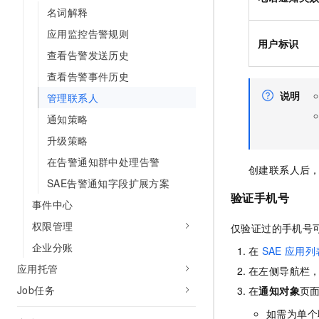
10 分钟在聊天系统中增加
名词解释
专有云
应用监控告警规则
用户标识
查看告警发送历史
查看告警事件历史
说明
管理联系人
通知策略
升级策略
在告警通知群中处理告警
创建联系人后
SAE告警通知字段扩展方案
验证手机号
事件中心
权限管理
仅验证过的手机号
企业分账
在
SAE
应用列
应用托管
在左侧导航栏
Job任务
在
通知对象
页
如需为单个