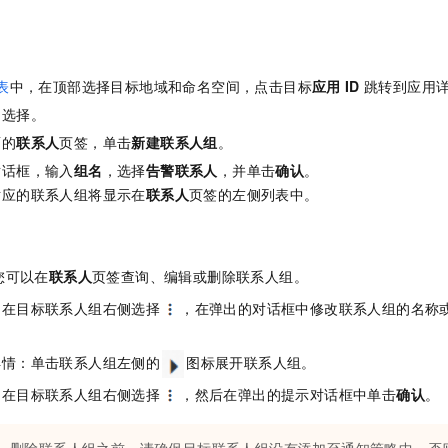
表
中，在顶部选择目标地域和命名空间，点击目标
应用
ID
跳转到应用
，选择
。
面的
联系人
页签，单击
新建联系人组
。
对话框，输入
组名
，选择
告警联系人
，并单击
确认
。
对应的联系人组将显示在
联系人
页签的左侧列表中。
您可以在
联系人
页签查询、编辑或删除联系人组。
：在目标联系人组右侧选择
，在弹出的对话框中修改联系人组的名称
详情：单击联系人组左侧的
图标展开联系人组。
：在目标联系人组右侧选择
，然后在弹出的提示对话框中单击
确认
。