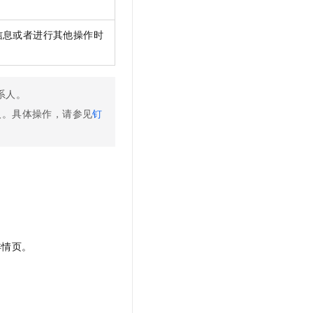
t.diy 一步搞定创意建站
构建大模型应用的安全防护体系
通过自然语言交互简化开发流程,全栈开发支持
通过阿里云安全产品对 AI 应用进行安全防护
信息或者进行其他操作时
系人。
人。具体操作，请参见
钉
详情页。