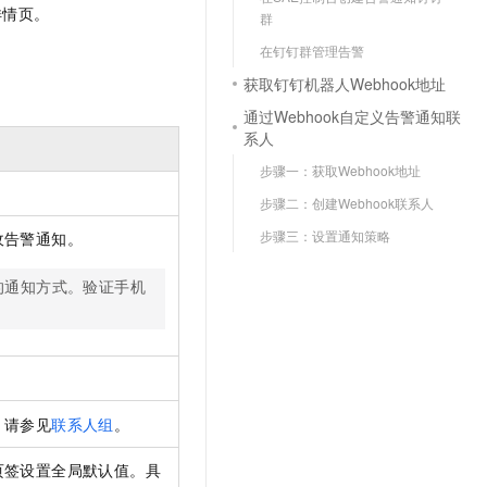
文戏情感细腻自然，动作戏激烈拳拳到肉，实现更强表演能力
支持中英文自由切换，具备更强的噪声鲁棒性
详情页。
云聚AI 严选权益
群
SSL 证书
，一键激活高效办公新体验
精选AI产品，从模型到应用全链提效
在钉钉群管理告警
堡垒机
获取钉钉机器人Webhook地址
AI 用量加速计划
应用
防火墙
、识别商机，让客服更高效、服务更出色。
新老同享，达量后返
通过Webhook自定义告警通知联
系人
千问办公
主机安全
NEW
的智能体编程平台
一站式AI生产力平台
步骤一：获取Webhook地址
AI 应用及服务市场
步骤二：创建Webhook联系人
伶鹊
企业级人与Agent协作平台，接入和调度多个数字员工
智能客服平台，对话机器人、对话分析、智能外呼
步骤三：设置通知策略
收告警通知。
AI 应用
大模型服务平台百炼 - 全妙
的通知方式。验证手机
大模型
应用创作平台
多模态内容创作工具，已接入 DeepSeek
自然语言处理
数据标注
。
机器学习
，请参见
联系人组
。
息提取
与 AI 智能体进行实时音视频通话
从文本、图片、视频中提取结构化的属性信息
构建支持视频理解的 AI 音视频实时通话应用
页签设置全局默认值。具