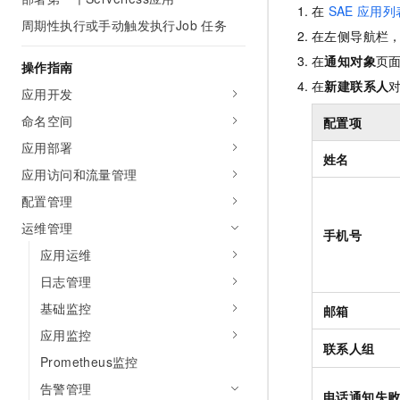
在
SAE
应用列
AI 产品 免费试用
网络
安全
云开发大赛
周期性执行或手动触发执行Job 任务
Tableau 订阅
1亿+ 大模型 tokens 和 
在左侧导航栏
可观测
入门学习赛
中间件
AI空中课堂在线直播课
在
通知对象
页
操作指南
140+云产品 免费试用
大模型服务
在
新建联系人
上云与迁云
产品新客免费试用，最长1
数据库
应用开发
生态解决方案
千问AI平台-Token Plan
命名空间
配置项
企业出海
大模型ACA认证体验
大数据计算
助力企业全员 AI 认知与能
应用部署
行业生态解决方案
姓名
政企业务
媒体服务
千问AI平台-模型体验
应用访问和流量管理
开发者生态解决方案
在线体验全尺寸、多种模态
配置管理
企业服务与云通信
AI 开发和 AI 应用解决
Happy 系列大模型
运维管理
手机号
域名与网站
应用运维
终端用户计算
日志管理
基础监控
Serverless
邮箱
大模型解决方案
应用监控
开发工具
联系人组
快速部署 Dify，高效搭建 
Prometheus监控
迁移与运维管理
告警管理
电话通知失