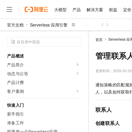
大模型
产品
解决方案
权益
定价
官方文档
Serverless 应用引擎
大模型
产品
解决方案
权益
定价
云市场
伙伴
服务
了解阿里云
精选产品
精选解决方案
普惠上云
产品定价
精选商城
成为销售伙伴
售前咨询
为什么选择阿里云
千问AI平台
Serverless 
首页
了解云产品的定价详情
大模型服务平台百炼
千问办公，解锁你的工作
普惠上云 官方力荐
分销伙伴
在线服务
网站建设
什么是云计算
大
大模型服务与应用平台
企业级Agent产品，直接
云服务器38元/年起，超
管理联系
产品概述
咨询伙伴
多端小程序
技术领先
云上成本管理
售后服务
千问大模型
Agency Agents：拥
官方推荐返现计划
大模型
产品简介
大模型
精选产品
精选解决方案
Salesforce 国际版订阅
稳定可靠
管理和优化成本
多元化、高性能、安全可靠
推荐新用户得奖励，单订单
更新时间：
2026-05-20
销售伙伴合作计划
动态与公告
自助服务
友盟天域
安全合规
人工智能与机器学习
AI
文本生成
无影云电脑
HappyHorse 打造一
云工开物
产品计费
通知策略的匹配规
无影生态合作计划
在线服务
观测云
分析师报告
随时随地安全接入的云上超
高校专属算力普惠，学生认
计算
互联网应用开发
客户案例
Qwen3.8-Max
人，以及如何获取
HOT
Salesforce On Alibaba C
工单服务
智能体时代全能旗舰模型
Tuya 物联网平台阿里云
研究报告与白皮书
云解析DNS
快速拥有专属 OpenClaw
Consulting Partner 合
大数据
容器
快速入门
免费试用
短信专区
联系人
蓝凌 OA
Qwen3.7-Plus
AI 大模型销售与服务生
新手指引
现代化应用
存储
天池大赛
能看、能想、能动手的多模
云原生大数据计算服务 Max
解决方案免费试用 新老
电子合同
准备工作
创建联系人
面向分析的企业级SaaS模
最高领取价值200元试用
安全
网络与CDN
AI 算法大赛
Qwen3-VL-Plus
畅捷通
部署第一个Serverless应用