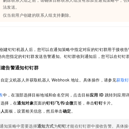
删除联系人组之前，请确保目标联系人组没有添加至通知策略中，否
法发送。
仅当前用户创建的联系人组支持删除。
创建钉钉机器人后，您可以在通知策略中指定对应的钉钉群用于接收告
动向您指定的钉钉群发送告警通知。钉钉群收到通知后，您可以在钉钉
创建告警通知钉钉群
建自定义机器人并获取机器人
Webhook
地址。具体操作，请参见
获取钉
表
中，在顶部选择目标地域和命名空间，点击目标
应用
ID
跳转到应用
，选择
，在
通知对象
页面的
钉钉/飞书/企微
页签，单击
钉钉
卡片。
器人
面板，设置相关信息，然后单击
确定
。
通知策略中需要选择
通知方式
为
钉钉
才能在钉钉群中接收告警。具体操