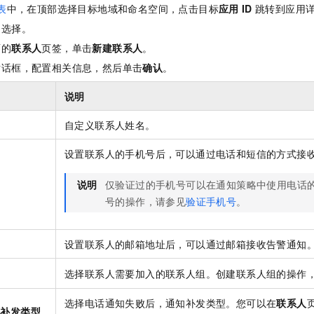
服务生态伙伴
视觉 Coding、空间感知、多模态思考等全面升级
1M上下文，专为长程任务能力而生
云工开物
表
中，在顶部选择目标地域和命名空间，点击目标
应用
ID
跳转到应用
企业应用
Night Plan 支持 Qwen 3.8-Max
AI 办公
NEW
Red Hat
30+ 款产品免费体验
夜间 5 折，Qwen/Meoo/TokenPlan 客户专享
AI智能应用
，选择
。
科研合作
ERP
堂（旗舰版）
SUSE
面的
联系人
页签，单击
新建联系人
。
智能客服
AI 应用构建
大模型原生
CRM
对话框，配置相关信息，然后单击
确认
。
2个月
自动承接线索
建站小程序
Qoder
大模型服务平台百炼-应用模版
OA 办公系统
HOT
NEW
说明
面向真实软件
个人版上线、团队版降价；千问3.8-Max首发发尝鲜
丰富多元化的应用模版和解决方案
力提升
财税管理
模板建站
自定义联系人姓名。
万有无界
大模型服务平台百炼-智能体
400电话
定制建站
的模型效果
灵活可视化地构建企业级 Agent
设置联系人的手机号后，可以通过电话和短信的方式接
方案
广告营销
模板小程序
秒悟
人工智能平台 PAI
说明
仅验证过的手机号可以在通知策略中使用电话
定制小程序
云端极速 AI 
新一代 AI 视频生成模型，深度适配广告营销等场景
AI Native 的算法工程平台，一站式完成建模、训练、推理服务部署
号的操作，请参见
验证手机号
。
APP 开发
建站系统
设置联系人的邮箱地址后，可以通过邮箱接收告警通知
选择联系人需要加入的联系人组。创建联系人组的操作
AI 应用
10分钟微调：让0.6B模型媲美235B模型
多模态数据信
依托云原生高可用架构,实现Dify私有化部署
用1%尺寸在特定领域达到大模型90%以上效果
选择电话通知失败后，通知补发类型。您可以在
联系人
败补发类型