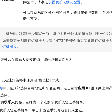
体操作，请参见
设置联系人默认配置
。
一个 AI 助手
即刻拥有 DeepSeek-R1 满血版
超强辅助，Bol
在企业官网、通讯软件中为客户提供 AI 客服
多种方案随心选，轻松解锁专属 DeepSeek
可以帮助系统区分不同的用户，并且在处理数据、查询
提供方便。
手机号码和邮箱至少填写一项，每个手机号码或邮箱只能用于一个联
如果您需要创建钉钉机器人，请在
钉钉/飞书/企微
页签新建钉钉机器
钉机器人
。
，您可以在
联系人
页签查询、编辑或删除联系人。
可以在通知策略中使用电话的通知方式。
表
中，在顶部选择目标地域和命名空间，点击目标
应用
ID
跳转到应用
，选择
。
面的
联系人
页签，选择为一个或多个联系人验证手机号。
联系人验证手机号：单击未验证手机号右侧的
未验证
。