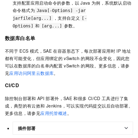
支持配置应用启动命令的参数，以
Java
为例，系统默认启动
命令格式为
Java[-Options] -jar
，支持自定义
jarfile[arg...]
[-
和
参数。
Options]
[arg...]
数据库白名单
不同于
ECS
模式，
SAE
在容器形态下，每次部署应用时
IP
地址
都有可能变化，但应用绑定的
vSwitch
的网段不会变化，因此您
可以在数据库的白名单内配置
vSwitch
的网段。更多信息，请参
见
应用访问阿里云数据库
。
CI/CD
除控制台部署和
API
部署外，
SAE
和很多
CI/CD
工具进行了集
成，典型的有云效和
Jenkins，可以实现代码提交以后自动部署。
更多信息，请参见
应用托管概述
。
插件部署