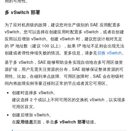
用的可用性。
多
vSwitch
部署
为了应对机房级的故障，建议您对生产级别的
SAE
应用配置多
vSwitch。您可以选择在创建应用时配置多
vSwitch，或者在创建
应用以后增加
vSwitch。创建
vSwitch
时，建议您设计相对充足
的
IP
地址数（建议
100
以上），如果
IP
地址不足则会出现无法
创建或者弹性伸缩失败的情况。更多信息，请参见
切换
vSwitch
。
基于多 vSwitch，SAE
能够帮助业务实现自动地在多可用区做资
源扩缩，用户无需关注资源的分布，SAE
能够保证整体资源的可
用性。比如，在碰到单点故障、可用区故障时，SAE 会在秒级时
间内将故障实例等量迁移到正常的节点或者其它可用区。
创建时选择多
vSwitch。
建议选择
2
个或以上不同可用区的交换机 vSwitch，以实现多
可用区容灾。
创建后增加
vSwitch。
在
应用信息
页面，单击
多 vSwitch 部署
链接。