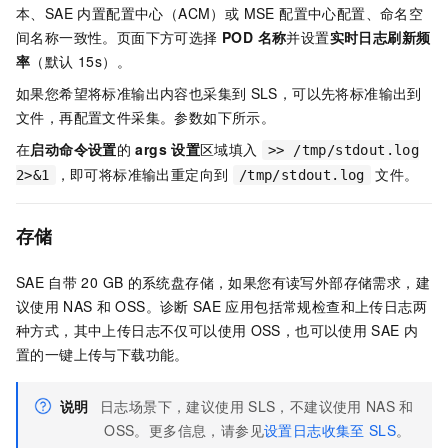
本、SAE 内置配置中心（ACM）或 MSE 配置中心配置、命名空
间名称一致性。页面下方可选择
POD 名称
并设置
实时日志刷新频
率
（默认 15s）。
如果您希望将标准输出内容也采集到
SLS，可以先将标准输出到
文件，再配置文件采集。参数如下所示。
在
启动命令设置
的
args
设置
区域填入
>> /tmp/stdout.log
，即可将标准输出重定向到
文件。
2>&1
/tmp/stdout.log
存储
SAE
自带
20 GB
的系统盘存储，如果您有读写外部存储需求，建
议使用
NAS
和
OSS。诊断
SAE
应用包括常规检查和上传日志两
种方式，其中上传日志不仅可以使用
OSS，也可以使用
SAE
内
置的一键上传与下载功能。
说明
日志场景下，建议使用
SLS，不建议使用
NAS
和
OSS。更多信息，请参见
设置日志收集至
SLS
。