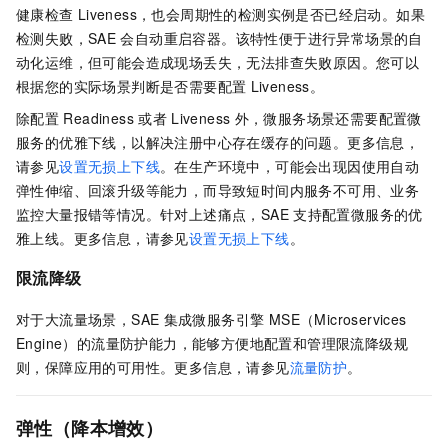
健康检查
Liveness，也会周期性的检测实例是否已经启动。如果
检测失败，
SAE
会自动重启容器。该特性便于进行异常场景的自
动化运维，但可能会造成现场丢失，无法排查失败原因。您可以
根据您的实际场景判断是否需要配置
Liveness。
除配置
Readiness
或者
Liveness
外，微服务场景还需要配置微
服务的优雅下线，以解决注册中心存在缓存的问题。更多信息，
请参见
设置无损上下线
。在生产环境中，可能会出现因使用自动
弹性伸缩、回滚升级等能力，而导致短时间内服务不可用、业务
监控大量报错等情况。针对上述痛点，
SAE
支持配置微服务的优
雅上线。更多信息，请参见
设置无损上下线
。
限流降级
对于大流量场景，
SAE
集成
微服务引擎 MSE（Microservices
Engine）
的流量防护能力，能够方便地配置和管理限流降级规
则，保障应用的可用性。更多信息，请参见
流量防护
。
弹性（降本增效）