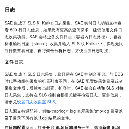
日志
SAE
集成了
SLS
和
Kafka
日志采集。
SAE
实时日志功能支持查
看
500
行日志信息，如果您有更高的查阅需求，建议使用文件日
志收集功能。
SAE
会将业务文件日志（容器内日志路径）、容器
标准输出日志（stdout）收集并输入
SLS
或
Kafka
中，实现无限
制行数查看日志、自行聚合分析日志，方便业务日志对接。
文件日志
SAE
集成了
SLS
日志采集，您只需在
SAE
控制台开启。与
ECS
时代手动维护采集的机器列表不同，在
SAE
配置好采集目录或者
采集文件后，后续每当部署、扩容时，
SAE
都会自动和
SLS
对接
日志采集，支持在
SLS
控制台根据关键字检索日志。更多信息，
请参见
设置日志收集至
SLS
。
日志源支持通配符，例如
/tmp/log/*.log
表示采集
/tmp/log
目录以
及子目录下所有以
结尾的文件。
log
在
日志配置
页面，打开
开启
SLS
日志服务
开关，选择
新建
SLS