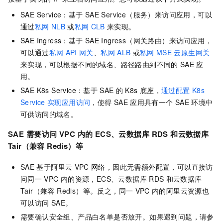
SAE
Service：基于
SAE Service（服务）来访问应用，可以
通过
私网
NLB
或
私网
CLB
来实现。
SAE
Ingress：基于
SAE Ingress（网关路由）来访问应用，
可以通过
私网
API
网关
、
私网
ALB
或
私网
MSE
云原生网关
来实现，可以根据不同的域名、路径路由到不同的
SAE
应
用。
SAE
K8s Service：基于
SAE
的
K8s
底座，
通过配置
K8s
Service
实现应用访问
，使得
SAE
应用具有一个
SAE
环境中
可供访问的域名。
SAE
需要访问
VPC
内的
ECS、云数据库
RDS
和云数据库
Tair（兼容 Redis）等
SAE
基于阿里云
VPC
网络，因此无需额外配置，可以直接访
问同一
VPC
内的资源，ECS、云数据库
RDS
和云数据库
Tair（兼容 Redis）等。反之，同一
VPC
内的阿里云资源也
可以访问
SAE
。
需要确认安全组、产品白名单是否放开。如果遇到问题，请参