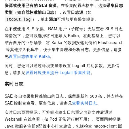
资源
或
使用已有的
SLS
资源
。在采集配置表格中，选择
采集日志
类型
（如
容器标准输出日志
），设置
日志源
（如
），单击
添加
可增加更多采集规则。
stdout.log
在不便使用
SLS
采集、RAM
用户（子账号）无法查看
SLS
日志
等情况下，您可以选择将日志导入
Kafka。在此基础上，您可以
结合自身的业务场景，将
Kafka
的数据投递到例如
Elasticsearch
等其他持久化库中，便于集中管理和分析日志。更多信息，请参
见
设置日志收集至
Kafka
。
同时，您还可以通过环境变量来设置
Logtail
启动参数。更多信
息，请参见
设置环境变量提升
Logtail
采集性能
。
实时日志
SAE
会自动采集标准输出的日志，保留最新的
500
条，并支持在
SAE
控制台查看。更多信息，请参见
查看实时日志
。
实时日志页面提示：可将标准输出日志重定向到文件后通过
Webshell 在线查看（仅 Pod 正常运行时可用）。页面同时提供
Java 微服务注册&配置中心排查建议，包括检查 nacos-client 版