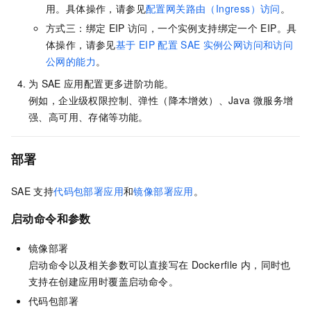
用。具体操作，请参见
配置网关路由（Ingress）访问
。
方式三：绑定
EIP
访问，一个实例支持绑定一个
EIP。具
体操作，请参见
基于
EIP
配置
SAE
实例公网访问和访问
公网的能力
。
为
SAE
应用配置更多进阶功能。
例如，企业级权限控制、弹性（降本增效）、Java
微服务增
强、高可用、存储等功能。
部署
SAE
支持
代码包部署应用
和
镜像部署应用
。
启动命令和参数
镜像部署
启动命令以及相关参数可以直接写在
Dockerfile
内，同时也
支持在创建应用时覆盖启动命令。
代码包部署