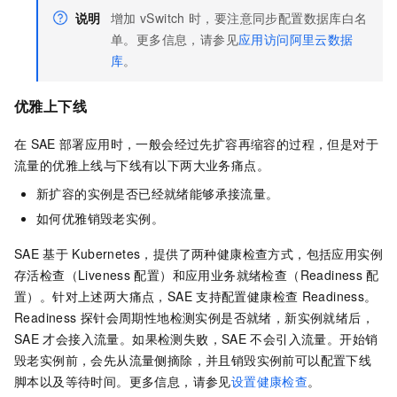
说明
增加
vSwitch
时，要注意同步配置数据库白名
单。更多信息，请参见
应用访问阿里云数据
库
。
优雅上下线
在
SAE
部署应用时，一般会经过先扩容再缩容的过程，但是对于
流量的优雅上线与下线有以下两大业务痛点。
新扩容的实例是否已经就绪能够承接流量。
如何优雅销毁老实例。
SAE
基于
Kubernetes，提供了两种健康检查方式，包括应用实例
存活检查（Liveness
配置）和应用业务就绪检查（Readiness
配
置）。针对上述两大痛点，
SAE
支持配置健康检查
Readiness。
Readiness
探针会周期性地检测实例是否就绪，新实例就绪后，
SAE
才会接入流量。如果检测失败，
SAE
不会引入流量。开始销
毁老实例前，会先从流量侧摘除，并且销毁实例前可以配置下线
脚本以及等待时间。更多信息，请参见
设置健康检查
。