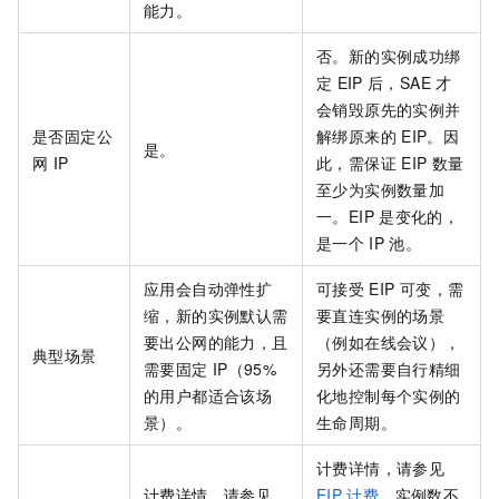
能力。
否。新的实例成功绑
定
EIP
后，
SAE
才
会销毁原先的实例并
是否固定公
解绑原来的
EIP。因
是。
网
IP
此，需保证
EIP
数量
至少为实例数量加
一。EIP
是变化的，
是一个
IP
池。
应用会自动弹性扩
可接受
EIP
可变，需
缩，新的实例默认需
要直连实例的场景
要出公网的能力，且
（例如在线会议），
典型场景
需要固定
IP（95%
另外还需要自行精细
的用户都适合该场
化地控制每个实例的
景）。
生命周期。
计费详情，请参见
计费详情，请参见
EIP
计费
。实例数不