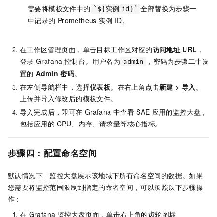
需要将模板文件中的
全部替换为步骤一
`${实例
id}`
中记录的
Prometheus
实例
ID。
在工作区管理页面，单击目标工作区对应的
访问地址
URL
，
登录
Grafana
控制台。用户名为
，密码为步骤二中设
admin
置的
Admin 密码
。
在左侧导航栏中，选择
仪表板
。在右上角点击
新建
>
导入
。
上传并导入修改后的模板文件。
导入完成后，即可在
Grafana
中查看
SAE
应用的监控大盘，
包括应用的
CPU、内存、请求量等核心指标。
步骤四：配置命名空间
默认情况下，监控大盘展示该地域下所有命名空间的数据。如果
您需要将监控范围限制到指定的命名空间，可以按照以下步骤操
作：
在
Grafana
监控大盘页面，单击右上角的齿轮图标