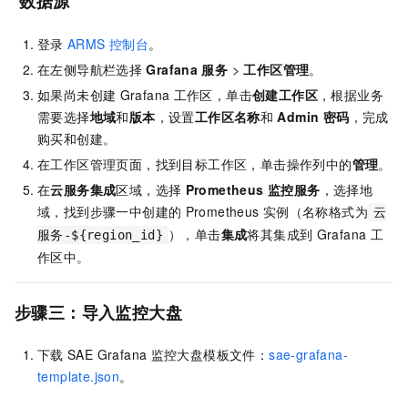
数据源
登录
ARMS
控制台
。
在左侧导航栏选择
Grafana
服务
>
工作区管理
。
如果尚未创建
Grafana
工作区，单击
创建工作区
，根据业务
需要选择
地域
和
版本
，设置
工作区名称
和
Admin 密码
，完成
购买和创建。
在工作区管理页面，找到目标工作区，单击操作列中的
管理
。
在
云服务集成
区域，选择
Prometheus 监控服务
，选择地
域，找到步骤一中创建的
Prometheus
实例（名称格式为
云
），单击
集成
将其集成到
Grafana
工
服务-${region_id}
作区中。
步骤三：导入监控大盘
下载
SAE Grafana
监控大盘模板文件：
sae-grafana-
template.json
。