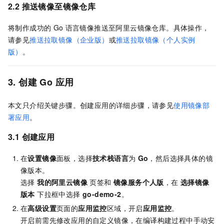
2.2 推送镜像至镜像仓库
将制作成功的
Go
语言镜像推送至阿里云镜像仓库。具体操作，
请参见
推送拉取镜像（企业版）
或
推送拉取镜像（个人实例
版）
。
3. 创建
Go
应用
本文只介绍关键步骤。创建应用的详细步骤，请参见
使用镜像部
署应用
。
3.1 创建应用
在
设置镜像
面板，选择
技术栈语言
为
Go
，然后选择具体的镜
像版本。
选择
我的阿里云镜像
页签和
镜像服务个人版
，在
选择镜像
版本
下拉框中选择
go-demo-2
。
在
高级设置
页面的
应用监控
区域，开启
应用监控
。
开启前需先修改应用的自定义镜像，在编译构建过程中手动安