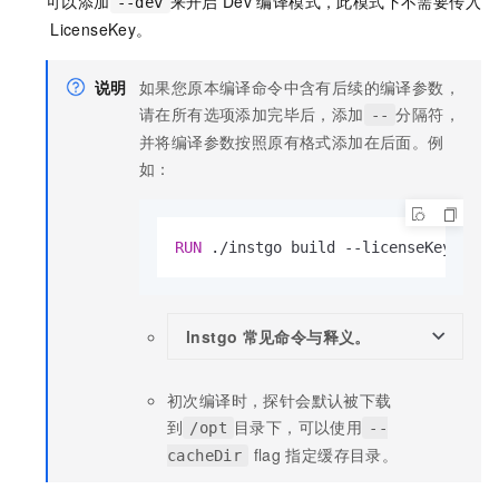
可以添加
来开启
Dev
编译模式，此模式下不需要传入
--dev
LicenseKey。
说明
如果您原本编译命令中含有后续的编译参数，
请在所有选项添加完毕后，添加
分隔符，
--
并将编译参数按照原有格式添加在后面。例
如：
RUN
 ./instgo build --licenseKey=
"{li
lnstgo
常见命令与释义。
初次编译时，探针会默认被下载
到
目录下，可以使用
/opt
--
flag
指定缓存目录。
cacheDir