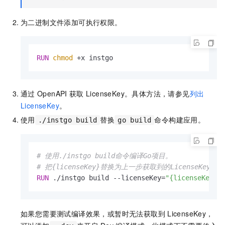
为二进制文件添加可执行权限。
RUN
chmod
 +x instgo
通过
OpenAPI
获取
LicenseKey。具体方法，请参见
列出
LicenseKey
。
使用
替换
命令构建应用。
./instgo build
go build
# 使用./instgo build命令编译Go项目。
# 把{licenseKey}替换为上一步获取到的LicenseKey。
RUN
 ./instgo build --licenseKey=
"{licenseKey}"
如果您需要测试编译效果，或暂时无法获取到
LicenseKey，