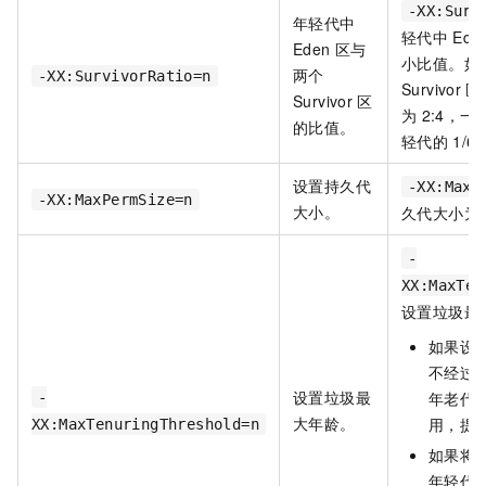
-XX:Surv
年轻代中
轻代中
Ede
Eden
区与
小比值。如
两个
-XX:SurvivorRatio=n
Survivor
区
Survivor
区
为
2:4，一
的比值。
轻代的
1/6
设置持久代
-XX:MaxP
-XX:MaxPermSize=n
大小。
久代大小为
-
XX:MaxTen
设置垃圾最
如果设
不经过
设置垃圾最
年老代
-
大年龄。
用，提
XX:MaxTenuringThreshold=n
如果将
年轻代