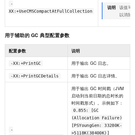
-
说明
该值可
XX:+UseCMSCompactAtFullCollection
以消除
用于辅助的
GC
典型配置参数
配置参数
说明
用于输出
GC
日志。
-XX:+PrintGC
用于输出
GC
日志详情。
-XX:+PrintGCDetails
用于输出
GC
时间戳（JVM
启动到当前日期的总时长的
时间戳形式）。示例如下：
0.855: [GC
(Allocation Failure)
[PSYoungGen: 33280K-
-
>5118K(38400K)]