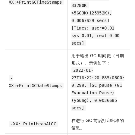
XX:+PrintGCTimeStamps
33280K-
>5663K(125952K),
0.0067629 secs]
[Times: user=0.01
sys=0.01, real=0.00
secs]
用于输出
GC
时间戳（日期
形式）。示例如下：
2022-01-
27T16:22:20.885+0800:
-
0.299: [GC pause (G1
XX:+PrintGCDateStamps
Evacuation Pause)
(young), 0.0036685
secs]
在进行
GC
前后打印出堆的
-XX:+PrintHeapAtGC
信息。