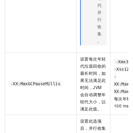
代
并
行
收
集
。
设置每次年轻
-Xmx35
代垃圾回收的
-Xss128
最长时间，如
-
果无法满足此
-XX:MaxGCPauseMillis
XX:MaxG
时间，JVM
XX:MaxG
会自动调整年
每次年轻
轻代大小，以
100 ms。
满足此值。
设置此选项
后，并行收集