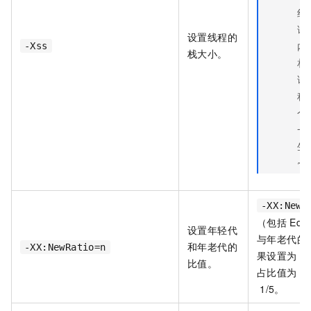
线
请
设置线程的
内
-Xss
栈大小。
相
该
程
个
一
生
~5
-XX:NewR
（包括
Ede
设置年轻代
与年老代的
和年老代的
-XX:NewRatio=n
果设置为
4
比值。
占比值为
1
1/5。