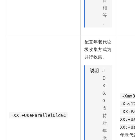
目
相
等
。
配置年老代垃
圾收集方式为
并行收集。
说明
J
D
K
6.
-Xmx35
0
-Xss128
支
-XX:Par
持
-XX:+UseParallelOldGC
XX:+Use
对
XX:+Use
年
年老代进
老