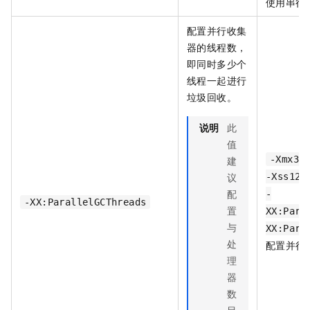
使用串行
配置并行收集
器的线程数，
即同时多少个
线程一起进行
垃圾回收。
说明
此
值
建
-Xmx38
议
-Xss128
配
-
-XX:ParallelGCThreads
置
XX:Para
与
XX:Para
处
配置并行
理
器
数