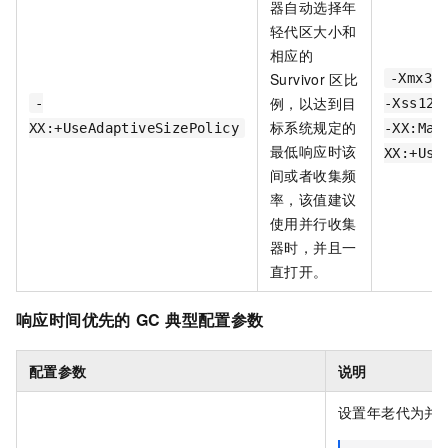
器自动选择年
轻代区大小和
相应的
Survivor
区比
-Xmx35
例，以达到目
-
-Xss128
标系统规定的
XX:+UseAdaptiveSizePolicy
-XX:Max
最低响应时该
XX:+Use
间或者收集频
率，该值建议
使用并行收集
器时，并且一
直打开。
响应时间优先的
GC
典型配置参数
配置参数
说明
设置年老代为并