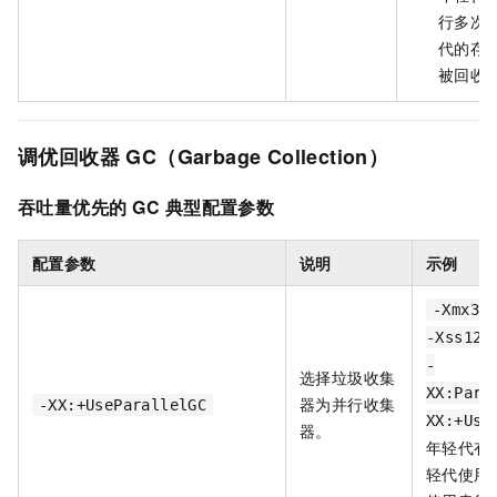
行多次
代的存
被回收
调优回收器
GC（Garbage Collection）
吞吐量优先的
GC
典型配置参数
配置参数
说明
示例
-Xmx38
-Xss128
-
选择垃圾收集
XX:Para
器为并行收集
-XX:+UseParallelGC
XX:+Use
器。
年轻代有
轻代使用