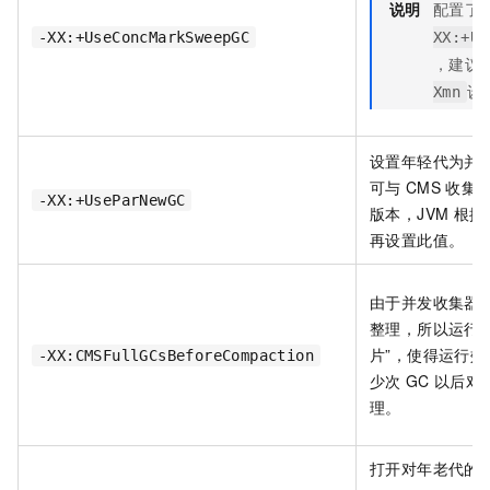
说明
配置了
-XX:+UseConcMarkSweepGC
XX:+Us
，建议
设
Xmn
设置年轻代为并
可与
CMS
收集同
-XX:+UseParNewGC
版本，JVM
根据
再设置此值。
由于并发收集器
整理，所以运行
片”，使得运行
-XX:CMSFullGCsBeforeCompaction
少次
GC
以后对
理。
打开对年老代的