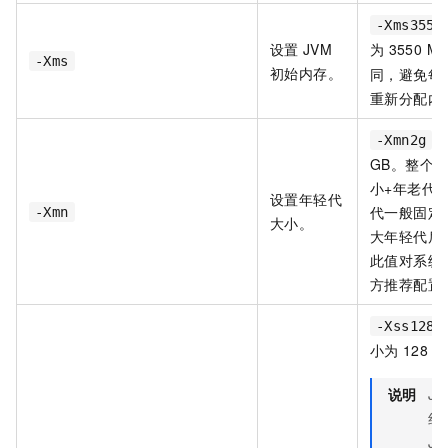
-Xms3550
设置
JVM
为
3550 
-Xms
初始内存。
同，避免每
重新分配内
，
-Xmn2g
GB。整个
J
小+年老代
设置年轻代
代一般固定
-Xmn
大小。
大年轻代后
此值对系统
方推荐配置
-Xss128k
小为
128 K
说明
JD
线
JD