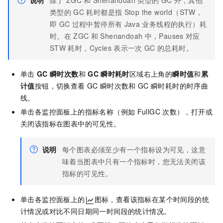
类型的
GC
耗时都是指
Stop the world（STW，
即
GC
过程中暂停所有
Java
业务线程的执行）耗
时。在
ZGC
和
Shenandoah
中，Pauses
对应
STW
耗时，Cycles
表示一次
GC
的总耗时。
单击
GC
瞬时次数
和
GC
瞬时耗时
区域右上角的
瞬时值
和
累
计值
按钮，切换查看
GC
瞬时次数和
GC
瞬时耗时的时序曲
线。
单击各监控面板上的指标名称（例如
FullGC
次数），打开或
关闭该指标在图表中的可见性。
说明
每个图表必须至少有一个指标设为可见，这意
味着当图表中只有一个指标时，您无法关闭该
指标的可见性。
单击各监控面板上的
图标，查看该指标在某个时间段的统
计情况或对比不同日期同一时间段的统计情况。