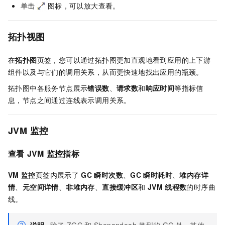
单击
图标，可以放大查看。
拓扑视图
在
拓扑图
页签，您可以通过拓扑图更加直观地看到应用的上下游
组件以及与它们的调用关系，从而更快速地找出应用的瓶颈。
拓扑图中各服务节点展示
错误数
、
请求数
和
响应时间
等指标信
息，节点之间通过连线表示调用关系。
JVM
监控
查看
JVM
监控指标
VM
监控
页签内展示了
GC
瞬时次数
、
GC
瞬时耗时
、
堆内存详
情
、
元空间详情
、
非堆内存
、
直接缓冲区
和
JVM
线程数
的时序曲
线。
说明
除了
ZGC
和
Shenandoah
类型的
GC
外，其他