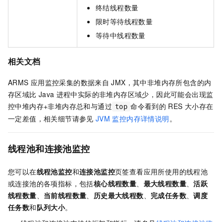
终结线程数量
限时等待线程数量
等待中线程数量
相关文档
ARMS
应用监控采集的数据来自
JMX，其中非堆内存所包含的内
存区域比
Java
进程中实际的非堆内存区域少，因此可能会出现监
控中堆内存+非堆内存总和与通过
命令看到的
RES
大小存在
top
一定差值，相关细节请参见
JVM
监控内存详情说明
。
线程池和连接池监控
您可以在
线程池监控
和
连接池监控
页签查看应用所使用的线程池
或连接池的各项指标，包括
核心线程数量
、
最大线程数量
、
活跃
线程数量
、
当前线程数量
、
历史最大线程数
、
完成任务数
、
调度
任务数
和
队列大小
。