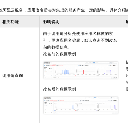
服务生态伙伴
视觉 Coding、空间感知、多模态思考等全面升级
1M上下文，专为长程任务能力而生
云工开物
企业应用
Night Plan 支持 Qwen 3.8-Max
AI 办公
NEW
Red Hat
他阿里云服务，应用改名后会对集成的服务产生一定的影响。具体介绍
30+ 款产品免费体验
夜间 5 折，Qwen/Meoo/TokenPlan 客户专享
AI智能应用
科研合作
ERP
堂（旗舰版）
SUSE
相关功能
影响说明
智能客服
AI 应用构建
大模型原生
CRM
2个月
自动承接线索
由于调用链分析是使用应用名称做的索
建站小程序
Qoder
大模型服务平台百炼-应用模版
OA 办公系统
HOT
NEW
引，更改应用名称后，默认查询不到改名
面向真实软件
个人版上线、团队版降价；千问3.8-Max首发发尝鲜
丰富多元化的应用模版和解决方案
力提升
前的数据信息。
财税管理
模板建站
改名前的数据示例：
万有无界
大模型服务平台百炼-智能体
400电话
定制建站
的模型效果
灵活可视化地构建企业级 Agent
方案
广告营销
模板小程序
秒悟
人工智能平台 PAI
调用链查询
定制小程序
云端极速 AI 
新一代 AI 视频生成模型，深度适配广告营销等场景
AI Native 的算法工程平台，一站式完成建模、训练、推理服务部署
APP 开发
改名后的数据示例：
建站系统
AI 应用
10分钟微调：让0.6B模型媲美235B模型
多模态数据信
依托云原生高可用架构,实现Dify私有化部署
用1%尺寸在特定领域达到大模型90%以上效果