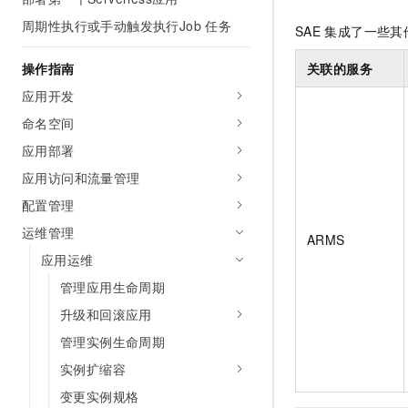
AI 产品 免费试用
网络
安全
云开发大赛
周期性执行或手动触发执行Job 任务
Tableau 订阅
SAE
集成了一些其
1亿+ 大模型 tokens 和 
可观测
入门学习赛
中间件
AI空中课堂在线直播课
操作指南
关联的服务
140+云产品 免费试用
大模型服务
上云与迁云
产品新客免费试用，最长1
数据库
应用开发
生态解决方案
千问AI平台-Token Plan
命名空间
企业出海
大模型ACA认证体验
大数据计算
助力企业全员 AI 认知与能
应用部署
行业生态解决方案
政企业务
媒体服务
千问AI平台-模型体验
应用访问和流量管理
开发者生态解决方案
在线体验全尺寸、多种模态
配置管理
企业服务与云通信
AI 开发和 AI 应用解决
Happy 系列大模型
运维管理
ARMS
域名与网站
应用运维
终端用户计算
管理应用生命周期
升级和回滚应用
Serverless
大模型解决方案
管理实例生命周期
开发工具
快速部署 Dify，高效搭建 
实例扩缩容
迁移与运维管理
变更实例规格