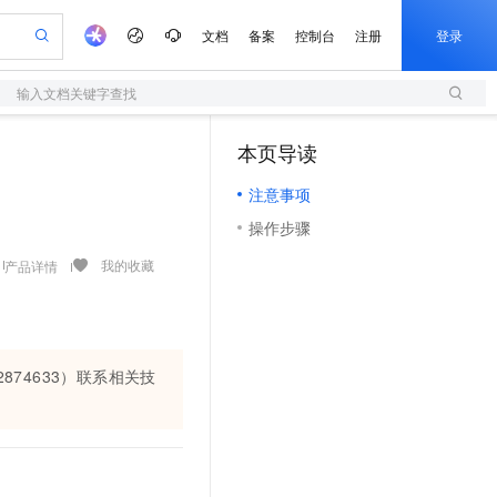
文档
备案
控制台
注册
登录
输入文档关键字查找
验
作计划
器
AI 活动
专业服务
服务伙伴合作计划
开发者社区
加入我们
服务平台百炼
阿里云 OPC 创新助力计划
本页导读
（1）
一站式生成采购清单，支持单品或批量购买
S
可编辑精美 PPT 文稿
S产品伙伴计划（繁花）
峰会
造的大模型服务与应用开发平台
轻量应用服务器
Agency Agents：拥有专属领域专家
AI 生产力先锋
Al MaaS 服务伙伴赋能合作
域名
博文
Careers
至高可申请百万元
注意事项
性可伸缩的云计算服务
 轻松生成专业的 PPT
开启高性价比 AI 编程新体验
先锋实践拓展 AI 生产力的边界
快速构建应用程序和网站，即刻迈出上云第一步
多领域专家智能体,一键组建 AI 虚拟交付团队
Token 补贴，五大权
计划
海大会
伙伴信用分合作计划
商标
问答
社会招聘
操作步骤
益加速 OPC 成功
S
帕鲁游戏服务器
数字证书管理服务（原SSL证书）
HappyHorse 打造一站式影视创作平台
飞天发布时刻
HOT
划
备案
电子书
校园招聘
联机服务器，轻松开启游戏
视频创作，一键激活电商全链路生产力
全托管，含MySQL、PostgreSQL、SQL Server、MariaDB多引擎
实现全站HTTPS，呈现可信的WEB访问
所见，即是所愿
可视化编排打通从文字构思到成片全链路闭环
我的收藏
产品详情
更多支持
划
公司注册
镜像站
视频生成
语音识别与合成
 智能体与工作流应用
短信服务
漫剧工坊：一站式动画创作平台
AI 实训营
合作伙伴培训与认证
划
上云迁移
的智能体编程平台
站生成，高效打造优质广告素材
通过阿里云百炼高效搭建AI应用,助力高效开发
快速生产连贯的高质量长漫剧
从基础到进阶，Agent 创客手把手教你
国内短信简单易用，安全可靠，秒级触达，全球覆盖200+国家和地区。
e-1.1-T2V
Qwen3-TTS-Flash
lScope
我要反馈
查询合作伙伴
畅细腻的高质量视频
离线语音合成大模型，多语言方言自适应，低延迟高稳定
n Alibaba Cloud ISV 合作
代维服务
74633）联系相关技
olarDB
建企业门户网站
大数据开发治理平台 DataWorks
10 分钟搭建微信、支付宝小程序
创新加速
ope
登录合作伙伴管理后台
我要建议
站，无忧落地极速上线
以可视化方式快速构建移动和 PC 门户网站
100%兼容MySQL、PostgreSQL，兼容Oracle，支持集中和分布式
高效部署网站，快速应用到小程序
Data Agent 驱动的一站式 Data+AI 开发治理平台
e-1.1-I2V
Cosyvoice-V3-Flash
安全
畅自然，细节丰富
高表现力语音合成大模型，语音克隆听感自然
我要投诉
上云场景组合购
伴
边界网络安全防护产品
漫剧创作，剧本、分镜、视频高效生成
覆盖90%+业务场景，专享组合折扣价
2V
VPN
Fun-ASR