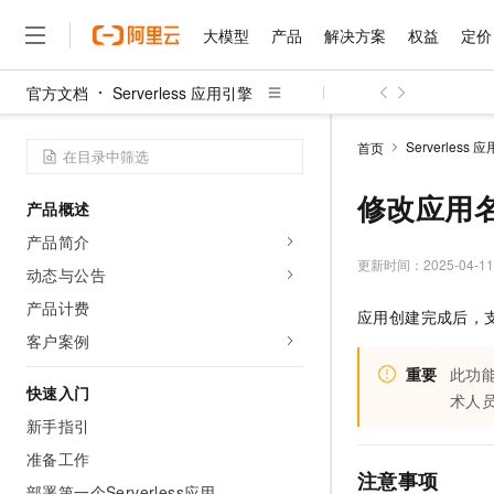
大模型
产品
解决方案
权益
定价
官方文档
Serverless 应用引擎
大模型
产品
解决方案
权益
定价
云市场
伙伴
服务
了解阿里云
精选产品
精选解决方案
普惠上云
产品定价
精选商城
成为销售伙伴
售前咨询
为什么选择阿里云
千问AI平台
Serverless 
首页
了解云产品的定价详情
大模型服务平台百炼
睿译宝，AI翻译排版一
普惠上云 官方力荐
分销伙伴
在线服务
网站建设
什么是云计算
大
大模型服务与应用平台
上传文档即自动完成翻译和
云服务器38元/年起，超
修改应用
产品概述
咨询伙伴
多端小程序
技术领先
云上成本管理
售后服务
千问大模型
GLM-5.2：长任务时代
官方推荐返现计划
大模型
产品简介
大模型
精选产品
精选解决方案
Salesforce 国际版订阅
稳定可靠
管理和优化成本
多元化、高性能、安全可靠
推荐新用户得奖励，单订单
更新时间：
2025-04-11
销售伙伴合作计划
动态与公告
自助服务
友盟天域
安全合规
人工智能与机器学习
AI
文本生成
无影云电脑
Hermes Agent，打造
云工开物
产品计费
应用创建完成后，
无影生态合作计划
在线服务
观测云
分析师报告
随时随地安全接入的云上超
自主进化，持久记忆，越用
高校专属算力普惠，学生认
计算
互联网应用开发
客户案例
Qwen3.8-Max
HOT
Salesforce On Alibaba C
工单服务
智能体时代全能旗舰模型
Tuya 物联网平台阿里云
研究报告与白皮书
重要
此功
云解析DNS
快速拥有专属 OpenClaw
Consulting Partner 合
大数据
容器
快速入门
免费试用
短信专区
术人
蓝凌 OA
Qwen3.7-Plus
AI 大模型销售与服务生
新手指引
现代化应用
存储
天池大赛
能看、能想、能动手的多模
云原生大数据计算服务 Max
解决方案免费试用 新老
电子合同
准备工作
面向分析的企业级SaaS模
最高领取价值200元试用
安全
网络与CDN
注意事项
AI 算法大赛
Qwen3-VL-Plus
畅捷通
部署第一个Serverless应用