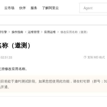
云市场
伙伴
服务
了解阿里云
AI 特惠
数据与 API
成为产品伙伴
企业增值服务
最佳实践
价格计算器
AI 场景体
基础软件
产品伙伴合
阿里云认证
市场活动
配置报价
大模型
应用引擎
操作指南
运维管理
应用运维
修改应用名称（邀测）
自助选配和估算价格
步到位
域名与网站
智启 AI 普惠权益
产品生态集成认证中心
企业支持计划
云上春晚
Qwen Audio：打造专属 AI 语音助手
千问官方 MaaS 平台，为开发者和 Agent 而生，新用户赠送 1 亿 + tokens 额度
云服务器 EC
一句话生成原生
AI Coding
阿里云Maa
2026 阿里云
为企业打
数据集
Windows
大模型认证
模型
NEW
NEW
格式还原
值低价云产品抢先购
提供智能易用的域名与建站服务
至高享 1亿+免费 tokens，加速 Al 应用落地
Qwen-Audio-3.0-Realtime 端到端实时语音角色扮演
安全可靠、弹
输入一句话想法,
智能编程，一键
名称（邀测）
产品生态伙伴
专家技术服务
云上奥运之旅
弹性计算合作
阿里云中企出
手机三要素
宝塔 Linux
全部认证
价格优势
开源旗舰模型
对象存储 OSS
即刻拥有 DeepSeek-V4-Pro
阿里云 OPC 创新助力计划
云数据库 RD
一键部署幻兽
AI 电商营销
产品生态伙伴工作台
企业增值服务台
云栖战略参考
云存储合作计
云栖大会
身份实名认证
CentOS
训练营
推动算力普惠，释放技术红利
的大模型服务
最高返9万
真正可用的 1M 上下文,一次完成代码全链路开发
轻松解锁专属 DeepSeek-V4-Pro
至高百万元 Token 补贴，加速一人公司成长
稳定、安全、高性价比、高性能的云存储服务
一键购买专属
从图文生成到
复制 MD 格式
 02:51:33
云上的中国
数据库合作计
活动全景
短信
Docker
图片和
自进化智能体
人工智能平台 PAI
5 分钟轻松部署专属 QwenPaw
Token Plan 模型订阅计划
Qoder
高效搭建 AI
AI 广告创作
企业成长
大模型
NEW
HOT
信息公告
支持修改应用名称。
看见新力量
云网络合作计
OCR 文字识别
JAVA
级电脑
越聪明
证享300元代金券
一站式AI开发、训练和推理服务
Qwen3.8-Max 首发尝鲜，限时加量 10 倍，夜间低至2折
从聊天伙伴进化为能主动干活的本地数字员工
面向真实软件
图文、视频一
Kimi-K3
HappyHors
NEW
魔搭 Mode
loud
服务实践
官网公告
Kimi 最新旗舰模型，长程编程与推理利器
让文字生成流
金融模力时刻
Salesforce O
版
发票查验
全能环境
能目前处于邀约测试阶段。如果您想使用此功能，请在钉钉群（群号：328
Qoder CN
Claude Code + GStack 打造工程团队
千问办公，限时限量积分加倍
云原生数据库 P
低代码高效构
AI 建站
NEW
作计划
计划
创新中心
魔搭 ModelSc
健康状态
员开通。
让AI从“聊天伙伴”进化为能干活的“数字员工”
覆盖公网/内网、递归/权威、移动APP等全场景解析服务
安装技能 GStack，拥有专属 AI 工程团队
你的AI工作搭子，覆盖日常办公高频场景
基于千问大模型等，支持代码智能生成、研发智能问答
0 代码专业建
客户案例
天气预报查询
操作系统
Deepseek-v4-pro
HappyHors
态合作计划
态智能体模型
旗舰 MoE 大模型，百万上下文与顶尖推理能力
图生视频，流
Compute
同享
容器服务 Kubernetes 版 ACK
万小智 AI 建站低至 15元/月
云防火墙
AI 短剧/漫剧
快递物流查询
WordPress
成为服务伙
高校合作
式云数据仓库
点，立即开启云上创新
提供一站式管理容器应用的 K8s 服务
送.CN域名，送备案服务码
云原生的云上
AI助力短剧
GLM-5.2
Wan2.7-T
Ubuntu