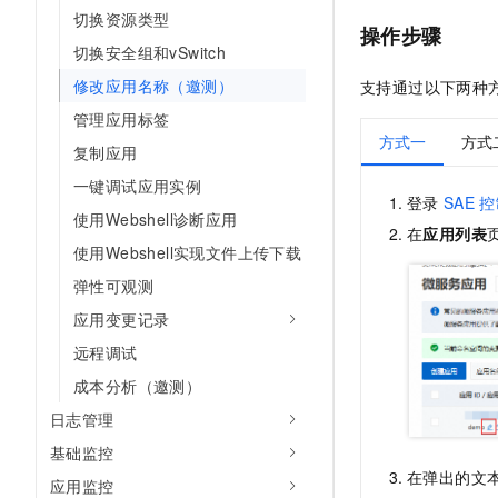
10 分钟在聊天系统中增加
切换资源类型
专有云
操作步骤
切换安全组和vSwitch
修改应用名称（邀测）
支持通过以下两种
管理应用标签
方式一
方式
复制应用
一键调试应用实例
登录
SAE
控
使用Webshell诊断应用
在
应用列表
使用Webshell实现文件上传下载
弹性可观测
应用变更记录
远程调试
成本分析（邀测）
日志管理
基础监控
在弹出的文
应用监控