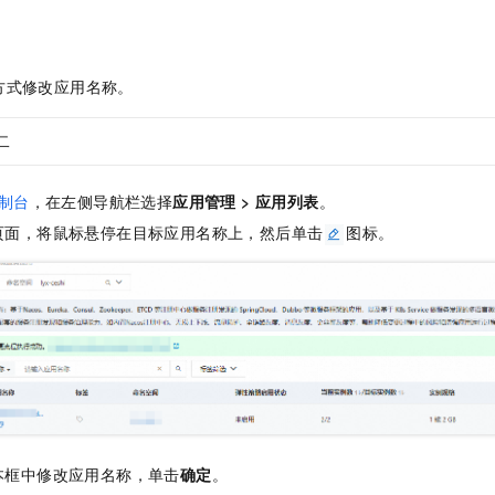
一个 AI 助手
即刻拥有 DeepSeek-R1 满血版
超强辅助，Bol
在企业官网、通讯软件中为客户提供 AI 客服
多种方案随心选，轻松解锁专属 DeepSeek
方式修改应用名称。
二
制台
，在左侧导航栏选择
应用管理
>
应用列表
。
页面，将鼠标悬停在目标应用名称上，然后单击
图标。
本框中修改应用名称，单击
确定
。