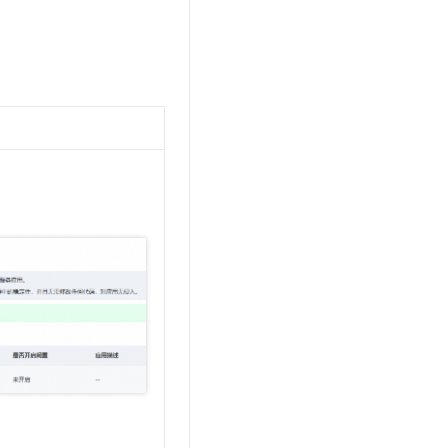
t.diy 一步搞定创意建站
构建大模型应用的安全防护体系
通过自然语言交互简化开发流程,全栈开发支持
通过阿里云安全产品对 AI 应用进行安全防护