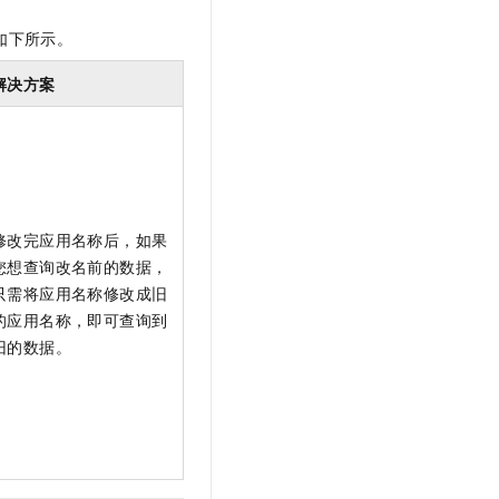
文戏情感细腻自然，动作戏激烈拳拳到肉，实现更强表演能力
支持中英文自由切换，具备更强的噪声鲁棒性
云聚AI 严选权益
SSL 证书
如下所示。
，一键激活高效办公新体验
精选AI产品，从模型到应用全链提效
堡垒机
解决方案
AI 用量加速计划
应用
防火墙
、识别商机，让客服更高效、服务更出色。
新老同享，达量后返
千问办公
主机安全
NEW
的智能体编程平台
一站式AI生产力平台
AI 应用及服务市场
伶鹊
企业级人与Agent协作平台，接入和调度多个数字员工
智能客服平台，对话机器人、对话分析、智能外呼
修改完应用名称后，如果
AI 应用
您想查询改名前的数据，
大模型服务平台百炼 - 全妙
只需将应用名称修改成旧
大模型
应用创作平台
多模态内容创作工具，已接入 DeepSeek
的应用名称，即可查询到
自然语言处理
旧的数据。
数据标注
机器学习
息提取
与 AI 智能体进行实时音视频通话
从文本、图片、视频中提取结构化的属性信息
构建支持视频理解的 AI 音视频实时通话应用