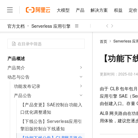
大模型
产品
解决方案
权益
定价
官方文档
Serverless 应用引擎
大模型
产品
解决方案
权益
定价
云市场
伙伴
服务
了解阿里云
精选产品
精选解决方案
普惠上云
产品定价
精选商城
成为销售伙伴
售前咨询
为什么选择阿里云
千问AI平台
Serverless 
首页
了解云产品的定价详情
大模型服务平台百炼
千问办公，解锁你的工作
普惠上云 官方力荐
分销伙伴
在线服务
网站建设
什么是云计算
大
大模型服务与应用平台
企业级Agent产品，直接
云服务器38元/年起，超
【功能下
产品概述
咨询伙伴
多端小程序
技术领先
云上成本管理
售后服务
千问大模型
Agency Agents：拥
官方推荐返现计划
大模型
产品简介
大模型
精选产品
精选解决方案
Salesforce 国际版订阅
稳定可靠
管理和优化成本
多元化、高性能、安全可靠
推荐新用户得奖励，单订单
更新时间：
2025-02-14
销售伙伴合作计划
动态与公告
自助服务
友盟天域
安全合规
人工智能与机器学习
AI
文本生成
无影云电脑
HappyHorse 打造一
云工开物
功能发布记录
由于
CLB
包年包月
无影生态合作计划
在线服务
观测云
分析师报告
随时随地安全接入的云上超
高校专属算力普惠，学生认
计算
互联网应用开发
产品公告
Qwen3.8-Max
应用引擎 SAE（Serve
HOT
Salesforce On Alibaba C
工单服务
智能体时代全能旗舰模型
Tuya 物联网平台阿里云
研究报告与白皮书
由创建入口。存量
【产品变更】SAE控制台功能入
云解析DNS
快速拥有专属 OpenClaw
Consulting Partner 合
大数据
容器
免费试用
短信专区
口优化调整通知
ALB
网关路由在功
蓝凌 OA
Qwen3.7-Plus
AI 大模型销售与服务生
现代化应用
存储
天池大赛
用体验，建议您逐
【下线公告】Serverless应用引
能看、能想、能动手的多模
云原生大数据计算服务 Max
解决方案免费试用 新老
电子合同
擎旧版控制台下线通知
面向分析的企业级SaaS模
最高领取价值200元试用
安全
网络与CDN
AI 算法大赛
Qwen3-VL-Plus
畅捷通
【功能下线公告】CLB网关路由