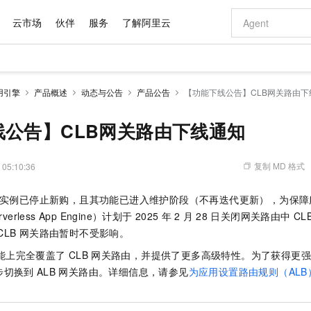
云市场
伙伴
服务
了解阿里云
AI 特惠
数据与 API
成为产品伙伴
企业增值服务
最佳实践
价格计算器
AI 场景体
基础软件
产品伙伴合
阿里云认证
市场活动
配置报价
大模型
应用引擎
产品概述
动态与公告
产品公告
【功能下线公告】CLB网关路由下
自助选配和估算价格
新方式
域名与网站
睿译宝，AI翻译排版一步到位
智启 AI 普惠权益
产品生态集成认证中心
企业支持计划
云上春晚
千问官方 MaaS 平台，为开发者和 Agent 而生，新用户赠送 1 亿 + tokens 额度
云服务器 EC
Qwen Aud
AI Coding
阿里云Maa
2026 阿里云
为企业打
数据集
Windows
大模型认证
模型
NEW
NEW
交付可用成果
值低价云产品抢先购
提供智能易用的域名与建站服务
上传文档即自动完成翻译和格式还原
至高享 1亿+免费 tokens，加速 Al 应用落地
安全可靠、弹
智能编程，一键
线公告】CLB网关路由下线通知
产品生态伙伴
专家技术服务
云上奥运之旅
弹性计算合作
阿里云中企出
手机三要素
宝塔 Linux
全部认证
价格优势
有专属领域专家
对象存储 OSS
GLM-5.2：长任务时代开源旗舰模型
阿里云 OPC 创新助力计划
云数据库 RD
即刻拥有 DeepS
AI 电商营销
产品生态伙伴工作台
企业增值服务台
云栖战略参考
云存储合作计
云栖大会
身份实名认证
CentOS
训练营
推动算力普惠，释放技术红利
的大模型服务
最高返9万
多领域专家智能体,一键组建 AI 虚拟交付团队
至高百万元 Token 补贴，加速一人公司成长
稳定、安全、高性价比、高性能的云存储服务
真正可用的 1M 上下文,一次完成代码全链路开发
轻松解锁专属 Dee
从图文生成到
复制 MD 格式
 05:10:36
云上的中国
数据库合作计
活动全景
短信
Docker
图片和
站式影视创作平台
人工智能平台 PAI
Hermes Agent，打造自进化智能体
Token Plan 模型订阅计划
Qoder
5 分钟轻松部署
AI 广告创作
企业成长
大模型
NEW
信息公告
实例已停止新购，且其功能已进入维护阶段（不再迭代更新），为保障
看见新力量
云网络合作计
OCR 文字识别
JAVA
级电脑
证享300元代金券
可视化编排打通从文字构思到成片全链路闭环
一站式AI开发、训练和推理服务
自主进化，持久记忆，越用越聪明
Qwen3.8-Max 首发尝鲜，限时加量 10 倍，夜间低至2折
面向真实软件
图文、视频一
Kimi-K3
HappyHors
rless App Engine）
计划于
2025
年
2
月
28
日关闭网关路由中
CL
NEW
魔搭 Mode
loud
服务实践
官网公告
Kimi 最新旗舰模型，长程编程与推理利器
让文字生成流
金融模力时刻
Salesforce O
版
CLB
网关路由暂时不受影响。
发票查验
全能环境
Qoder CN
Claude Code + GStack 打造工程团队
千问办公，限时限量积分加倍
云原生数据库 P
低代码高效构
AI 建站
NEW
作计划
计划
创新中心
魔搭 ModelSc
健康状态
让AI从“聊天伙伴”进化为能干活的“数字员工”
覆盖公网/内网、递归/权威、移动APP等全场景解析服务
安装技能 GStack，拥有专属 AI 工程团队
你的AI工作搭子，覆盖日常办公高频场景
基于千问大模型等，支持代码智能生成、研发智能问答
0 代码专业建
能上完全覆盖了
CLB
网关路由，并提供了更多高级特性。为了获得更强
客户案例
天气预报查询
操作系统
Deepseek-v4-pro
HappyHors
态合作计划
步切换到
ALB
网关路由。详细信息，请参见
为应用设置路由规则（ALB
态智能体模型
旗舰 MoE 大模型，百万上下文与顶尖推理能力
图生视频，流
Compute
同享
容器服务 Kubernetes 版 ACK
万小智 AI 建站低至 15元/月
云防火墙
AI 短剧/漫剧
快递物流查询
WordPress
成为服务伙
高校合作
式云数据仓库
点，立即开启云上创新
提供一站式管理容器应用的 K8s 服务
送.CN域名，送备案服务码
云原生的云上
AI助力短剧
GLM-5.2
Wan2.7-T
Ubuntu