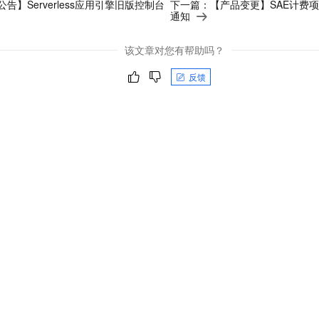
服务生态伙伴
告】Serverless应用引擎旧版控制台
下一篇：
【产品变更】SAE计费
视觉 Coding、空间感知、多模态思考等全面升级
1M上下文，专为长程任务能力而生
云工开物
企业应用
Night Plan 支持 Qwen 3.8-Max
AI 办公
NEW
通知
Red Hat
30+ 款产品免费体验
夜间 5 折，Qwen/Meoo/TokenPlan 客户专享
AI智能应用
科研合作
ERP
堂（旗舰版）
SUSE
该文章对您有帮助吗？
智能客服
AI 应用构建
大模型原生
CRM
2个月
自动承接线索
反馈
建站小程序
Qoder
大模型服务平台百炼-应用模版
OA 办公系统
HOT
NEW
面向真实软件
个人版上线、团队版降价；千问3.8-Max首发发尝鲜
丰富多元化的应用模版和解决方案
力提升
财税管理
模板建站
万有无界
大模型服务平台百炼-智能体
400电话
定制建站
的模型效果
灵活可视化地构建企业级 Agent
方案
广告营销
模板小程序
秒悟
人工智能平台 PAI
定制小程序
云端极速 AI 
新一代 AI 视频生成模型，深度适配广告营销等场景
AI Native 的算法工程平台，一站式完成建模、训练、推理服务部署
APP 开发
建站系统
AI 应用
10分钟微调：让0.6B模型媲美235B模型
多模态数据信
依托云原生高可用架构,实现Dify私有化部署
用1%尺寸在特定领域达到大模型90%以上效果