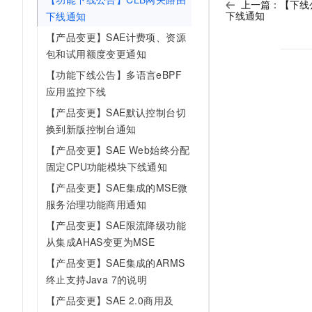
上一篇：
【下线公
AI 产品 免费试用
网络
下线通知
安全
云开发大赛
下线通知
Tableau 订阅
1亿+ 大模型 tokens 和 
【产品变更】SAE计费项、资源
可观测
入门学习赛
中间件
AI空中课堂在线直播课
包和试用额度变更通知
140+云产品 免费试用
大模型服务
上云与迁云
产品新客免费试用，最长1
数据库
【功能下线公告】多语言eBPF
生态解决方案
千问AI平台-Token Plan
应用监控下线
企业出海
大模型ACA认证体验
大数据计算
【产品变更】SAE默认控制台切
助力企业全员 AI 认知与能
行业生态解决方案
政企业务
换到新版控制台通知
媒体服务
千问AI平台-模型体验
开发者生态解决方案
【产品变更】SAE Web始终分配
在线体验全尺寸、多种模态
企业服务与云通信
AI 开发和 AI 应用解决
固定CPU功能模块下线通知
Happy 系列大模型
域名与网站
【产品变更】SAE集成的MSE微
服务治理功能商用通知
终端用户计算
【产品变更】SAE限流降级功能
Serverless
从集成AHAS变更为MSE
大模型解决方案
【产品变更】SAE集成的ARMS
开发工具
快速部署 Dify，高效搭建 
终止支持Java 7的说明
迁移与运维管理
【产品变更】SAE 2.0商用及