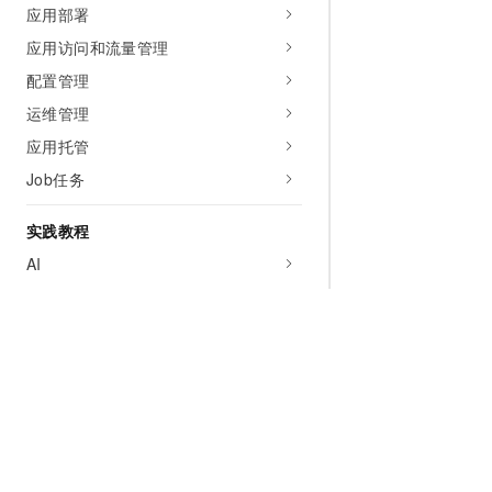
应用部署
应用访问和流量管理
配置管理
运维管理
应用托管
Job任务
实践教程
AI
应用开发和部署
Java
镜像
网络
存储
应用访问阿里云数据库
为什么选择阿里云
大模型
产品和定