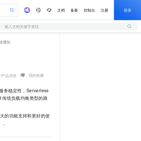
文档
备案
控制台
注册
登录
输入文档关键字查找
验
作计划
器
AI 活动
专业服务
服务伙伴合作计划
开发者社区
加入我们
服务平台百炼
阿里云 OPC 创新助力计划
线通知
一站式生成采购清单，支持单品或批量购买
S
io：打造专属 AI 语音助手
S产品伙伴计划（繁花）
峰会
造的大模型服务与应用开发平台
轻量应用服务器
一句话生成原生可编辑精美 PPT 文稿
AI 生产力先锋
Al MaaS 服务伙伴赋能合作
域名
博文
Careers
至高可申请百万元
性可伸缩的云计算服务
开启高性价比 AI 编程新体验
Qwen-Audio-3.0-Realtime 端到端实时语音角色扮演
输入一句话想法, 轻松生成专业的 PPT
先锋实践拓展 AI 生产力的边界
快速构建应用程序和网站，即刻迈出上云第一步
Token 补贴，五大权
计划
海大会
伙伴信用分合作计划
商标
问答
社会招聘
益加速 OPC 成功
S
eek-V4-Pro
数字证书管理服务（原SSL证书）
一键部署幻兽帕鲁游戏服务器
飞天发布时刻
HOT
划
备案
电子书
校园招聘
pSeek-V4-Pro
视频创作，一键激活电商全链路生产力
全托管，含MySQL、PostgreSQL、SQL Server、MariaDB多引擎
实现全站HTTPS，呈现可信的WEB访问
一键购买专属联机服务器，轻松开启游戏
所见，即是所愿
我的收藏
产品详情
更多支持
划
公司注册
镜像站
视频生成
语音识别与合成
专属 QwenPaw
短信服务
漫剧工坊：一站式动画创作平台
AI 实训营
HOT
服务稳定性，
Serverless
合作伙伴培训与认证
划
上云迁移
的智能体编程平台
站生成，高效打造优质广告素材
从聊天伙伴进化为能主动干活的本地数字员工
快速生产连贯的高质量长漫剧
从基础到进阶，Agent 创客手把手教你
国内短信简单易用，安全可靠，秒级触达，全球覆盖200+国家和地区。
e-1.1-T2V
Qwen3-TTS-Flash
B
传统负载均衡类型的路
lScope
我要反馈
查询合作伙伴
畅细腻的高质量视频
离线语音合成大模型，多语言方言自适应，低延迟高稳定
n Alibaba Cloud ISV 合作
代维服务
olarDB
建企业门户网站
大数据开发治理平台 DataWorks
10 分钟搭建微信、支付宝小程序
创新加速
ope
登录合作伙伴管理后台
我要建议
站，无忧落地极速上线
以可视化方式快速构建移动和 PC 门户网站
100%兼容MySQL、PostgreSQL，兼容Oracle，支持集中和分布式
高效部署网站，快速应用到小程序
Data Agent 驱动的一站式 Data+AI 开发治理平台
大的功能支持和更好的使
e-1.1-I2V
Cosyvoice-V3-Flash
安全
）
。
畅自然，细节丰富
高表现力语音合成大模型，语音克隆听感自然
我要投诉
上云场景组合购
伴
边界网络安全防护产品
漫剧创作，剧本、分镜、视频高效生成
覆盖90%+业务场景，专享组合折扣价
2V
VPN
Fun-ASR