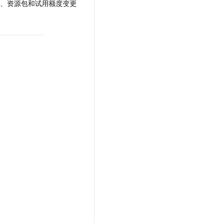
项、资源包和试用额度变更
文戏情感细腻自然，动作戏激烈拳拳到肉，实现更强表演能力
支持中英文自由切换，具备更强的噪声鲁棒性
云聚AI 严选权益
SSL 证书
，一键激活高效办公新体验
精选AI产品，从模型到应用全链提效
堡垒机
AI 用量加速计划
应用
防火墙
、识别商机，让客服更高效、服务更出色。
新老同享，达量后返
千问办公
主机安全
NEW
的智能体编程平台
一站式AI生产力平台
AI 应用及服务市场
伶鹊
企业级人与Agent协作平台，接入和调度多个数字员工
智能客服平台，对话机器人、对话分析、智能外呼
AI 应用
大模型服务平台百炼 - 全妙
大模型
应用创作平台
多模态内容创作工具，已接入 DeepSeek
自然语言处理
数据标注
机器学习
息提取
与 AI 智能体进行实时音视频通话
从文本、图片、视频中提取结构化的属性信息
构建支持视频理解的 AI 音视频实时通话应用