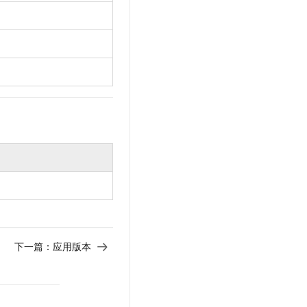
t.diy 一步搞定创意建站
构建大模型应用的安全防护体系
通过自然语言交互简化开发流程,全栈开发支持
通过阿里云安全产品对 AI 应用进行安全防护
下一篇：
应用版本