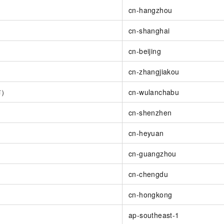
服务生态伙伴
视觉 Coding、空间感知、多模态思考等全面升级
1M上下文，专为长程任务能力而生
云工开物
企业应用
Night Plan 支持 Qwen 3.8-Max
AI 办公
NEW
cn-hangzhou
Red Hat
30+ 款产品免费体验
夜间 5 折，Qwen/Meoo/TokenPlan 客户专享
AI智能应用
科研合作
ERP
cn-shanghai
堂（旗舰版）
SUSE
智能客服
AI 应用构建
大模型原生
CRM
2个月
自动承接线索
cn-beijing
建站小程序
Qoder
大模型服务平台百炼-应用模版
OA 办公系统
HOT
NEW
）
cn-zhangjiakou
面向真实软件
个人版上线、团队版降价；千问3.8-Max首发发尝鲜
丰富多元化的应用模版和解决方案
力提升
财税管理
模板建站
布）
cn-wulanchabu
万有无界
大模型服务平台百炼-智能体
400电话
定制建站
的模型效果
灵活可视化地构建企业级 Agent
cn-shenzhen
方案
广告营销
模板小程序
秒悟
人工智能平台 PAI
cn-heyuan
定制小程序
云端极速 AI 
新一代 AI 视频生成模型，深度适配广告营销等场景
AI Native 的算法工程平台，一站式完成建模、训练、推理服务部署
cn-guangzhou
APP 开发
建站系统
cn-chengdu
cn-hongkong
AI 应用
10分钟微调：让0.6B模型媲美235B模型
多模态数据信
依托云原生高可用架构,实现Dify私有化部署
用1%尺寸在特定领域达到大模型90%以上效果
ap-southeast-1