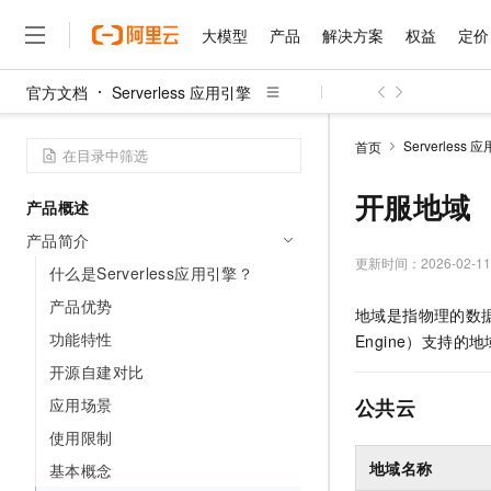
大模型
产品
解决方案
权益
定价
官方文档
Serverless 应用引擎
大模型
产品
解决方案
权益
定价
云市场
伙伴
服务
了解阿里云
精选产品
精选解决方案
普惠上云
产品定价
精选商城
成为销售伙伴
售前咨询
为什么选择阿里云
千问AI平台
Serverless 
首页
了解云产品的定价详情
大模型服务平台百炼
睿译宝，AI翻译排版一
普惠上云 官方力荐
分销伙伴
在线服务
网站建设
什么是云计算
大
大模型服务与应用平台
上传文档即自动完成翻译和
云服务器38元/年起，超
开服地域
产品概述
咨询伙伴
多端小程序
技术领先
云上成本管理
售后服务
千问大模型
GLM-5.2：长任务时代
官方推荐返现计划
大模型
产品简介
大模型
精选产品
精选解决方案
Salesforce 国际版订阅
稳定可靠
管理和优化成本
多元化、高性能、安全可靠
推荐新用户得奖励，单订单
更新时间：
2026-02-11
销售伙伴合作计划
什么是Serverless应用引擎？
自助服务
友盟天域
安全合规
人工智能与机器学习
AI
文本生成
无影云电脑
Hermes Agent，打造
云工开物
产品优势
地域是指物理的数
无影生态合作计划
在线服务
观测云
分析师报告
随时随地安全接入的云上超
自主进化，持久记忆，越用
高校专属算力普惠，学生认
计算
互联网应用开发
功能特性
Qwen3.8-Max
Engine）
支持的地
HOT
Salesforce On Alibaba C
工单服务
智能体时代全能旗舰模型
Tuya 物联网平台阿里云
研究报告与白皮书
开源自建对比
云解析DNS
快速拥有专属 OpenClaw
Consulting Partner 合
大数据
容器
免费试用
短信专区
应用场景
公共云
蓝凌 OA
Qwen3.7-Plus
AI 大模型销售与服务生
现代化应用
存储
天池大赛
能看、能想、能动手的多模
使用限制
云原生大数据计算服务 Max
解决方案免费试用 新老
电子合同
面向分析的企业级SaaS模
最高领取价值200元试用
安全
地域名称
基本概念
网络与CDN
AI 算法大赛
Qwen3-VL-Plus
畅捷通