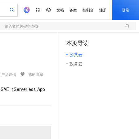
文档
备案
控制台
注册
登录
输入文档关键字查找
验
作计划
器
AI 活动
专业服务
服务伙伴合作计划
开发者社区
加入我们
服务平台百炼
阿里云 OPC 创新助力计划
本页导读
（1）
一站式生成采购清单，支持单品或批量购买
S
可编辑精美 PPT 文稿
S产品伙伴计划（繁花）
峰会
造的大模型服务与应用开发平台
轻量应用服务器
Agency Agents：拥有专属领域专家
AI 生产力先锋
Al MaaS 服务伙伴赋能合作
域名
博文
Careers
至高可申请百万元
公共云
性可伸缩的云计算服务
 轻松生成专业的 PPT
开启高性价比 AI 编程新体验
先锋实践拓展 AI 生产力的边界
快速构建应用程序和网站，即刻迈出上云第一步
多领域专家智能体,一键组建 AI 虚拟交付团队
Token 补贴，五大权
计划
海大会
伙伴信用分合作计划
商标
问答
社会招聘
政务云
益加速 OPC 成功
S
帕鲁游戏服务器
数字证书管理服务（原SSL证书）
HappyHorse 打造一站式影视创作平台
飞天发布时刻
HOT
划
备案
电子书
校园招聘
联机服务器，轻松开启游戏
视频创作，一键激活电商全链路生产力
全托管，含MySQL、PostgreSQL、SQL Server、MariaDB多引擎
实现全站 HTTPS，呈现可信的 Web 访问
所见，即是所愿
可视化编排打通从文字构思到成片全链路闭环
我的收藏
产品详情
更多支持
划
公司注册
镜像站
视频生成
语音识别与合成
 智能体与工作流应用
短信服务
漫剧工坊：一站式动画创作平台
AI 实训营
SAE（Serverless App
合作伙伴培训与认证
划
上云迁移
的智能体编程平台
站生成，高效打造优质广告素材
通过阿里云百炼高效搭建AI应用,助力高效开发
快速生产连贯的高质量长漫剧
从基础到进阶，Agent 创客手把手教你
国内短信简单易用，安全可靠，秒级触达，全球覆盖200+国家和地区。
e-1.1-T2V
Qwen3-TTS-Flash
lScope
我要反馈
查询合作伙伴
畅细腻的高质量视频
离线语音合成大模型，多语言方言自适应，低延迟高稳定
n Alibaba Cloud ISV 合作
代维服务
olarDB
建企业门户网站
大数据开发治理平台 DataWorks
10 分钟搭建微信、支付宝小程序
创新加速
ope
登录合作伙伴管理后台
我要建议
站，无忧落地极速上线
以可视化方式快速构建移动和 PC 门户网站
100%兼容MySQL、PostgreSQL，兼容Oracle，支持集中和分布式
高效部署网站，快速应用到小程序
Data Agent 驱动的一站式 Data+AI 开发治理平台
e-1.1-I2V
Cosyvoice-V3-Flash
安全
畅自然，细节丰富
高表现力语音合成大模型，语音克隆听感自然
我要投诉
上云场景组合购
伴
边界网络安全防护产品
漫剧创作，剧本、分镜、视频高效生成
覆盖90%+业务场景，专享组合折扣价
2V
VPN
Fun-ASR