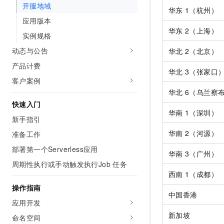
开服地域
AI 产品 免费试用
网络
华东
1（杭州）
安全
云开发大赛
Tableau 订阅
1亿+ 大模型 tokens 和 
应用版本
可观测
入门学习赛
华东
2（上海）
中间件
AI空中课堂在线直播课
实例规格
140+云产品 免费试用
大模型服务
上云与迁云
动态与公告
产品新客免费试用，最长1
华北
2（北京）
数据库
生态解决方案
千问AI平台-Token Plan
产品计费
企业出海
大模型ACA认证体验
华北
3（张家口
大数据计算
客户案例
助力企业全员 AI 认知与能
行业生态解决方案
政企业务
华北
6（乌兰察
媒体服务
千问AI平台-模型体验
开发者生态解决方案
快速入门
在线体验全尺寸、多种模态
华南
1（深圳）
企业服务与云通信
新手指引
AI 开发和 AI 应用解决
Happy 系列大模型
华南
2（河源）
域名与网站
准备工作
部署第一个Serverless应用
终端用户计算
华南
3（广州）
周期性执行或手动触发执行Job 任务
Serverless
西南
1（成都）
大模型解决方案
操作指南
开发工具
中国香港
快速部署 Dify，高效搭建 
应用开发
迁移与运维管理
新加坡
命名空间