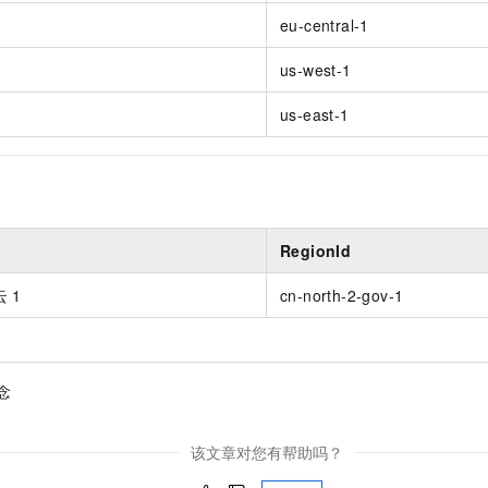
一个 AI 助手
即刻拥有 DeepSeek-R1 满血版
超强辅助，Bol
）
eu-central-1
在企业官网、通讯软件中为客户提供 AI 客服
多种方案随心选，轻松解锁专属 DeepSeek
us-west-1
）
us-east-1
RegionId
 1
cn-north-2-gov-1
念
该文章对您有帮助吗？