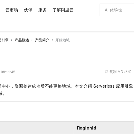
云市场
伙伴
服务
了解阿里云
AI 特惠
数据与 API
成为产品伙伴
企业增值服务
最佳实践
价格计算器
AI 场景体
基础软件
产品伙伴合
阿里云认证
市场活动
配置报价
大模型
应用引擎
产品概述
产品简介
开服地域
自助选配和估算价格
步到位
域名与网站
智启 AI 普惠权益
产品生态集成认证中心
企业支持计划
云上春晚
Qwen Audio：打造专属 AI 语音助手
千问官方 MaaS 平台，为开发者和 Agent 而生，新用户赠送 1 亿 + tokens 额度
云服务器 EC
一句话生成原生
AI Coding
阿里云Maa
2026 阿里云
为企业打
数据集
Windows
大模型认证
模型
NEW
NEW
格式还原
值低价云产品抢先购
提供智能易用的域名与建站服务
至高享 1亿+免费 tokens，加速 Al 应用落地
Qwen-Audio-3.0-Realtime 端到端实时语音角色扮演
安全可靠、弹
输入一句话想法,
智能编程，一键
产品生态伙伴
专家技术服务
云上奥运之旅
弹性计算合作
阿里云中企出
手机三要素
宝塔 Linux
全部认证
价格优势
开源旗舰模型
对象存储 OSS
即刻拥有 DeepSeek-V4-Pro
阿里云 OPC 创新助力计划
云数据库 RD
一键部署幻兽
AI 电商营销
产品生态伙伴工作台
企业增值服务台
云栖战略参考
云存储合作计
云栖大会
身份实名认证
CentOS
训练营
推动算力普惠，释放技术红利
的大模型服务
最高返9万
真正可用的 1M 上下文,一次完成代码全链路开发
轻松解锁专属 DeepSeek-V4-Pro
至高百万元 Token 补贴，加速一人公司成长
稳定、安全、高性价比、高性能的云存储服务
一键购买专属
从图文生成到
复制 MD 格式
 08:11:45
云上的中国
数据库合作计
活动全景
短信
Docker
图片和
自进化智能体
人工智能平台 PAI
5 分钟轻松部署专属 QwenPaw
Token Plan 模型订阅计划
Qoder
高效搭建 AI
AI 广告创作
企业成长
大模型
NEW
HOT
信息公告
据中心，资源创建成功后不能更换地域。本文介绍
Serverless 应用引擎 
看见新力量
云网络合作计
OCR 文字识别
JAVA
级电脑
越聪明
证享300元代金券
一站式AI开发、训练和推理服务
Qwen3.8-Max 首发尝鲜，限时加量 10 倍，夜间低至2折
从聊天伙伴进化为能主动干活的本地数字员工
面向真实软件
图文、视频一
Kimi-K3
HappyHors
域。
NEW
魔搭 Mode
loud
服务实践
官网公告
Kimi 最新旗舰模型，长程编程与推理利器
让文字生成流
金融模力时刻
Salesforce O
版
发票查验
全能环境
Qoder CN
Claude Code + GStack 打造工程团队
千问办公，限时限量积分加倍
云原生数据库 P
低代码高效构
AI 建站
NEW
作计划
计划
创新中心
魔搭 ModelSc
健康状态
让AI从“聊天伙伴”进化为能干活的“数字员工”
覆盖公网/内网、递归/权威、移动APP等全场景解析服务
安装技能 GStack，拥有专属 AI 工程团队
你的AI工作搭子，覆盖日常办公高频场景
基于千问大模型等，支持代码智能生成、研发智能问答
0 代码专业建
客户案例
天气预报查询
操作系统
Deepseek-v4-pro
HappyHors
态合作计划
态智能体模型
旗舰 MoE 大模型，百万上下文与顶尖推理能力
图生视频，流
Compute
同享
容器服务 Kubernetes 版 ACK
万小智 AI 建站低至 15元/月
云防火墙
AI 短剧/漫剧
快递物流查询
WordPress
成为服务伙
高校合作
式云数据仓库
点，立即开启云上创新
提供一站式管理容器应用的 K8s 服务
送.CN域名，送备案服务码
云原生的云上
AI助力短剧
RegionId
GLM-5.2
Wan2.7-T
Ubuntu