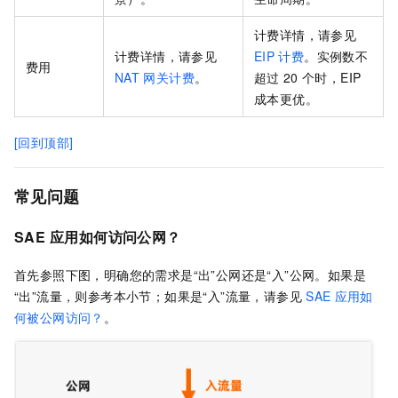
计费详情，请参见
计费详情，请参见
EIP
计费
。实例数不
费用
NAT
网关计费
。
超过
20
个时，EIP
成本更优。
[回到顶部]
常见问题
SAE
应用如何访问公网？
首先参照下图，明确您的需求是“出”公网还是“入”公网。如果是
“出”流量，则参考本小节；如果是“入”流量，请参见
SAE
应用如
何被公网访问？
。