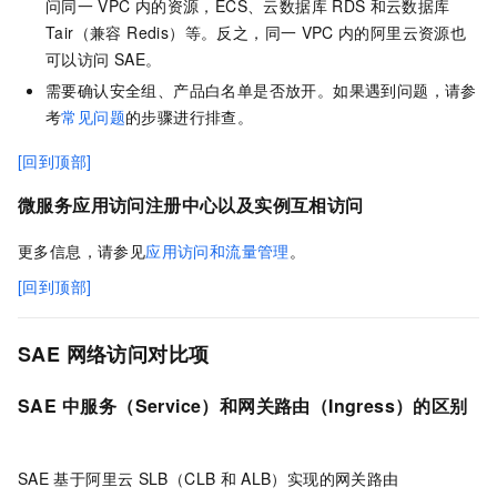
问同一
VPC
内的资源，ECS、云数据库
RDS
和云数据库
Tair（兼容 Redis）等。反之，同一
VPC
内的阿里云资源也
可以访问
SAE
。
需要确认安全组、产品白名单是否放开。如果遇到问题，请参
考
常见问题
的步骤进行排查。
[回到顶部]
微服务应用访问注册中心以及实例互相访问
更多信息，请参见
应用访问和流量管理
。
[回到顶部]
SAE
网络访问对比项
SAE
中服务（Service）和网关路由（Ingress）的区别
SAE
基于阿里云
SLB（CLB
和
ALB）实现的网关路由