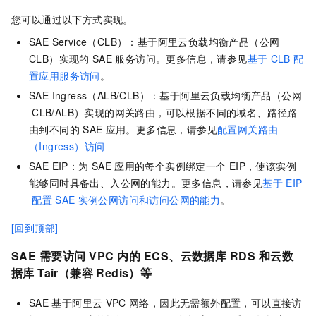
您可以通过以下方式实现。
SAE
Service（CLB）：基于阿里云负载均衡产品（公网
CLB）实现的
SAE
服务访问。更多信息，请参见
基于
CLB
配
置应用服务访问
。
SAE
Ingress（ALB/CLB）：基于阿里云负载均衡产品（公网
CLB/ALB）实现的网关路由，可以根据不同的域名、路径路
由到不同的
SAE
应用。更多信息，请参见
配置网关路由
（Ingress）访问
SAE
EIP：为
SAE
应用的每个实例绑定一个
EIP，使该实例
能够同时具备出、入公网的能力。更多信息，请参见
基于
EIP
配置
SAE
实例公网访问和访问公网的能力
。
[回到顶部]
SAE
需要访问
VPC
内的
ECS、云数据库
RDS
和云数
据库 Tair（兼容 Redis）等
SAE
基于阿里云
VPC
网络，因此无需额外配置，可以直接访