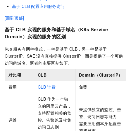
基于
CLB
配置应用服务访问
[回到顶部]
基于
CLB
实现的服务和基于域名（K8s Service
Domain）实现的服务的区别
K8s
服务有两种模式，一种是基于
CLB，另一种是基于
ClusterIP。
SAE
没有直接提供
ClusterIP，而是提供了一个可供
访问的域名。两者的主要区别如下。
对比项
CLB
Domain（ClusterIP）
费用
CLB
计费
免费
CLB
作为一个独
立的阿里云产品，
未提供独立的监控、告
支持配置相关的监
警、访问日志等能力，
运维
控、告警以及收集
需要应用侧本身配置告
访问日志到
警和日志。