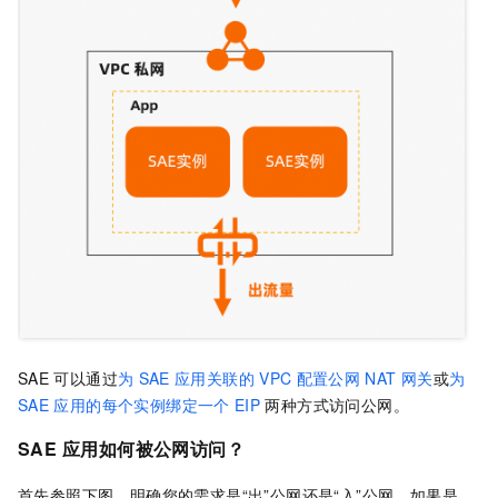
SAE
可以通过
为
SAE
应用关联的
VPC
配置公网
NAT
网关
或
为
SAE
应用的每个实例绑定一个
EIP
两种方式访问公网。
SAE
应用如何被公网访问？
首先参照下图，明确您的需求是“出”公网还是“入”公网。如果是