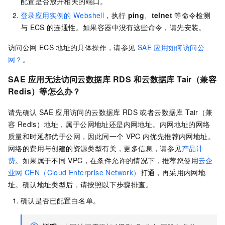
配置是否放开相关的端口。
登录应用实例的
Webshell
，执行
ping
、
telnet
等命令检测
与
ECS
的连通性。如果容器中没有这些命令，请先安装。
访问公网
ECS
地址的具体操作，请参见
SAE
应用如何访问公
网？
。
SAE
应用无法访问云数据库
RDS
和云数据库 Tair（兼容
Redis）等怎么办？
请先确认
SAE
应用访问的云数据库
RDS
或者云数据库 Tair（兼
容 Redis）地址，属于公网地址还是内网地址。内网地址的网络
质量和时延都优于公网，因此同一个
VPC
内优先推荐内网地址。
网络的费用与创建的资源类型有关，更多信息，请参见
产品计
费
。如果属于不同
VPC，在条件允许的情况下，推荐您使用
云企
业网
CEN（Cloud Enterprise Network）
打通，再采用内网地
址。确认地址类型后，请按照以下步骤排查。
确认是否已配置白名单。