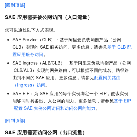
[回到顶部]
SAE
应用需要被公网访问（入口流量）
您可以通过以下方式实现。
SAE
Service（CLB）：基于阿里云负载均衡产品（公网
CLB）实现的
SAE
服务访问。更多信息，请参见
基于
CLB
配
置应用服务访问
。
SAE
Ingress（ALB/CLB）：基于阿里云负载均衡产品（公网
CLB/ALB）实现的网关路由，可以根据不同的域名、路径路
由到不同的
SAE
应用。更多信息，请参见
配置网关路由
（Ingress）访问
。
SAE
EIP：为
SAE
应用的每个实例绑定一个
EIP，使该实例
能够同时具备出、入公网的能力。更多信息，请参见
基于
EIP
配置
SAE
实例公网访问和访问公网的能力
。
[回到顶部]
SAE
应用需要访问公网（出口流量）