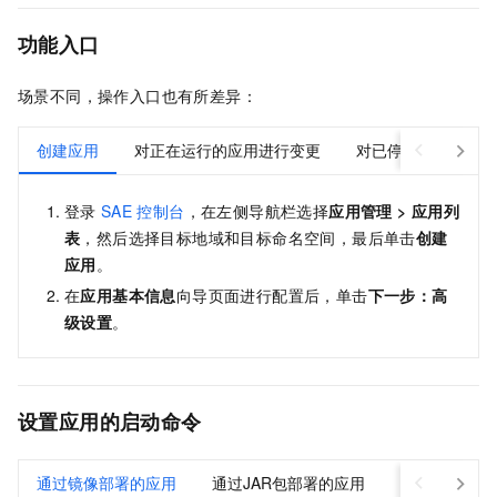
功能入口
场景不同，操作入口也有所差异：
创建应用
对正在运行的应用进行变更
对已停止的应用进行
登录
SAE
控制台
，在左侧导航栏选择
应用管理
>
应用列
表
，然后选择目标地域和目标命名空间，最后单击
创建
应用
。
在
应用基本信息
向导页面进行配置后，单击
下一步：高
级设置
。
设置应用的启动命令
通过镜像部署的应用
通过JAR包部署的应用
通过WAR包