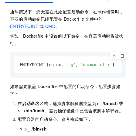
通常情况下，您无需在此处配置启动命令。在制作镜像时，
容器的启动命令已经配置在
Dockerfile
文件中的
ENTRYPOINT
或
CMD
。
例如，Dockerfile
中设置的以下命令，在容器启动时将被执
行。
ENTRYPOINT [nginx, 
'-g'
, 
'daemon off;'
]        
如果需要覆盖
Dockerfile
中配置的启动命令，配置步骤如
下：
在
启动命名
区域，选择脚本解释器类型为
>_ /bin/sh
或
>_ /bin/bash
。需要确保镜像中已包含该脚本解释器。
配置容器的启动命令。参考格式如下：
>_ /bin/sh