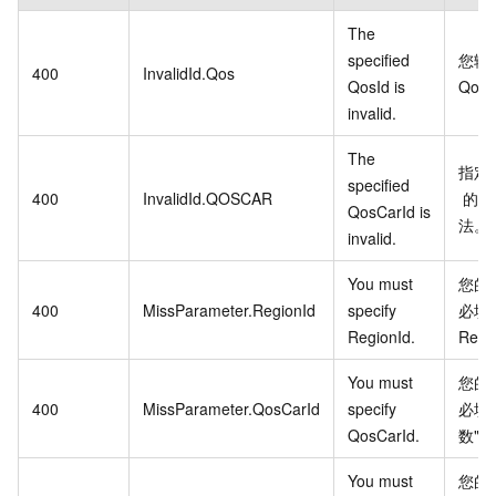
The
specified
您输
400
InvalidId.Qos
QosId is
QosI
invalid.
The
指定
specified
400
InvalidId.QOSCAR
的实
QosCarId is
法。
invalid.
You must
您的
400
MissParameter.RegionId
specify
必填
RegionId.
Regi
You must
您的
400
MissParameter.QosCarId
specify
必填
QosCarId.
数"Qo
You must
您的