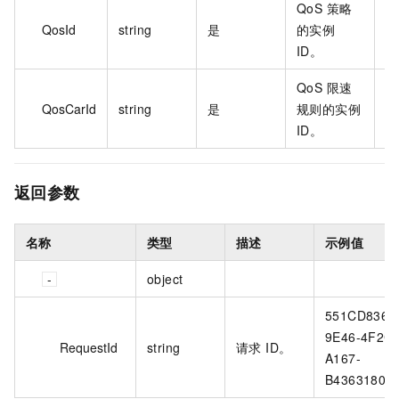
QoS 策略
qo
QosId
string
是
的实例
aw
ID。
QoS 限速
qo
QosCarId
string
是
规则的实例
n5
ID。
返回参数
名称
类型
描述
示例值
object
551CD836-
9E46-4F2C-
RequestId
string
请求 ID。
A167-
B4363180A