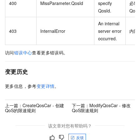
400
MissParameter.QosId
specify
必填
QosId.
Qos
An internal
403
InternalError
server error
内部
occurred.
访问
错误中心
查看更多错误码。
变更历史
更多信息，参考
变更详情
。
上一篇：
CreateQosCar - 创建
下一篇：
ModifyQosCar - 修改
QoS的限速规则
QoS限速规则
该文章对您有帮助吗？
反馈