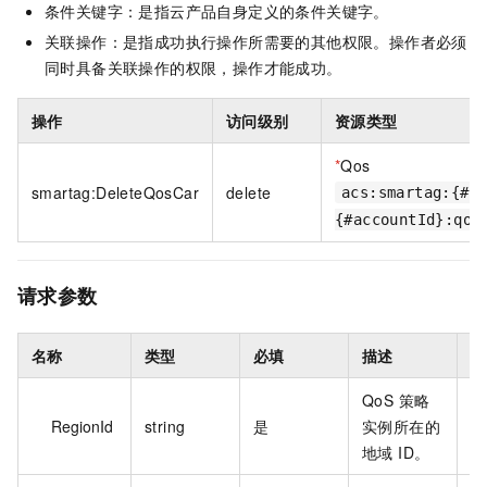
条件关键字：是指云产品自身定义的条件关键字。
关联操作：是指成功执行操作所需要的其他权限。操作者必须
同时具备关联操作的权限，操作才能成功。
操作
访问级别
资源类型
*
Qos
smartag:DeleteQosCar
delete
acs:smartag:{#r
{#accountId}:qos
请求参数
名称
类型
必填
描述
示
QoS 策略
RegionId
string
是
实例所在的
c
地域 ID。