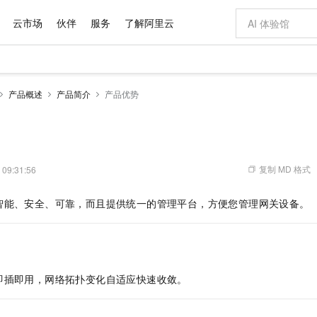
云市场
伙伴
服务
了解阿里云
AI 特惠
数据与 API
成为产品伙伴
企业增值服务
最佳实践
价格计算器
AI 场景体
基础软件
产品伙伴合
阿里云认证
市场活动
配置报价
大模型
产品概述
产品简介
产品优势
自助选配和估算价格
新方式
域名与网站
睿译宝，AI翻译排版一步到位
智启 AI 普惠权益
产品生态集成认证中心
企业支持计划
云上春晚
千问官方 MaaS 平台，为开发者和 Agent 而生，新用户赠送 1 亿 + tokens 额度
云服务器 EC
Qwen Aud
AI Coding
阿里云Maa
2026 阿里云
为企业打
数据集
Windows
大模型认证
模型
NEW
NEW
交付可用成果
值低价云产品抢先购
提供智能易用的域名与建站服务
上传文档即自动完成翻译和格式还原
至高享 1亿+免费 tokens，加速 Al 应用落地
安全可靠、弹
智能编程，一键
产品生态伙伴
专家技术服务
云上奥运之旅
弹性计算合作
阿里云中企出
手机三要素
宝塔 Linux
全部认证
价格优势
有专属领域专家
对象存储 OSS
GLM-5.2：长任务时代开源旗舰模型
阿里云 OPC 创新助力计划
云数据库 RD
即刻拥有 DeepS
AI 电商营销
产品生态伙伴工作台
企业增值服务台
云栖战略参考
云存储合作计
云栖大会
身份实名认证
CentOS
训练营
推动算力普惠，释放技术红利
的大模型服务
最高返9万
多领域专家智能体,一键组建 AI 虚拟交付团队
至高百万元 Token 补贴，加速一人公司成长
稳定、安全、高性价比、高性能的云存储服务
真正可用的 1M 上下文,一次完成代码全链路开发
轻松解锁专属 Dee
从图文生成到
复制 MD 格式
 09:31:56
云上的中国
数据库合作计
活动全景
短信
Docker
图片和
站式影视创作平台
人工智能平台 PAI
Hermes Agent，打造自进化智能体
Token Plan 模型订阅计划
Qoder
5 分钟轻松部署
AI 广告创作
企业成长
大模型
NEW
信息公告
智能、安全、可靠，而且提供统一的管理平台，方便您管理网关设备。
看见新力量
云网络合作计
OCR 文字识别
JAVA
级电脑
证享300元代金券
可视化编排打通从文字构思到成片全链路闭环
一站式AI开发、训练和推理服务
自主进化，持久记忆，越用越聪明
Qwen3.8-Max 首发尝鲜，限时加量 10 倍，夜间低至2折
面向真实软件
图文、视频一
Kimi-K3
HappyHors
NEW
魔搭 Mode
loud
服务实践
官网公告
Kimi 最新旗舰模型，长程编程与推理利器
让文字生成流
金融模力时刻
Salesforce O
版
发票查验
全能环境
Qoder CN
Claude Code + GStack 打造工程团队
千问办公，限时限量积分加倍
云原生数据库 P
低代码高效构
AI 建站
NEW
作计划
计划
创新中心
魔搭 ModelSc
健康状态
让AI从“聊天伙伴”进化为能干活的“数字员工”
覆盖公网/内网、递归/权威、移动APP等全场景解析服务
安装技能 GStack，拥有专属 AI 工程团队
你的AI工作搭子，覆盖日常办公高频场景
基于千问大模型等，支持代码智能生成、研发智能问答
0 代码专业建
客户案例
天气预报查询
操作系统
Deepseek-v4-pro
HappyHors
态合作计划
即插即用，网络拓扑变化自适应快速收敛。
态智能体模型
旗舰 MoE 大模型，百万上下文与顶尖推理能力
图生视频，流
Compute
同享
容器服务 Kubernetes 版 ACK
万小智 AI 建站低至 15元/月
云防火墙
AI 短剧/漫剧
快递物流查询
WordPress
成为服务伙
高校合作
式云数据仓库
点，立即开启云上创新
提供一站式管理容器应用的 K8s 服务
送.CN域名，送备案服务码
云原生的云上
AI助力短剧
GLM-5.2
Wan2.7-T
Ubuntu