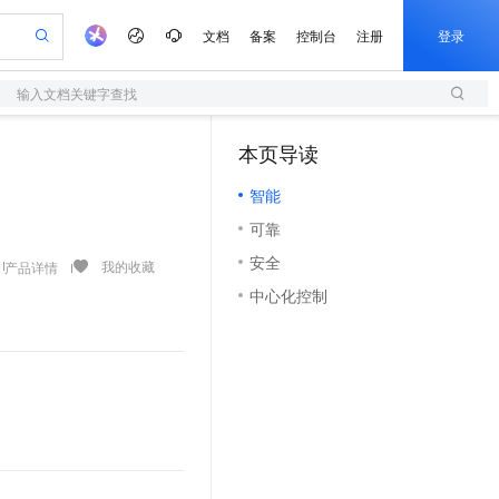
文档
备案
控制台
注册
登录
输入文档关键字查找
验
作计划
器
AI 活动
专业服务
服务伙伴合作计划
开发者社区
加入我们
服务平台百炼
阿里云 OPC 创新助力计划
本页导读
（1）
一站式生成采购清单，支持单品或批量购买
S
io：打造专属 AI 语音助手
S产品伙伴计划（繁花）
峰会
造的大模型服务与应用开发平台
轻量应用服务器
一句话生成原生可编辑精美 PPT 文稿
AI 生产力先锋
Al MaaS 服务伙伴赋能合作
域名
博文
Careers
至高可申请百万元
智能
性可伸缩的云计算服务
开启高性价比 AI 编程新体验
Qwen-Audio-3.0-Realtime 端到端实时语音角色扮演
输入一句话想法, 轻松生成专业的 PPT
先锋实践拓展 AI 生产力的边界
快速构建应用程序和网站，即刻迈出上云第一步
Token 补贴，五大权
计划
海大会
伙伴信用分合作计划
商标
问答
社会招聘
可靠
益加速 OPC 成功
S
eek-V4-Pro
数字证书管理服务（原SSL证书）
一键部署幻兽帕鲁游戏服务器
飞天发布时刻
HOT
划
备案
电子书
校园招聘
安全
pSeek-V4-Pro
视频创作，一键激活电商全链路生产力
全托管，含MySQL、PostgreSQL、SQL Server、MariaDB多引擎
实现全站HTTPS，呈现可信的WEB访问
一键购买专属联机服务器，轻松开启游戏
所见，即是所愿
我的收藏
产品详情
更多支持
划
公司注册
镜像站
中心化控制
视频生成
语音识别与合成
专属 QwenPaw
短信服务
漫剧工坊：一站式动画创作平台
AI 实训营
HOT
合作伙伴培训与认证
划
上云迁移
的智能体编程平台
站生成，高效打造优质广告素材
从聊天伙伴进化为能主动干活的本地数字员工
快速生产连贯的高质量长漫剧
从基础到进阶，Agent 创客手把手教你
国内短信简单易用，安全可靠，秒级触达，全球覆盖200+国家和地区。
e-1.1-T2V
Qwen3-TTS-Flash
lScope
我要反馈
查询合作伙伴
畅细腻的高质量视频
离线语音合成大模型，多语言方言自适应，低延迟高稳定
n Alibaba Cloud ISV 合作
代维服务
olarDB
建企业门户网站
大数据开发治理平台 DataWorks
10 分钟搭建微信、支付宝小程序
创新加速
ope
登录合作伙伴管理后台
我要建议
站，无忧落地极速上线
以可视化方式快速构建移动和 PC 门户网站
100%兼容MySQL、PostgreSQL，兼容Oracle，支持集中和分布式
高效部署网站，快速应用到小程序
Data Agent 驱动的一站式 Data+AI 开发治理平台
e-1.1-I2V
Cosyvoice-V3-Flash
安全
畅自然，细节丰富
高表现力语音合成大模型，语音克隆听感自然
我要投诉
上云场景组合购
伴
边界网络安全防护产品
漫剧创作，剧本、分镜、视频高效生成
覆盖90%+业务场景，专享组合折扣价
2V
VPN
Fun-ASR