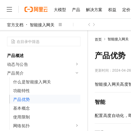
大模型
产品
解决方案
权益
定价
官方文档
智能接入网关
大模型
产品
解决方案
权益
定价
云市场
伙伴
服务
了解阿里云
精选产品
精选解决方案
普惠上云
产品定价
精选商城
成为销售伙伴
售前咨询
为什么选择阿里云
千问AI平台
智能接入网关
首页
了解云产品的定价详情
大模型服务平台百炼
千问办公，解锁你的工作
普惠上云 官方力荐
分销伙伴
在线服务
网站建设
什么是云计算
大
大模型服务与应用平台
企业级Agent产品，直接
云服务器38元/年起，超
产品优势
产品概述
咨询伙伴
多端小程序
技术领先
云上成本管理
售后服务
千问大模型
Agency Agents：拥
官方推荐返现计划
大模型
动态与公告
大模型
精选产品
精选解决方案
Salesforce 国际版订阅
稳定可靠
管理和优化成本
多元化、高性能、安全可靠
推荐新用户得奖励，单订单
更新时间：
2024-04-26
销售伙伴合作计划
产品简介
自助服务
友盟天域
安全合规
人工智能与机器学习
AI
文本生成
无影云电脑
HappyHorse 打造一
云工开物
什么是智能接入网关
智能接入网关高度
无影生态合作计划
在线服务
观测云
分析师报告
随时随地安全接入的云上超
高校专属算力普惠，学生认
计算
互联网应用开发
功能特性
Qwen3.8-Max
HOT
Salesforce On Alibaba C
工单服务
智能体时代全能旗舰模型
Tuya 物联网平台阿里云
研究报告与白皮书
产品优势
云解析DNS
快速拥有专属 OpenClaw
Consulting Partner 合
智能
大数据
容器
免费试用
短信专区
基本概念
蓝凌 OA
Qwen3.7-Plus
AI 大模型销售与服务生
现代化应用
存储
天池大赛
配置高度自动化，
能看、能想、能动手的多模
使用限制
云原生大数据计算服务 Max
解决方案免费试用 新老
电子合同
面向分析的企业级SaaS模
最高领取价值200元试用
安全
网络拓扑
网络与CDN
AI 算法大赛
Qwen3-VL-Plus
畅捷通