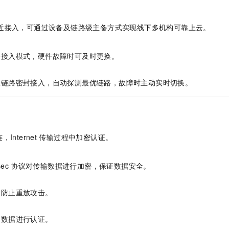
服务生态伙伴
视觉 Coding、空间感知、多模态思考等全面升级
1M上下文，专为长程任务能力而生
云工开物
企业应用
Night Plan 支持 Qwen 3.8-Max
AI 办公
NEW
Red Hat
30+ 款产品免费体验
夜间 5 折，Qwen/Meoo/TokenPlan 客户专享
AI智能应用
科研合作
近接入，可通过设备及链路级主备方式实现线下多机构可靠上云。
ERP
堂（旗舰版）
SUSE
智能客服
AI 应用构建
大模型原生
CRM
2个月
自动承接线索
备接入模式，硬件故障时可及时更换。
建站小程序
Qoder
大模型服务平台百炼-应用模版
OA 办公系统
HOT
NEW
面向真实软件
个人版上线、团队版降价；千问3.8-Max首发发尝鲜
丰富多元化的应用模版和解决方案
双链路密封接入，自动探测最优链路，故障时主动实时切换。
力提升
财税管理
模板建站
万有无界
大模型服务平台百炼-智能体
400电话
定制建站
的模型效果
灵活可视化地构建企业级 Agent
方案
广告营销
模板小程序
秒悟
人工智能平台 PAI
nternet
传输过程中加密认证。
定制小程序
云端极速 AI 
新一代 AI 视频生成模型，深度适配广告营销等场景
AI Native 的算法工程平台，一站式完成建模、训练、推理服务部署
APP 开发
sec
协议对传输数据进行加密，保证数据安全。
建站系统
，防止重放攻击。
AI 应用
10分钟微调：让0.6B模型媲美235B模型
多模态数据信
依托云原生高可用架构,实现Dify私有化部署
用1%尺寸在特定领域达到大模型90%以上效果
对数据进行认证。