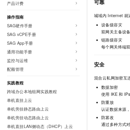
可靠
产品计费
AI 产品 免费试用
网络
安全
云开发大赛
Tableau 订阅
1亿+ 大模型 tokens 和 
城域内
Internet
就
操作指南
可观测
入门学习赛
中间件
AI空中课堂在线直播课
140+云产品 免费试用
大模型服务
设备级容灾
SAG硬件手册
上云与迁云
产品新客免费试用，最长1
数据库
双网关主备设
SAG vCPE手册
生态解决方案
千问AI平台-Token Plan
链路级容灾
企业出海
大模型ACA认证体验
大数据计算
SAG App手册
每个网关终端
助力企业全员 AI 认知与能
行业生态解决方案
通用功能手册
政企业务
媒体服务
千问AI平台-模型体验
开发者生态解决方案
监控与运维
在线体验全尺寸、多种模态
安全
企业服务与云通信
配额管理
AI 开发和 AI 应用解决
Happy 系列大模型
域名与网站
混合云私网加密互连，I
实践教程
数据加密
终端用户计算
跨域办公本地组网实践教程
使用
IKE
和
IP
单机直挂上云
Serverless
防重放
大模型解决方案
单机旁挂静态路由上云
认证数据来源
开发工具
快速部署 Dify，高效搭建 
防篡改
单机旁挂动态路由上云
迁移与运维管理
通过多种方式
单机直挂LAN侧动态（DHCP）上云