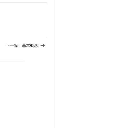
t.diy 一步搞定创意建站
构建大模型应用的安全防护体系
通过自然语言交互简化开发流程,全栈开发支持
通过阿里云安全产品对 AI 应用进行安全防护
下一篇：
基本概念