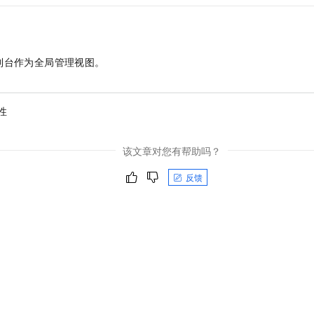
一个 AI 助手
即刻拥有 DeepSeek-R1 满血版
超强辅助，Bol
在企业官网、通讯软件中为客户提供 AI 客服
多种方案随心选，轻松解锁专属 DeepSeek
制台作为全局管理视图。
性
该文章对您有帮助吗？
反馈