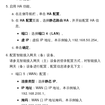
启用
HA
功能。
在左侧导航栏，单击
HA
配置
。
在
HA
配置
页面，选择
静态路由
HA
，并开始配置
HA
信
息。
端口
：选择
端口
4（LAN）
。
虚
IP
：虚拟
IP
地址。本示例输入
192.168.50.254。
单击
确定
。
配置智能接入网关（备）设备。
请参见智能接入网关（主）设备的登录配置方式，对智能接入
网关（备）设备进行配置，配置信息请参见下文：
端口
5（WAN）配置：
连接类型
：选择
静态
IP
。
IP
地址
：WAN
口
IP
地址。本示例输入
192.168.200.1。
掩码
：WAN
口
IP
地址掩码。本示例输入