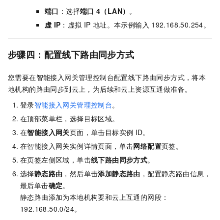
端口
：选择
端口
4（LAN）
。
虚
IP
：虚拟
IP
地址。本示例输入
192.168.50.254。
步骤四：配置线下路由同步方式
您需要在智能接入网关管理控制台配置线下路由同步方式，将本
地机构的路由同步到云上，为后续和云上资源互通做准备。
登录
智能接入网关管理控制台
。
在顶部菜单栏，选择目标区域。
在
智能接入网关
页面，单击目标实例
ID。
在智能接入网关实例详情页面，单击
网络配置
页签。
在页签左侧区域，单击
线下路由同步方式
。
选择
静态路由
，然后单击
添加静态路由
，配置静态路由信息，
最后单击
确定
。
静态路由添加为本地机构要和云上互通的网段：
192.168.50.0/24。