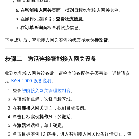
在
智能接入网关
页面，找到目标智能接入网关实例。
在
操作
列选择
>
查看物流信息
。
在
订单查询
面板查看物流信息。
下单成功后，智能接入网关实例的状态显示为
待发货
。
步骤二：激活连接智能接入网关设备
收到智能接入网关设备后，请检查设备配件是否完整，详情请参
见
SAG-1000
设备说明
。
登录
智能接入网关管理控制台
。
在顶部菜单栏，选择目标区域。
在
智能接入网关
页面，找到目标实例。
单击目标实例
操作
列下的
激活
。
在
激活
对话框，单击
确定
。
单击目标实例
ID
链接，进入智能接入网关设备详情页面，查