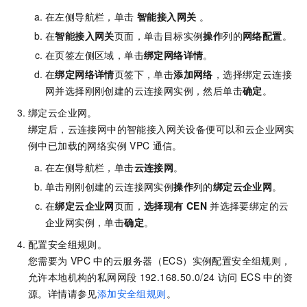
在左侧导航栏，单击
智能接入网关
。
在
智能接入网关
页面，单击目标实例
操作
列的
网络配置
。
在页签左侧区域，单击
绑定网络详情
。
在
绑定网络详情
页签下，单击
添加网络
，选择绑定云连接
网并选择刚刚创建的云连接网实例，然后单击
确定
。
绑定云企业网。
绑定后，云连接网中的智能接入网关设备便可以和云企业网实
例中已加载的网络实例
VPC
通信。
在左侧导航栏，单击
云连接网
。
单击刚刚创建的云连接网实例
操作
列的
绑定云企业网
。
在
绑定云企业网
页面，
选择现有
CEN
并选择要绑定的云
企业网实例，单击
确定
。
配置安全组规则。
您需要为
VPC
中的云服务器（ECS）实例配置安全组规则，
允许本地机构的私网网段
192.168.50.0/24
访问
ECS
中的资
源。详情请参见
添加安全组规则
。