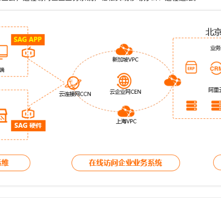
服务生态伙伴
视觉 Coding、空间感知、多模态思考等全面升级
1M上下文，专为长程任务能力而生
云工开物
企业应用
Night Plan 支持 Qwen 3.8-Max
AI 办公
NEW
Red Hat
30+ 款产品免费体验
夜间 5 折，Qwen/Meoo/TokenPlan 客户专享
AI智能应用
科研合作
ERP
堂（旗舰版）
SUSE
智能客服
AI 应用构建
大模型原生
CRM
2个月
自动承接线索
建站小程序
Qoder
大模型服务平台百炼-应用模版
OA 办公系统
HOT
NEW
面向真实软件
个人版上线、团队版降价；千问3.8-Max首发发尝鲜
丰富多元化的应用模版和解决方案
力提升
财税管理
模板建站
万有无界
大模型服务平台百炼-智能体
400电话
定制建站
的模型效果
灵活可视化地构建企业级 Agent
方案
广告营销
模板小程序
秒悟
人工智能平台 PAI
定制小程序
云端极速 AI 
新一代 AI 视频生成模型，深度适配广告营销等场景
AI Native 的算法工程平台，一站式完成建模、训练、推理服务部署
APP 开发
建站系统
AI 应用
10分钟微调：让0.6B模型媲美235B模型
多模态数据信
依托云原生高可用架构,实现Dify私有化部署
用1%尺寸在特定领域达到大模型90%以上效果