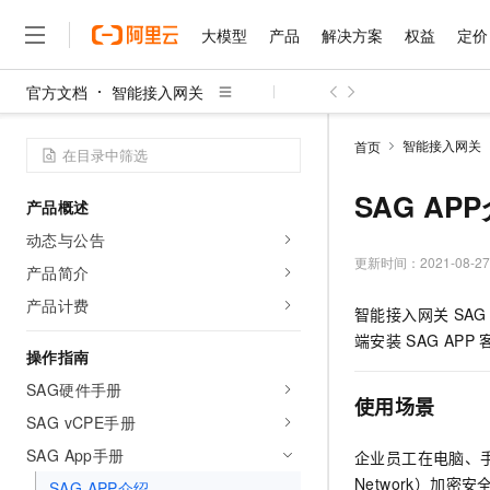
大模型
产品
解决方案
权益
定价
官方文档
智能接入网关
大模型
产品
解决方案
权益
定价
云市场
伙伴
服务
了解阿里云
精选产品
精选解决方案
普惠上云
产品定价
精选商城
成为销售伙伴
售前咨询
为什么选择阿里云
千问AI平台
智能接入网关
首页
了解云产品的定价详情
大模型服务平台百炼
睿译宝，AI翻译排版一
普惠上云 官方力荐
分销伙伴
在线服务
网站建设
什么是云计算
大
大模型服务与应用平台
上传文档即自动完成翻译和
云服务器38元/年起，超
SAG AP
产品概述
咨询伙伴
多端小程序
技术领先
云上成本管理
售后服务
千问大模型
GLM-5.2：长任务时代
官方推荐返现计划
大模型
动态与公告
大模型
精选产品
精选解决方案
Salesforce 国际版订阅
稳定可靠
管理和优化成本
多元化、高性能、安全可靠
推荐新用户得奖励，单订单
更新时间：
2021-08-27
销售伙伴合作计划
产品简介
自助服务
友盟天域
安全合规
人工智能与机器学习
AI
文本生成
无影云电脑
Hermes Agent，打造
云工开物
产品计费
智能接入网关
SAG
无影生态合作计划
在线服务
观测云
分析师报告
随时随地安全接入的云上超
自主进化，持久记忆，越用
高校专属算力普惠，学生认
计算
互联网应用开发
Qwen3.8-Max
端安装
SAG APP
HOT
Salesforce On Alibaba C
工单服务
操作指南
智能体时代全能旗舰模型
Tuya 物联网平台阿里云
研究报告与白皮书
云解析DNS
快速拥有专属 OpenClaw
Consulting Partner 合
大数据
容器
SAG硬件手册
免费试用
短信专区
使用场景
蓝凌 OA
Qwen3.7-Plus
AI 大模型销售与服务生
SAG vCPE手册
现代化应用
存储
天池大赛
能看、能想、能动手的多模
云原生大数据计算服务 Max
解决方案免费试用 新老
电子合同
SAG App手册
企业员工在电脑、
面向分析的企业级SaaS模
最高领取价值200元试用
安全
网络与CDN
AI 算法大赛
Qwen3-VL-Plus
Network）加
畅捷通
SAG APP介绍