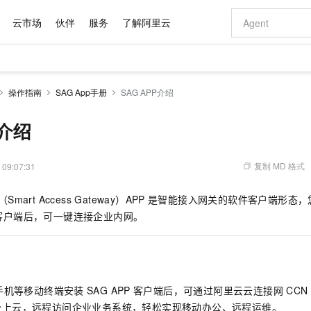
云市场
伙伴
服务
了解阿里云
AI 特惠
数据与 API
成为产品伙伴
企业增值服务
最佳实践
价格计算器
AI 场景体
基础软件
产品伙伴合
阿里云认证
市场活动
配置报价
大模型
操作指南
SAG App手册
SAG APP介绍
自助选配和估算价格
步到位
域名与网站
智启 AI 普惠权益
产品生态集成认证中心
企业支持计划
云上春晚
Qwen Audio：打造专属 AI 语音助手
千问官方 MaaS 平台，为开发者和 Agent 而生，新用户赠送 1 亿 + tokens 额度
云服务器 EC
一句话生成原生
AI Coding
阿里云Maa
2026 阿里云
为企业打
数据集
Windows
大模型认证
模型
NEW
NEW
格式还原
值低价云产品抢先购
提供智能易用的域名与建站服务
至高享 1亿+免费 tokens，加速 Al 应用落地
Qwen-Audio-3.0-Realtime 端到端实时语音角色扮演
安全可靠、弹
输入一句话想法,
智能编程，一键
P介绍
产品生态伙伴
专家技术服务
云上奥运之旅
弹性计算合作
阿里云中企出
手机三要素
宝塔 Linux
全部认证
价格优势
开源旗舰模型
对象存储 OSS
即刻拥有 DeepSeek-V4-Pro
阿里云 OPC 创新助力计划
云数据库 RD
一键部署幻兽
AI 电商营销
产品生态伙伴工作台
企业增值服务台
云栖战略参考
云存储合作计
云栖大会
身份实名认证
CentOS
训练营
推动算力普惠，释放技术红利
的大模型服务
最高返9万
真正可用的 1M 上下文,一次完成代码全链路开发
轻松解锁专属 DeepSeek-V4-Pro
至高百万元 Token 补贴，加速一人公司成长
稳定、安全、高性价比、高性能的云存储服务
一键购买专属
从图文生成到
复制 MD 格式
 09:07:31
云上的中国
数据库合作计
活动全景
短信
Docker
图片和
自进化智能体
人工智能平台 PAI
5 分钟轻松部署专属 QwenPaw
Token Plan 模型订阅计划
Qoder
高效搭建 AI
AI 广告创作
企业成长
大模型
NEW
HOT
信息公告
（Smart Access Gateway）APP
是智能接入网关的软件客户端形态，
看见新力量
云网络合作计
OCR 文字识别
JAVA
级电脑
越聪明
证享300元代金券
一站式AI开发、训练和推理服务
Qwen3.8-Max 首发尝鲜，限时加量 10 倍，夜间低至2折
从聊天伙伴进化为能主动干活的本地数字员工
面向真实软件
图文、视频一
Kimi-K3
HappyHors
客户端后，可一键连接企业内网。
NEW
魔搭 Mode
loud
服务实践
官网公告
Kimi 最新旗舰模型，长程编程与推理利器
让文字生成流
金融模力时刻
Salesforce O
版
发票查验
全能环境
Qoder CN
Claude Code + GStack 打造工程团队
千问办公，限时限量积分加倍
云原生数据库 P
低代码高效构
AI 建站
NEW
作计划
计划
创新中心
魔搭 ModelSc
健康状态
让AI从“聊天伙伴”进化为能干活的“数字员工”
覆盖公网/内网、递归/权威、移动APP等全场景解析服务
安装技能 GStack，拥有专属 AI 工程团队
你的AI工作搭子，覆盖日常办公高频场景
基于千问大模型等，支持代码智能生成、研发智能问答
0 代码专业建
客户案例
天气预报查询
操作系统
Deepseek-v4-pro
HappyHors
态合作计划
态智能体模型
旗舰 MoE 大模型，百万上下文与顶尖推理能力
图生视频，流
Compute
同享
容器服务 Kubernetes 版 ACK
万小智 AI 建站低至 15元/月
云防火墙
AI 短剧/漫剧
快递物流查询
WordPress
成为服务伙
高校合作
手机等移动终端安装
SAG APP
客户端后，可通过阿里云云连接网
CCN（
式云数据仓库
点，立即开启云上创新
提供一站式管理容器应用的 K8s 服务
送.CN域名，送备案服务码
云原生的云上
AI助力短剧
GLM-5.2
Wan2.7-T
密安全上云，远程访问企业业务系统，轻松实现移动办公、远程运维。
Ubuntu