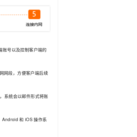
t.diy 一步搞定创意建站
构建大模型应用的安全防护体系
通过自然语言交互简化开发流程,全栈开发支持
通过阿里云安全产品对 AI 应用进行安全防护
端账号以及控制客户端的
网网段，方便客户端后续
，系统会以邮件形式将账
Android
和
iOS
操作系