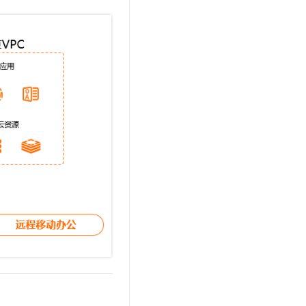
文戏情感细腻自然，动作戏激烈拳拳到肉，实现更强表演能力
支持中英文自由切换，具备更强的噪声鲁棒性
云聚AI 严选权益
SSL 证书
，一键激活高效办公新体验
精选AI产品，从模型到应用全链提效
堡垒机
AI 用量加速计划
应用
防火墙
、识别商机，让客服更高效、服务更出色。
新老同享，达量后返
千问办公
主机安全
NEW
的智能体编程平台
一站式AI生产力平台
AI 应用及服务市场
伶鹊
企业级人与Agent协作平台，接入和调度多个数字员工
智能客服平台，对话机器人、对话分析、智能外呼
AI 应用
大模型服务平台百炼 - 全妙
大模型
应用创作平台
多模态内容创作工具，已接入 DeepSeek
自然语言处理
数据标注
机器学习
息提取
与 AI 智能体进行实时音视频通话
从文本、图片、视频中提取结构化的属性信息
构建支持视频理解的 AI 音视频实时通话应用