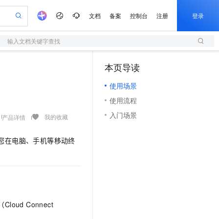
文档
备案
控制台
注册
登录
输入文档关键字查找
验
作计划
器
AI 活动
专业服务
服务伙伴合作计划
开发者社区
加入我们
服务平台百炼
阿里云 OPC 创新助力计划
本页导读
（1）
一站式生成采购清单，支持单品或批量购买
S
可编辑精美 PPT 文稿
S产品伙伴计划（繁花）
峰会
造的大模型服务与应用开发平台
轻量应用服务器
Agency Agents：拥有专属领域专家
AI 生产力先锋
Al MaaS 服务伙伴赋能合作
域名
博文
Careers
至高可申请百万元
使用场景
性可伸缩的云计算服务
 轻松生成专业的 PPT
开启高性价比 AI 编程新体验
先锋实践拓展 AI 生产力的边界
快速构建应用程序和网站，即刻迈出上云第一步
多领域专家智能体,一键组建 AI 虚拟交付团队
Token 补贴，五大权
计划
海大会
伙伴信用分合作计划
商标
问答
社会招聘
使用流程
益加速 OPC 成功
S
帕鲁游戏服务器
数字证书管理服务（原SSL证书）
HappyHorse 打造一站式影视创作平台
飞天发布时刻
HOT
划
备案
电子书
校园招聘
入门场景
联机服务器，轻松开启游戏
视频创作，一键激活电商全链路生产力
全托管，含MySQL、PostgreSQL、SQL Server、MariaDB多引擎
实现全站 HTTPS，呈现可信的 Web 访问
所见，即是所愿
可视化编排打通从文字构思到成片全链路闭环
我的收藏
产品详情
更多支持
划
公司注册
镜像站
视频生成
语音识别与合成
 智能体与工作流应用
短信服务
漫剧工坊：一站式动画创作平台
AI 实训营
您在电脑、手机等移动终
合作伙伴培训与认证
划
上云迁移
的智能体编程平台
站生成，高效打造优质广告素材
通过阿里云百炼高效搭建AI应用,助力高效开发
快速生产连贯的高质量长漫剧
从基础到进阶，Agent 创客手把手教你
国内短信简单易用，安全可靠，秒级触达，全球覆盖200+国家和地区。
e-1.1-T2V
Qwen3-TTS-Flash
lScope
我要反馈
查询合作伙伴
畅细腻的高质量视频
离线语音合成大模型，多语言方言自适应，低延迟高稳定
n Alibaba Cloud ISV 合作
代维服务
olarDB
建企业门户网站
大数据开发治理平台 DataWorks
10 分钟搭建微信、支付宝小程序
创新加速
ope
登录合作伙伴管理后台
我要建议
站，无忧落地极速上线
以可视化方式快速构建移动和 PC 门户网站
100%兼容MySQL、PostgreSQL，兼容Oracle，支持集中和分布式
高效部署网站，快速应用到小程序
Data Agent 驱动的一站式 Data+AI 开发治理平台
e-1.1-I2V
Cosyvoice-V3-Flash
安全
畅自然，细节丰富
高表现力语音合成大模型，语音克隆听感自然
我要投诉
上云场景组合购
伴
Cloud Connect
边界网络安全防护产品
漫剧创作，剧本、分镜、视频高效生成
覆盖90%+业务场景，专享组合折扣价
2V
VPN
Fun-ASR