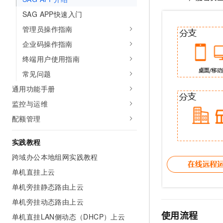
AI 产品 免费试用
网络
安全
云开发大赛
SAG APP快速入门
Tableau 订阅
1亿+ 大模型 tokens 和 
管理员操作指南
可观测
入门学习赛
中间件
AI空中课堂在线直播课
140+云产品 免费试用
大模型服务
企业码操作指南
上云与迁云
产品新客免费试用，最长1
数据库
终端用户使用指南
生态解决方案
千问AI平台-Token Plan
企业出海
大模型ACA认证体验
大数据计算
常见问题
助力企业全员 AI 认知与能
行业生态解决方案
通用功能手册
政企业务
媒体服务
千问AI平台-模型体验
开发者生态解决方案
监控与运维
在线体验全尺寸、多种模态
企业服务与云通信
配额管理
AI 开发和 AI 应用解决
Happy 系列大模型
域名与网站
实践教程
终端用户计算
跨域办公本地组网实践教程
单机直挂上云
Serverless
大模型解决方案
单机旁挂静态路由上云
开发工具
快速部署 Dify，高效搭建 
单机旁挂动态路由上云
迁移与运维管理
使用流程
单机直挂LAN侧动态（DHCP）上云