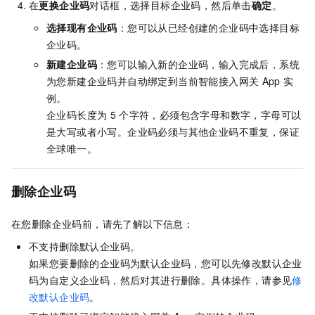
在
更换企业码
对话框，选择目标企业码，然后单击
确定
。
选择现有企业码
：您可以从已经创建的企业码中选择目标
企业码。
新建企业码
：您可以输入新的企业码，输入完成后，系统
为您新建企业码并自动绑定到当前智能接入网关
App
实
例。
企业码长度为
5
个字符，必须包含字母和数字，字母可以
是大写或者小写。企业码必须与其他企业码不重复，保证
全球唯一。
删除企业码
在您删除企业码前，请先了解以下信息：
不支持删除默认企业码。
如果您要删除的企业码为默认企业码，您可以先修改默认企业
码为自定义企业码，然后对其进行删除。具体操作，请参见
修
改默认企业码
。