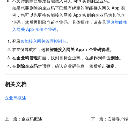
不支持删除已绑定智能接入网关
App
实例的企业码。
如果您要删除的企业码下已经有绑定的智能接入网关
App
实
例，您可以先更换智能接入网关
App
实例的企业码为其他企
业码，然后再删除当前企业码。具体操作，请参见
更改智能接
入网关
App
实例企业码
。
登录
智能接入网关管理控制台
。
在左侧导航栏，选择
智能接入网关
App
>
企业码管理
。
在
企业码管理
页面，找到目标企业码，在
操作
列单击
删除
。
在
删除企业码
对话框，确认企业码信息，然后单击
确定
。
相关文档
企业码概述
上一篇：
企业码概述
下一篇：
安装客户端