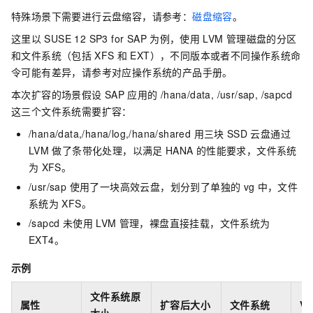
特殊场景下需要进行云盘缩容，请参考：
磁盘缩容
。
这里以
SUSE 12 SP3 for SAP
为例，使用
LVM
管理磁盘的分区
和文件系统（包括
XFS
和
EXT），不同版本或者不同操作系统命
令可能有差异，请参考对应操作系统的产品手册。
本次扩容的场景假设
SAP
应用的 /hana/data, /usr/sap, /sapcd
这三个文件系统需要扩容：
/hana/data,/hana/log,/hana/shared 用三块
SSD
云盘通过
LVM
做了条带化处理，以满足
HANA
的性能要求，文件系统
为
XFS。
/usr/sap 使用了一块高效云盘，划分到了单独的
vg
中，文件
系统为
XFS。
/sapcd 未使用
LVM
管理，裸盘直接挂载，文件系统为
EXT4。
示例
文件系统原
属性
扩容后大小
文件系统
V