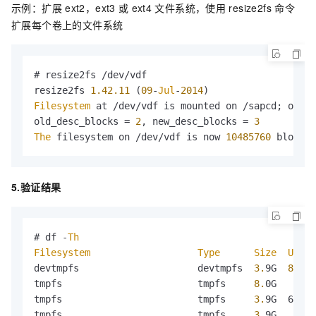
示例：扩展
ext2，ext3
或
ext4
文件系统，使用
resize2fs
命令
扩展每个卷上的文件系统
# resize2fs /dev/vdf

resize2fs 
1.42
.11
 (
09
-
Jul
-
2014
Filesystem
 at /dev/vdf is mounted on /sapcd; on-li
old_desc_blocks = 
2
, new_desc_blocks = 
3
The
 filesystem on /dev/vdf is now 
10485760
 blocks 
5.验证结果
# df -
Th
Filesystem
Type
Size
Used
devtmpfs                     devtmpfs  
3.
9G  
8.
0K 
tmpfs                        tmpfs     
8.
0G     
0
tmpfs                        tmpfs     
3.
9G  648K 
tmpfs                        tmpfs     
3.
9G     
0