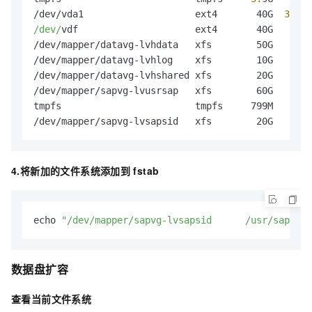
/dev/vda1                    ext4       40G  
3.
6G 
/dev/
vdf                     ext4       40G   48M 
/dev/mapper/datavg-lvhdata   xfs        50G   33M 
/dev/mapper/datavg-lvhlog    xfs        10G   33M 
/dev/mapper/datavg-lvhshared xfs        20G   33M 
/dev/mapper/sapvg-lvusrsap   xfs        60G   33M 
tmpfs                        tmpfs     799M     
0
 
/dev/mapper/sapvg-lvsapsid   xfs        20G   33M 
4.将新加的文件系统添加到
fstab
echo 
"/dev/mapper/sapvg-lvsapsid      /usr/sap/T01
数据盘扩容
查看当前文件系统