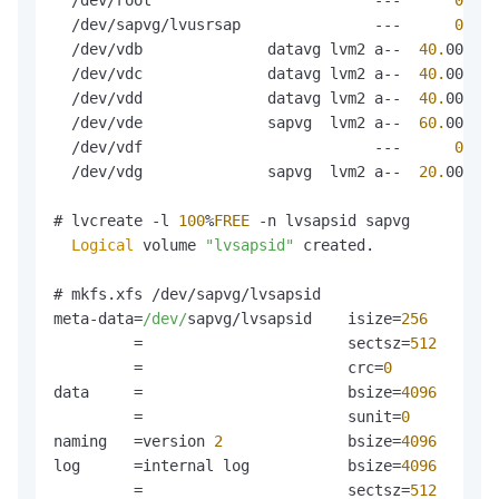
  /dev/root                         ---      
0
  /dev/sapvg/lvusrsap               ---      
0
  /dev/vdb              datavg lvm2 a--  
40.
00g 
13
  /dev/vdc              datavg lvm2 a--  
40.
00g 
13
  /dev/vdd              datavg lvm2 a--  
40.
00g 
13
  /dev/vde              sapvg  lvm2 a--  
60.
00g   
  /dev/vdf                          ---      
0
  /dev/vdg              sapvg  lvm2 a--  
20.
00g 
20
# lvcreate -l 
100
%
FREE
 -n lvsapsid sapvg

Logical
 volume 
"lvsapsid"
 created.

# mkfs.
xfs
 /dev/sapvg/lvsapsid 

meta-data=
/dev/
sapvg/lvsapsid    isize=
256
    agco
         =                       sectsz=
512
   attr
         =                       crc=
0
        fino
data     =                       bsize=
4096
   bloc
         =                       sunit=
0
      swid
naming   =version 
2
              bsize=
4096
   asci
log      =internal log           bsize=
4096
   bloc
         =                       sectsz=
512
   suni