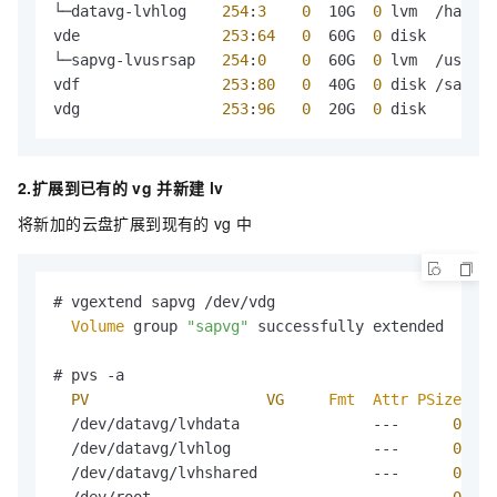
└─datavg-lvhlog    
254
:
3
0
  10G  
0
 lvm  /hana/l
vde                
253
:
64
0
  60G  
0
 disk 

└─sapvg-lvusrsap   
254
:
0
0
  60G  
0
 lvm  /usr/sa
vdf                
253
:
80
0
  40G  
0
 disk /sapcd

vdg                
253
:
96
0
  20G  
0
 disk
2.扩展到已有的
vg
并新建
lv
将新加的云盘扩展到现有的
vg
中
# vgextend sapvg /dev/vdg

Volume
 group 
"sapvg"
 successfully extended

# pvs -a

PV
VG
Fmt
Attr
PSize
PF
  /dev/datavg/lvhdata               ---      
0
  /dev/datavg/lvhlog                ---      
0
  /dev/datavg/lvhshared             ---      
0