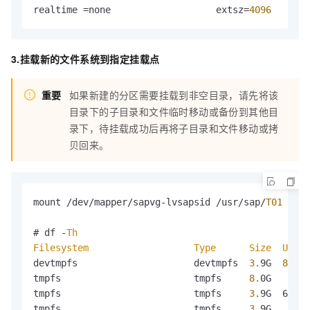
realtime =none                   extsz=
4096
   bloc
3.挂载新的文件系统到指定挂载点
重要
如果新建的分区需要挂载到非空目录，请先将该
目录下的子目录和文件临时移动或备份到其他目
录下，待挂载成功后再将子目录和文件移动或拷
贝回来。
mount /dev/mapper/sapvg-lvsapsid /usr/sap/
T01
# df -
Th
Filesystem
Type
Size
Used
devtmpfs                     devtmpfs  
3.
9G  
8.
0K 
tmpfs                        tmpfs     
8.
0G     
0
tmpfs                        tmpfs     
3.
9G  660K 
tmpfs                        tmpfs     
3.
9G     
0