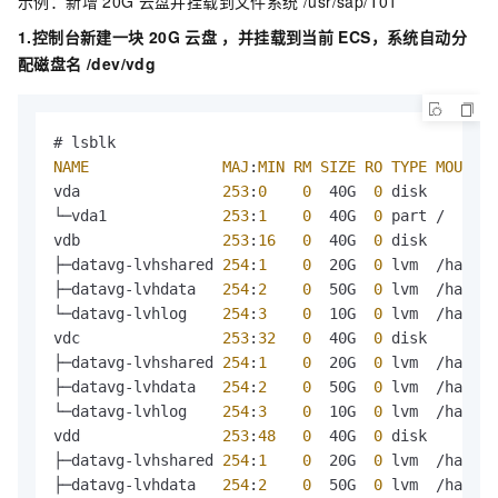
示例：新增
20G
云盘并挂载到文件系统 /usr/sap/T01
1.控制台新建一块
20G
云盘 ，并挂载到当前
ECS，系统自动分
配磁盘名 /dev/vdg
NAME
MAJ
:
MIN
RM
SIZE
RO
TYPE
MOUNTPO
vda                
253
:
0
0
  40G  
0
 disk 

└─vda1             
253
:
1
0
  40G  
0
 part /

vdb                
253
:
16
0
  40G  
0
 disk 

├─datavg-lvhshared 
254
:
1
0
  20G  
0
 lvm  /hana/s
├─datavg-lvhdata   
254
:
2
0
  50G  
0
 lvm  /hana/d
└─datavg-lvhlog    
254
:
3
0
  10G  
0
 lvm  /hana/l
vdc                
253
:
32
0
  40G  
0
 disk 

├─datavg-lvhshared 
254
:
1
0
  20G  
0
 lvm  /hana/s
├─datavg-lvhdata   
254
:
2
0
  50G  
0
 lvm  /hana/d
└─datavg-lvhlog    
254
:
3
0
  10G  
0
 lvm  /hana/l
vdd                
253
:
48
0
  40G  
0
 disk 

├─datavg-lvhshared 
254
:
1
0
  20G  
0
 lvm  /hana/s
├─datavg-lvhdata   
254
:
2
0
  50G  
0
 lvm  /hana/d