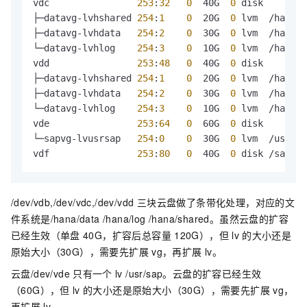
vdc                
253
:
32
0
  40G  
0
 disk 

├─datavg-lvhshared 
254
:
1
0
  20G  
0
 lvm  /hana/s
├─datavg-lvhdata   
254
:
2
0
  30G  
0
 lvm  /hana/d
└─datavg-lvhlog    
254
:
3
0
  10G  
0
 lvm  /hana/l
vdd                
253
:
48
0
  40G  
0
 disk 

├─datavg-lvhshared 
254
:
1
0
  20G  
0
 lvm  /hana/s
├─datavg-lvhdata   
254
:
2
0
  30G  
0
 lvm  /hana/d
└─datavg-lvhlog    
254
:
3
0
  10G  
0
 lvm  /hana/l
vde                
253
:
64
0
  60G  
0
 disk 

└─sapvg-lvusrsap   
254
:
0
0
  30G  
0
 lvm  /usr/sa
vdf                
253
:
80
0
  40G  
0
 disk /sapcd
/dev/vdb,/dev/vdc,/dev/vdd 三块云盘做了条带化处理，对应的文
件系统是/hana/data /hana/log /hana/shared。虽然云盘的扩容
已经生效（单盘
40G，扩容后总容量
120G），但
lv
的大小还是
原始大小（30G），需要先扩展
vg，再扩展
lv。
云盘/dev/vde
只有一个
lv /usr/sap。云盘的扩容已经生效
（60G），但
lv
的大小还是原始大小（30G），需要先扩展
vg，
再扩展
lv。