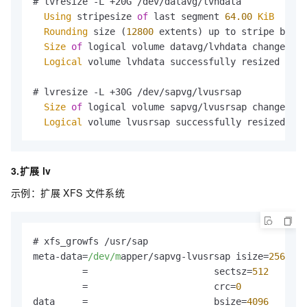
# lvresize -L +20G /dev/datavg/lvhdata

Using
 stripesize 
of
 last segment 
64.00
KiB
Rounding
 size (
12800
 extents) up to stripe bound
Size
of
 logical volume datavg/lvhdata changed 
fr
Logical
 volume lvhdata successfully resized

# lvresize -L +30G /dev/sapvg/lvusrsap

Size
of
 logical volume sapvg/lvusrsap changed 
fr
Logical
 volume lvusrsap successfully resized
3.扩展
lv
示例：扩展
XFS
文件系统
# xfs_growfs /usr/sap

meta-data=
/dev/m
apper/sapvg-lvusrsap isize=
256
    
         =                       sectsz=
512
   attr
         =                       crc=
0
        fino
data     =                       bsize=
4096
   bloc