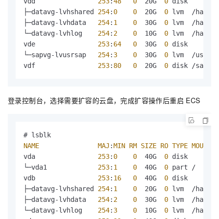
vdd                
253
:
48
0
  20G  
0
 disk 

├─datavg-lvhshared 
254
:
0
0
  20G  
0
 lvm  /hana/s
├─datavg-lvhdata   
254
:
1
0
  30G  
0
 lvm  /hana/d
└─datavg-lvhlog    
254
:
2
0
  10G  
0
 lvm  /hana/l
vde                
253
:
64
0
  30G  
0
 disk 

└─sapvg-lvusrsap   
254
:
3
0
  30G  
0
 lvm  /usr/sa
vdf                
253
:
80
0
  20G  
0
 disk /sapcd
登录控制台，选择需要扩容的云盘，完成扩容操作后重启
ECS
NAME
MAJ
:
MIN
RM
SIZE
RO
TYPE
MOUNTPO
vda                
253
:
0
0
  40G  
0
 disk 

└─vda1             
253
:
1
0
  40G  
0
 part /

vdb                
253
:
16
0
  40G  
0
 disk 

├─datavg-lvhshared 
254
:
1
0
  20G  
0
 lvm  /hana/s
├─datavg-lvhdata   
254
:
2
0
  30G  
0
 lvm  /hana/d
└─datavg-lvhlog    
254
:
3
0
  10G  
0
 lvm  /hana/l