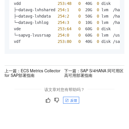
vdd                
253
:
48
0
  40G  
0
 disk 

├─datavg-lvhshared 
254
:
1
0
  20G  
0
 lvm  /hana/s
├─datavg-lvhdata   
254
:
2
0
  50G  
0
 lvm  /hana/d
└─datavg-lvhlog    
254
:
3
0
  10G  
0
 lvm  /hana/l
vde                
253
:
64
0
  60G  
0
 disk 

└─sapvg-lvusrsap   
254
:
0
0
  60G  
0
 lvm  /usr/sa
vdf                
253
:
80
0
  40G  
0
 disk /sapcd
上一篇：
ECS Metrics Collector
下一篇：
SAP S/4HANA 同可用区
for SAP部署指南
高可用部署指南
该文章对您有帮助吗？
反馈