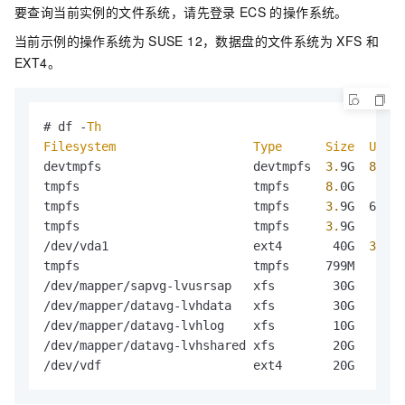
要查询当前实例的文件系统，请先登录
ECS
的操作系统。
当前示例的操作系统为
SUSE 12，数据盘的文件系统为
XFS
和
EXT4。
# df -
Th
Filesystem
Type
Size
Used
devtmpfs                     devtmpfs  
3.
9G  
8.
0K 
tmpfs                        tmpfs     
8.
0G     
0
tmpfs                        tmpfs     
3.
9G  624K 
tmpfs                        tmpfs     
3.
9G     
0
/dev/vda1                    ext4       40G  
3.
6G 
tmpfs                        tmpfs     799M     
0
 
/dev/mapper/sapvg-lvusrsap   xfs        30G   33M 
/dev/mapper/datavg-lvhdata   xfs        30G   33M 
/dev/mapper/datavg-lvhlog    xfs        10G   33M 
/dev/mapper/datavg-lvhshared xfs        20G   33M 
/dev/vdf                     ext4       20G   44M 