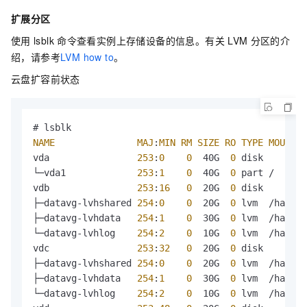
扩展分区
使用
lsblk
命令查看实例上存储设备的信息。有关
LVM
分区的介
绍，请参考
LVM how to
。
云盘扩容前状态
NAME
MAJ
:
MIN
RM
SIZE
RO
TYPE
MOUNTPO
vda                
253
:
0
0
  40G  
0
 disk 

└─vda1             
253
:
1
0
  40G  
0
 part /

vdb                
253
:
16
0
  20G  
0
 disk 

├─datavg-lvhshared 
254
:
0
0
  20G  
0
 lvm  /hana/s
├─datavg-lvhdata   
254
:
1
0
  30G  
0
 lvm  /hana/d
└─datavg-lvhlog    
254
:
2
0
  10G  
0
 lvm  /hana/l
vdc                
253
:
32
0
  20G  
0
 disk 

├─datavg-lvhshared 
254
:
0
0
  20G  
0
 lvm  /hana/s
├─datavg-lvhdata   
254
:
1
0
  30G  
0
 lvm  /hana/d
└─datavg-lvhlog    
254
:
2
0
  10G  
0
 lvm  /hana/l