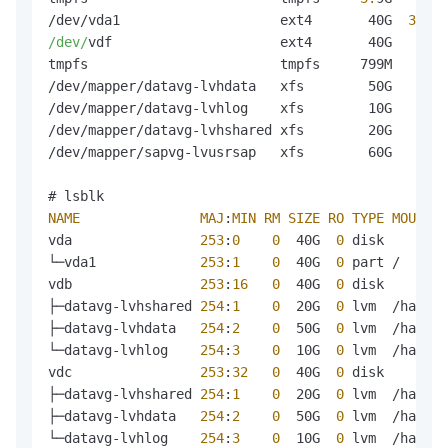
/dev/vda1                    ext4       40G  
3.
6G 
/dev/
vdf                     ext4       40G   48M 
tmpfs                        tmpfs     799M     
0
 
/dev/mapper/datavg-lvhdata   xfs        50G   33M 
/dev/mapper/datavg-lvhlog    xfs        10G   33M 
/dev/mapper/datavg-lvhshared xfs        20G   33M 
/dev/mapper/sapvg-lvusrsap   xfs        60G   33M 
NAME
MAJ
:
MIN
RM
SIZE
RO
TYPE
MOUNTPO
vda                
253
:
0
0
  40G  
0
 disk 

└─vda1             
253
:
1
0
  40G  
0
 part /

vdb                
253
:
16
0
  40G  
0
 disk 

├─datavg-lvhshared 
254
:
1
0
  20G  
0
 lvm  /hana/s
├─datavg-lvhdata   
254
:
2
0
  50G  
0
 lvm  /hana/d
└─datavg-lvhlog    
254
:
3
0
  10G  
0
 lvm  /hana/l
vdc                
253
:
32
0
  40G  
0
 disk 

├─datavg-lvhshared 
254
:
1
0
  20G  
0
 lvm  /hana/s
├─datavg-lvhdata   
254
:
2
0
  50G  
0
 lvm  /hana/d
└─datavg-lvhlog    
254
:
3
0
  10G  
0
 lvm  /hana/l