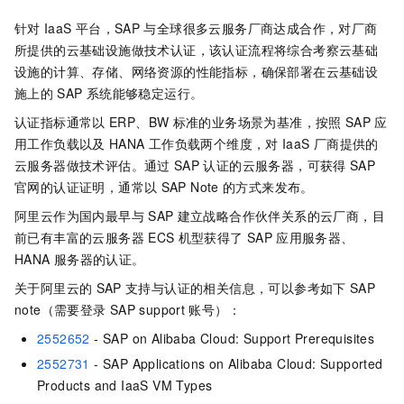
针对
IaaS
平台，SAP
与全球很多云服务厂商达成合作，对厂商
所提供的云基础设施做技术认证，该认证流程将综合考察云基础
设施的计算、存储、网络资源的性能指标，确保部署在云基础设
施上的
SAP
系统能够稳定运行。
认证指标通常以
ERP、BW
标准的业务场景为基准，按照
SAP
应
用工作负载以及
HANA
工作负载两个维度，对
IaaS
厂商提供的
云服务器做技术评估。通过
SAP
认证的云服务器，可获得
SAP
官网的认证证明，通常以
SAP Note
的方式来发布。
阿里云作为国内最早与
SAP
建立战略合作伙伴关系的云厂商，目
前已有丰富的云服务器
ECS
机型获得了
SAP
应用服务器、
HANA
服务器的认证。
关于阿里云的
SAP
支持与认证的相关信息，可以参考如下
SAP
note（需要登录
SAP support
账号）：
2552652
- SAP on Alibaba Cloud: Support Prerequisites
2552731
- SAP Applications on Alibaba Cloud: Supported
Products and IaaS VM Types