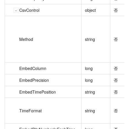
CsvControl
object
否
Method
string
否
EmbedColumn
long
否
EmbedPrecision
long
否
EmbedTimePosition
string
否
TimeFormat
string
否