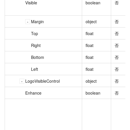
Visible
boolean
否
Margin
object
否
Top
float
否
Right
float
否
Bottom
float
否
Left
float
否
LogoVisibleControl
object
否
Enhance
boolean
否