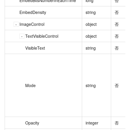
EmbedBitsNumberInEachTime
long
否
EmbedDensity
string
否
ImageControl
object
否
TextVisibleControl
object
否
VisibleText
string
否
Mode
string
否
Opacity
integer
否