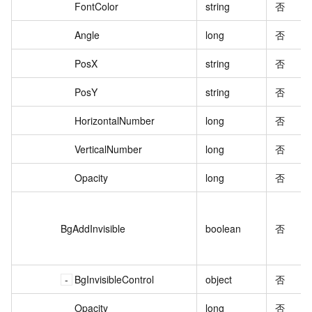
FontColor
string
否
Angle
long
否
PosX
string
否
PosY
string
否
HorizontalNumber
long
否
VerticalNumber
long
否
Opacity
long
否
BgAddInvisible
boolean
否
BgInvisibleControl
object
否
Opacity
long
否