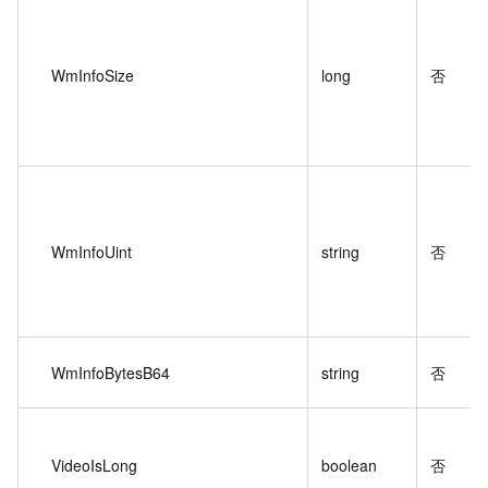
WmInfoSize
long
否
WmInfoUint
string
否
WmInfoBytesB64
string
否
VideoIsLong
boolean
否