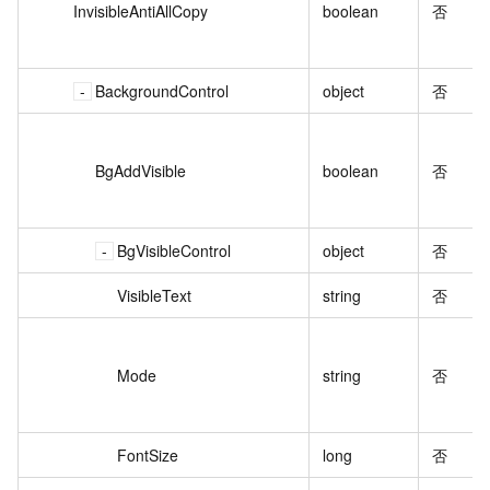
InvisibleAntiAllCopy
boolean
否
BackgroundControl
object
否
BgAddVisible
boolean
否
BgVisibleControl
object
否
VisibleText
string
否
Mode
string
否
FontSize
long
否