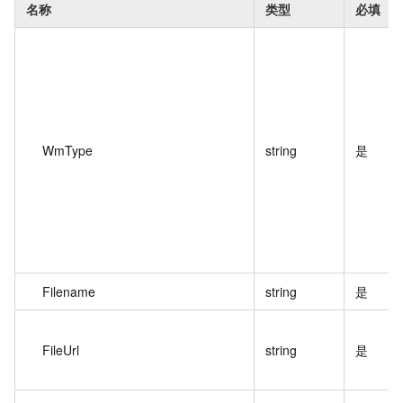
名称
类型
必填
WmType
string
是
Filename
string
是
FileUrl
string
是