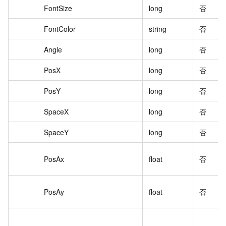
FontSize
long
否
FontColor
string
否
Angle
long
否
PosX
long
否
PosY
long
否
SpaceX
long
否
SpaceY
long
否
PosAx
float
否
PosAy
float
否