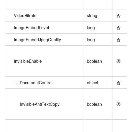
VideoBitrate
string
否
ImageEmbedLevel
long
否
ImageEmbedJpegQuality
long
否
InvisibleEnable
boolean
否
DocumentControl
object
否
InvisibleAntiTextCopy
boolean
否