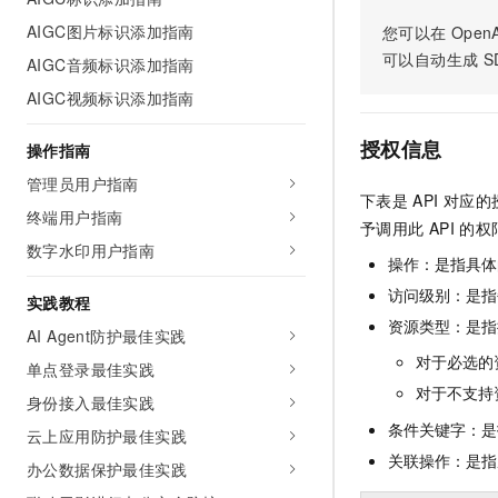
AI 产品 免费试用
网络
安全
云开发大赛
AIGC图片标识添加指南
您可以在
OpenA
Tableau 订阅
1亿+ 大模型 tokens 和 
可以自动生成
S
AIGC音频标识添加指南
可观测
入门学习赛
中间件
AI空中课堂在线直播课
140+云产品 免费试用
大模型服务
AIGC视频标识添加指南
上云与迁云
产品新客免费试用，最长1
数据库
生态解决方案
千问AI平台-Token Plan
授权信息
操作指南
企业出海
大模型ACA认证体验
大数据计算
助力企业全员 AI 认知与能
管理员用户指南
行业生态解决方案
政企业务
下表是
API
对应的
媒体服务
千问AI平台-模型体验
终端用户指南
开发者生态解决方案
予调用此
API
的权
在线体验全尺寸、多种模态
数字水印用户指南
企业服务与云通信
操作：是指具体
AI 开发和 AI 应用解决
Happy 系列大模型
访问级别：是指每
域名与网站
实践教程
资源类型：是指
AI Agent防护最佳实践
终端用户计算
对于必选的
单点登录最佳实践
Serverless
大模型解决方案
对于不支持
身份接入最佳实践
条件关键字：是
开发工具
云上应用防护最佳实践
快速部署 Dify，高效搭建 
关联操作：是指
办公数据保护最佳实践
迁移与运维管理