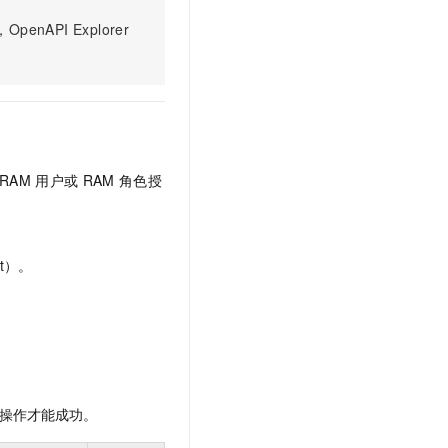
文戏情感细腻自然，动作戏激烈拳拳到肉，实现更强表演能力
支持中英文自由切换，具备更强的噪声鲁棒性
云聚AI 严选权益
SSL 证书
PI Explorer
，一键激活高效办公新体验
精选AI产品，从模型到应用全链提效
堡垒机
AI 用量加速计划
应用
防火墙
、识别商机，让客服更高效、服务更出色。
新老同享，达量后返
千问办公
主机安全
NEW
的智能体编程平台
一站式AI生产力平台
RAM
用户或
RAM
角色授
AI 应用及服务市场
伶鹊
企业级人与Agent协作平台，接入和调度多个数字员工
智能客服平台，对话机器人、对话分析、智能外呼
AI 应用
大模型服务平台百炼 - 全妙
大模型
t）。
应用创作平台
多模态内容创作工具，已接入 DeepSeek
自然语言处理
数据标注
机器学习
息提取
与 AI 智能体进行实时音视频通话
操作才能成功。
从文本、图片、视频中提取结构化的属性信息
构建支持视频理解的 AI 音视频实时通话应用