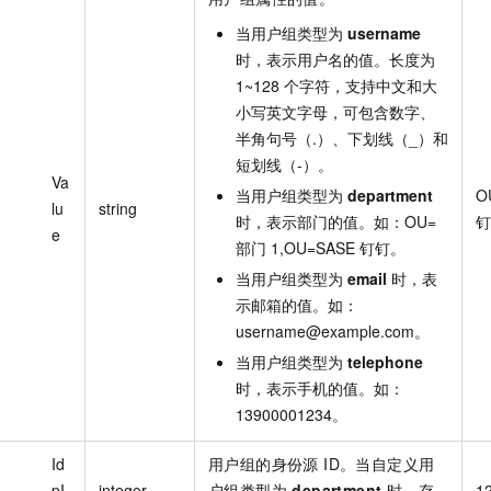
当用户组类型为
username
时，表示用户名的值。长度为
1~128 个字符，支持中文和大
小写英文字母，可包含数字、
半角句号（.）、下划线（_）和
短划线（-）。
Va
当用户组类型为
department
O
lu
string
时，表示部门的值。如：OU=
钉
e
部门 1,OU=SASE 钉钉。
当用户组类型为
email
时，表
示邮箱的值。如：
username@example.com。
当用户组类型为
telephone
时，表示手机的值。如：
13900001234。
Id
用户组的身份源 ID。当自定义用
pI
integer
户组类型为
department
时，存
1