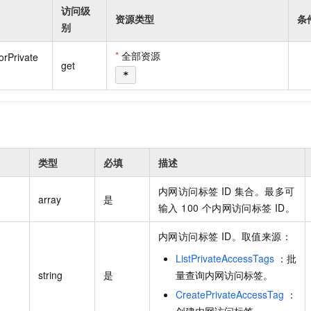
一个 AI 助手
即刻拥有 DeepSeek-R1 满血版
超强辅助，Bol
访问级
资源类型
条
在企业官网、通讯软件中为客户提供 AI 客服
多种方案随心选，轻松解锁专属 DeepSeek
别
*
全部资源
orPrivate
get
*
类型
必填
描述
内网访问标签 ID 集合。最多可
array
是
输入 100 个内网访问标签 ID。
内网访问标签 ID。取值来源：
ListPrivateAccessTags
：批
string
是
量查询内网访问标签。
CreatePrivateAccessTag
：