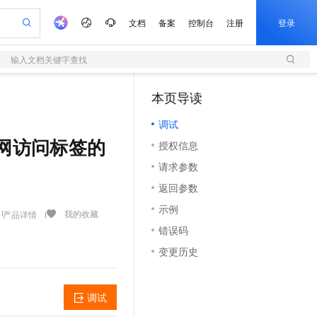
文档
备案
控制台
注册
登录
输入文档关键字查找
验
作计划
器
AI 活动
专业服务
服务伙伴合作计划
开发者社区
加入我们
服务平台百炼
阿里云 OPC 创新助力计划
本页导读
（1）
一站式生成采购清单，支持单品或批量购买
S
io：打造专属 AI 语音助手
S产品伙伴计划（繁花）
峰会
造的大模型服务与应用开发平台
轻量应用服务器
一句话生成原生可编辑精美 PPT 文稿
AI 生产力先锋
Al MaaS 服务伙伴赋能合作
域名
博文
Careers
至高可申请百万元
调试
性可伸缩的云计算服务
开启高性价比 AI 编程新体验
Qwen-Audio-3.0-Realtime 端到端实时语音角色扮演
输入一句话想法, 轻松生成专业的 PPT
先锋实践拓展 AI 生产力的边界
快速构建应用程序和网站，即刻迈出上云第一步
Token 补贴，五大权
计划
海大会
伙伴信用分合作计划
商标
问答
社会招聘
量查询内网访问标签的
授权信息
益加速 OPC 成功
S
eek-V4-Pro
数字证书管理服务（原SSL证书）
一键部署幻兽帕鲁游戏服务器
飞天发布时刻
HOT
划
备案
电子书
校园招聘
请求参数
pSeek-V4-Pro
视频创作，一键激活电商全链路生产力
全托管，含MySQL、PostgreSQL、SQL Server、MariaDB多引擎
实现全站HTTPS，呈现可信的WEB访问
一键购买专属联机服务器，轻松开启游戏
所见，即是所愿
更多支持
划
公司注册
镜像站
返回参数
视频生成
语音识别与合成
专属 QwenPaw
短信服务
漫剧工坊：一站式动画创作平台
AI 实训营
HOT
合作伙伴培训与认证
示例
划
上云迁移
的智能体编程平台
站生成，高效打造优质广告素材
从聊天伙伴进化为能主动干活的本地数字员工
快速生产连贯的高质量长漫剧
从基础到进阶，Agent 创客手把手教你
国内短信简单易用，安全可靠，秒级触达，全球覆盖200+国家和地区。
我的收藏
产品详情
e-1.1-T2V
Qwen3-TTS-Flash
lScope
我要反馈
查询合作伙伴
错误码
畅细腻的高质量视频
离线语音合成大模型，多语言方言自适应，低延迟高稳定
n Alibaba Cloud ISV 合作
代维服务
olarDB
建企业门户网站
大数据开发治理平台 DataWorks
10 分钟搭建微信、支付宝小程序
变更历史
创新加速
ope
登录合作伙伴管理后台
我要建议
站，无忧落地极速上线
以可视化方式快速构建移动和 PC 门户网站
100%兼容MySQL、PostgreSQL，兼容Oracle，支持集中和分布式
高效部署网站，快速应用到小程序
Data Agent 驱动的一站式 Data+AI 开发治理平台
e-1.1-I2V
Cosyvoice-V3-Flash
安全
畅自然，细节丰富
高表现力语音合成大模型，语音克隆听感自然
我要投诉
上云场景组合购
伴
调试
边界网络安全防护产品
漫剧创作，剧本、分镜、视频高效生成
覆盖90%+业务场景，专享组合折扣价
2V
VPN
Fun-ASR