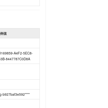
例值
D169859-A4F2-5EC8-
53B-8447787C0D8A