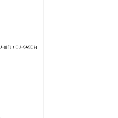
U=部门
1,OU=SASE
钉
2