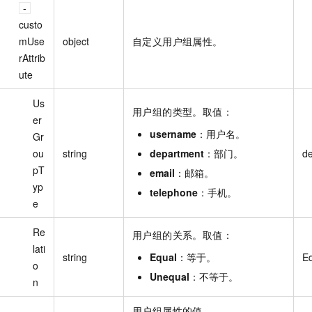
custo
mUse
object
自定义用户组属性。
rAttrib
ute
Us
用户组的类型。取值：
er
username
：用户名。
Gr
ou
string
department
：部门。
pT
email
：邮箱。
yp
telephone
：手机。
e
Re
用户组的关系。取值：
lati
string
Equal
：等于。
E
o
Unequal
：不等于。
n
用户组属性的值。