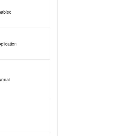
nabled
plication
ormal