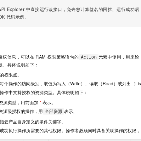
服务生态伙伴
视觉 Coding、空间感知、多模态思考等全面升级
1M上下文，专为长程任务能力而生
云工开物
企业应用
Night Plan 支持 Qwen 3.8-Max
AI 办公
NEW
PI Explorer
中直接运行该接口，免去您计算签名的困扰。运行成功后，OpenA
Red Hat
30+ 款产品免费体验
夜间 5 折，Qwen/Meoo/TokenPlan 客户专享
AI智能应用
科研合作
DK
代码示例。
ERP
堂（旗舰版）
SUSE
智能客服
AI 应用构建
大模型原生
CRM
2个月
自动承接线索
建站小程序
Qoder
大模型服务平台百炼-应用模版
OA 办公系统
HOT
NEW
面向真实软件
个人版上线、团队版降价；千问3.8-Max首发发尝鲜
丰富多元化的应用模版和解决方案
力提升
财税管理
模板建站
授权信息，可以在
RAM
权限策略语句的
元素中使用，用来给
Action
万有无界
大模型服务平台百炼-智能体
400电话
定制建站
限。具体说明如下：
的模型效果
灵活可视化地构建企业级 Agent
的权限点。
方案
广告营销
模板小程序
秒悟
人工智能平台 PAI
个操作的访问级别，取值为写入（Write）、读取（Read）或列出（Lis
定制小程序
云端极速 AI 
新一代 AI 视频生成模型，深度适配广告营销等场景
AI Native 的算法工程平台，一站式完成建模、训练、推理服务部署
操作中支持授权的资源类型。具体说明如下：
APP 开发
资源类型，用前面加
*
表示。
建站系统
资源级授权的操作，用
表示。
全部资源
指云产品自身定义的条件关键字。
AI 应用
10分钟微调：让0.6B模型媲美235B模型
多模态数据信
成功执行操作所需要的其他权限。操作者必须同时具备关联操作的权限，
依托云原生高可用架构,实现Dify私有化部署
用1%尺寸在特定领域达到大模型90%以上效果