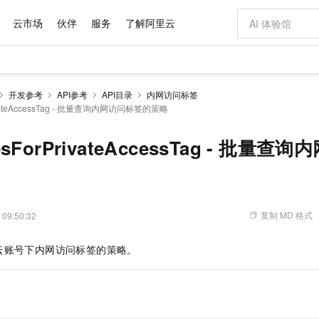
云市场
伙伴
服务
了解阿里云
AI 特惠
数据与 API
成为产品伙伴
企业增值服务
最佳实践
价格计算器
AI 场景体
基础软件
产品伙伴合
阿里云认证
市场活动
配置报价
大模型
开发参考
API参考
API目录
内网访问标签
自助选配和估算价格
PrivateAccessTag - 批量查询内网访问标签的策略
新方式
域名与网站
睿译宝，AI翻译排版一步到位
智启 AI 普惠权益
产品生态集成认证中心
企业支持计划
云上春晚
千问官方 MaaS 平台，为开发者和 Agent 而生，新用户赠送 1 亿 + tokens 额度
云服务器 EC
Qwen Aud
AI Coding
阿里云Maa
2026 阿里云
为企业打
数据集
Windows
大模型认证
模型
NEW
NEW
交付可用成果
值低价云产品抢先购
提供智能易用的域名与建站服务
上传文档即自动完成翻译和格式还原
至高享 1亿+免费 tokens，加速 Al 应用落地
安全可靠、弹
智能编程，一键
产品生态伙伴
专家技术服务
云上奥运之旅
弹性计算合作
阿里云中企出
手机三要素
宝塔 Linux
全部认证
icesForPrivateAccessTag - 批
价格优势
有专属领域专家
对象存储 OSS
GLM-5.2：长任务时代开源旗舰模型
阿里云 OPC 创新助力计划
云数据库 RD
即刻拥有 DeepS
AI 电商营销
产品生态伙伴工作台
企业增值服务台
云栖战略参考
云存储合作计
云栖大会
身份实名认证
CentOS
训练营
推动算力普惠，释放技术红利
的大模型服务
最高返9万
多领域专家智能体,一键组建 AI 虚拟交付团队
至高百万元 Token 补贴，加速一人公司成长
稳定、安全、高性价比、高性能的云存储服务
真正可用的 1M 上下文,一次完成代码全链路开发
轻松解锁专属 Dee
从图文生成到
云上的中国
数据库合作计
活动全景
短信
Docker
图片和
站式影视创作平台
人工智能平台 PAI
Hermes Agent，打造自进化智能体
Token Plan 模型订阅计划
Qoder
5 分钟轻松部署
AI 广告创作
企业成长
大模型
NEW
信息公告
看见新力量
云网络合作计
OCR 文字识别
JAVA
级电脑
证享300元代金券
可视化编排打通从文字构思到成片全链路闭环
一站式AI开发、训练和推理服务
自主进化，持久记忆，越用越聪明
Qwen3.8-Max 首发尝鲜，限时加量 10 倍，夜间低至2折
面向真实软件
图文、视频一
复制 MD 格式
 09:50:32
Kimi-K3
HappyHors
NEW
魔搭 Mode
loud
服务实践
官网公告
Kimi 最新旗舰模型，长程编程与推理利器
让文字生成流
金融模力时刻
Salesforce O
版
发票查验
全能环境
Qoder CN
Claude Code + GStack 打造工程团队
千问办公，限时限量积分加倍
云原生数据库 P
低代码高效构
AI 建站
NEW
作计划
云账号下内网访问标签的策略。
计划
创新中心
魔搭 ModelSc
健康状态
让AI从“聊天伙伴”进化为能干活的“数字员工”
覆盖公网/内网、递归/权威、移动APP等全场景解析服务
安装技能 GStack，拥有专属 AI 工程团队
你的AI工作搭子，覆盖日常办公高频场景
基于千问大模型等，支持代码智能生成、研发智能问答
0 代码专业建
客户案例
天气预报查询
操作系统
Deepseek-v4-pro
HappyHors
态合作计划
态智能体模型
旗舰 MoE 大模型，百万上下文与顶尖推理能力
图生视频，流
Compute
同享
容器服务 Kubernetes 版 ACK
万小智 AI 建站低至 15元/月
云防火墙
AI 短剧/漫剧
快递物流查询
WordPress
成为服务伙
高校合作
式云数据仓库
点，立即开启云上创新
提供一站式管理容器应用的 K8s 服务
送.CN域名，送备案服务码
云原生的云上
AI助力短剧
GLM-5.2
Wan2.7-T
Ubuntu