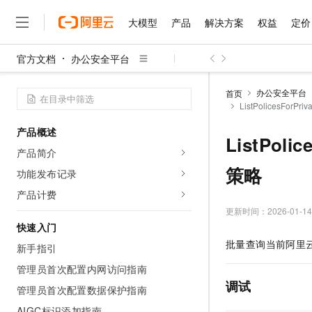
大模型
产品
解决方案
权益
定价
官方文档
办公安全平台
大模型
产品
解决方案
权益
定价
云市场
伙伴
服务
了解阿里云
精选产品
精选解决方案
普惠上云
产品定价
精选商城
成为销售伙伴
售前咨询
为什么选择阿里云
千问AI平台
办公安全平台
首页
了解云产品的定价详情
ListPolicesFor
大模型服务平台百炼
千问办公，解锁你的工作
普惠上云 官方力荐
分销伙伴
在线服务
网站建设
什么是云计算
大
大模型服务与应用平台
企业级Agent产品，直接
云服务器38元/年起，超
产品概述
咨询伙伴
多端小程序
技术领先
ListPol
云上成本管理
售后服务
千问大模型
Agency Agents：拥
官方推荐返现计划
大模型
产品简介
大模型
精选产品
精选解决方案
Salesforce 国际版订阅
稳定可靠
管理和优化成本
多元化、高性能、安全可靠
推荐新用户得奖励，单订单
策略
销售伙伴合作计划
功能发布记录
自助服务
友盟天域
安全合规
人工智能与机器学习
AI
文本生成
无影云电脑
HappyHorse 打造一
云工开物
产品计费
无影生态合作计划
在线服务
观测云
分析师报告
随时随地安全接入的云上超
高校专属算力普惠，学生认
更新时间：
2026-01-14
计算
互联网应用开发
Qwen3.8-Max
HOT
Salesforce On Alibaba C
工单服务
快速入门
智能体时代全能旗舰模型
Tuya 物联网平台阿里云
研究报告与白皮书
云解析DNS
快速拥有专属 OpenClaw
Consulting Partner 合
大数据
容器
批量查询当前阿里
新手指引
免费试用
短信专区
蓝凌 OA
Qwen3.7-Plus
AI 大模型销售与服务生
管理员首次配置内网访问指南
现代化应用
存储
天池大赛
能看、能想、能动手的多模
云原生大数据计算服务 Max
解决方案免费试用 新老
电子合同
调试
管理员首次配置数据保护指南
面向分析的企业级SaaS模
最高领取价值200元试用
安全
网络与CDN
AI 算法大赛
Qwen3-VL-Plus
畅捷通
AIGC标识添加指南