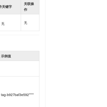
t.diy 一步搞定创意建站
构建大模型应用的安全防护体系
关联操
件关键字
通过自然语言交互简化开发流程,全栈开发支持
通过阿里云安全产品对 AI 应用进行安全防护
作
无
无
示例值
tag-b927baf3e592****