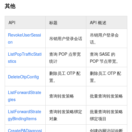
其他
API
标题
API
概述
RevokeUserSessi
吊销用户登录会
吊销用户登录会话
on
话。
ListPopTrafficStati
查询
POP
点带宽
查询
SASE
的
stics
统计
POP
节点带宽。
删除员工
OTP
配
删除员工
OTP
配
DeleteOtpConfig
置。
置。
ListForwardStrate
查询转发策略
批量查询转发策略
gies
ListForwardStrate
查询转发策略绑定
批量查询转发策略
gyBindingItems
对象
绑定项目
CreatePADiagnosi
创建内网访问诊断