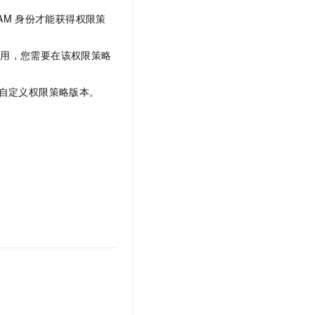
文戏情感细腻自然，动作戏激烈拳拳到肉，实现更强表演能力
支持中英文自由切换，具备更强的噪声鲁棒性
云聚AI 严选权益
SSL 证书
AM
身份才能获得权限策
，一键激活高效办公新体验
精选AI产品，从模型到应用全链提效
堡垒机
AI 用量加速计划
引用，您需要在该权限策略
应用
防火墙
、识别商机，让客服更高效、服务更出色。
新老同享，达量后返
千问办公
主机安全
自定义权限策略版本。
NEW
的智能体编程平台
一站式AI生产力平台
AI 应用及服务市场
伶鹊
企业级人与Agent协作平台，接入和调度多个数字员工
智能客服平台，对话机器人、对话分析、智能外呼
AI 应用
大模型服务平台百炼 - 全妙
大模型
应用创作平台
多模态内容创作工具，已接入 DeepSeek
自然语言处理
数据标注
机器学习
息提取
与 AI 智能体进行实时音视频通话
从文本、图片、视频中提取结构化的属性信息
构建支持视频理解的 AI 音视频实时通话应用