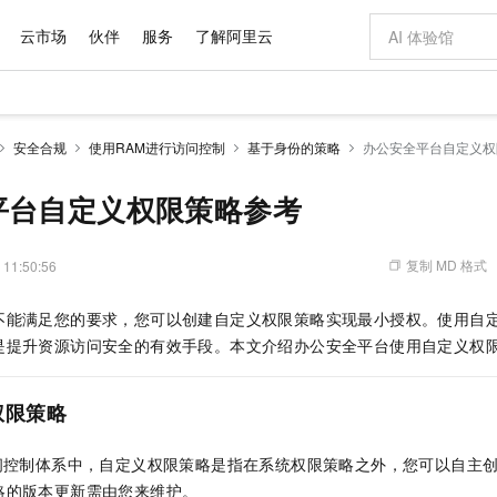
云市场
伙伴
服务
了解阿里云
AI 特惠
数据与 API
成为产品伙伴
企业增值服务
最佳实践
价格计算器
AI 场景体
基础软件
产品伙伴合
阿里云认证
市场活动
配置报价
大模型
安全合规
使用RAM进行访问控制
基于身份的策略
办公安全平台自定义权
自助选配和估算价格
新方式
域名与网站
睿译宝，AI翻译排版一步到位
智启 AI 普惠权益
产品生态集成认证中心
企业支持计划
云上春晚
千问官方 MaaS 平台，为开发者和 Agent 而生，新用户赠送 1 亿 + tokens 额度
云服务器 EC
Qwen Aud
AI Coding
阿里云Maa
2026 阿里云
为企业打
数据集
Windows
大模型认证
模型
NEW
NEW
交付可用成果
值低价云产品抢先购
提供智能易用的域名与建站服务
上传文档即自动完成翻译和格式还原
至高享 1亿+免费 tokens，加速 Al 应用落地
安全可靠、弹
智能编程，一键
平台自定义权限策略参考
产品生态伙伴
专家技术服务
云上奥运之旅
弹性计算合作
阿里云中企出
手机三要素
宝塔 Linux
全部认证
价格优势
有专属领域专家
对象存储 OSS
GLM-5.2：长任务时代开源旗舰模型
阿里云 OPC 创新助力计划
云数据库 RD
即刻拥有 DeepS
AI 电商营销
产品生态伙伴工作台
企业增值服务台
云栖战略参考
云存储合作计
云栖大会
身份实名认证
CentOS
训练营
推动算力普惠，释放技术红利
的大模型服务
最高返9万
多领域专家智能体,一键组建 AI 虚拟交付团队
至高百万元 Token 补贴，加速一人公司成长
稳定、安全、高性价比、高性能的云存储服务
真正可用的 1M 上下文,一次完成代码全链路开发
轻松解锁专属 Dee
从图文生成到
复制 MD 格式
 11:50:56
云上的中国
数据库合作计
活动全景
短信
Docker
图片和
站式影视创作平台
人工智能平台 PAI
Hermes Agent，打造自进化智能体
Token Plan 模型订阅计划
Qoder
5 分钟轻松部署
AI 广告创作
企业成长
大模型
NEW
信息公告
不能满足您的要求，您可以创建自定义权限策略实现最小授权。使用自
看见新力量
云网络合作计
OCR 文字识别
JAVA
级电脑
证享300元代金券
可视化编排打通从文字构思到成片全链路闭环
一站式AI开发、训练和推理服务
自主进化，持久记忆，越用越聪明
Qwen3.8-Max 首发尝鲜，限时加量 10 倍，夜间低至2折
面向真实软件
图文、视频一
Kimi-K3
HappyHors
是提升资源访问安全的有效手段。本文介绍办公安全平台使用自定义权
NEW
魔搭 Mode
loud
服务实践
官网公告
Kimi 最新旗舰模型，长程编程与推理利器
让文字生成流
金融模力时刻
Salesforce O
版
发票查验
全能环境
Qoder CN
Claude Code + GStack 打造工程团队
千问办公，限时限量积分加倍
云原生数据库 P
低代码高效构
AI 建站
NEW
作计划
计划
创新中心
魔搭 ModelSc
健康状态
让AI从“聊天伙伴”进化为能干活的“数字员工”
覆盖公网/内网、递归/权威、移动APP等全场景解析服务
安装技能 GStack，拥有专属 AI 工程团队
你的AI工作搭子，覆盖日常办公高频场景
基于千问大模型等，支持代码智能生成、研发智能问答
0 代码专业建
权限策略
客户案例
天气预报查询
操作系统
Deepseek-v4-pro
HappyHors
态合作计划
态智能体模型
旗舰 MoE 大模型，百万上下文与顶尖推理能力
图生视频，流
Compute
同享
容器服务 Kubernetes 版 ACK
万小智 AI 建站低至 15元/月
云防火墙
AI 短剧/漫剧
快递物流查询
WordPress
成为服务伙
高校合作
问控制体系中，自定义权限策略是指在系统权限策略之外，您可以自主
式云数据仓库
点，立即开启云上创新
提供一站式管理容器应用的 K8s 服务
送.CN域名，送备案服务码
云原生的云上
AI助力短剧
GLM-5.2
Wan2.7-T
略的版本更新需由您来维护。
Ubuntu