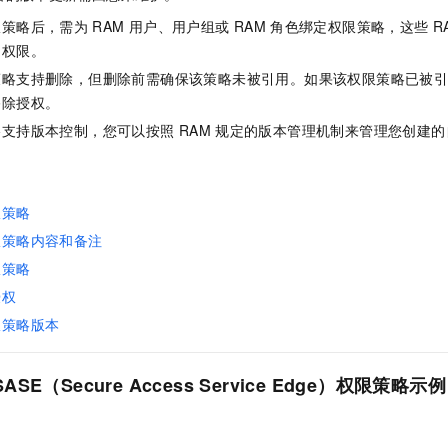
服务生态伙伴
视觉 Coding、空间感知、多模态思考等全面升级
1M上下文，专为长程任务能力而生
云工开物
企业应用
Night Plan 支持 Qwen 3.8-Max
AI 办公
NEW
限策略后，需为
RAM
用户、用户组或
RAM
角色绑定权限策略，这些
R
Red Hat
30+ 款产品免费体验
夜间 5 折，Qwen/Meoo/TokenPlan 客户专享
AI智能应用
科研合作
问权限。
ERP
堂（旗舰版）
SUSE
智能客服
策略支持删除，但删除前需确保该策略未被引用。如果该权限策略已被
AI 应用构建
大模型原生
CRM
2个月
自动承接线索
移除授权。
建站小程序
Qoder
大模型服务平台百炼-应用模版
OA 办公系统
略支持版本控制，您可以按照
RAM
规定的版本管理机制来管理您创建的
HOT
NEW
面向真实软件
个人版上线、团队版降价；千问3.8-Max首发发尝鲜
丰富多元化的应用模版和解决方案
力提升
财税管理
模板建站
万有无界
大模型服务平台百炼-智能体
400电话
定制建站
限策略
的模型效果
灵活可视化地构建企业级 Agent
方案
广告营销
模板小程序
限策略内容和备注
秒悟
人工智能平台 PAI
限策略
定制小程序
云端极速 AI 
新一代 AI 视频生成模型，深度适配广告营销等场景
AI Native 的算法工程平台，一站式完成建模、训练、推理服务部署
授权
APP 开发
限策略版本
建站系统
SASE（Secure Access Service Edge）
权限策略示例
AI 应用
10分钟微调：让0.6B模型媲美235B模型
多模态数据信
依托云原生高可用架构,实现Dify私有化部署
用1%尺寸在特定领域达到大模型90%以上效果