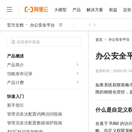
大模型
产品
解决方案
权益
定价
官方文档
办公安全平台
大模型
产品
解决方案
权益
定价
云市场
伙伴
服务
了解阿里云
精选产品
精选解决方案
普惠上云
产品定价
精选商城
成为销售伙伴
售前咨询
为什么选择阿里云
千问AI平台
办公安全平台
首页
了解云产品的定价详情
大模型服务平台百炼
千问办公，解锁你的工作
普惠上云 官方力荐
分销伙伴
在线服务
网站建设
什么是云计算
大
大模型服务与应用平台
企业级Agent产品，直接
云服务器38元/年起，超
办公安全
产品概述
咨询伙伴
多端小程序
技术领先
云上成本管理
售后服务
千问大模型
Agency Agents：拥
官方推荐返现计划
大模型
产品简介
大模型
精选产品
精选解决方案
Salesforce 国际版订阅
稳定可靠
管理和优化成本
多元化、高性能、安全可靠
推荐新用户得奖励，单订单
更新时间：
2026-05-14
销售伙伴合作计划
功能发布记录
自助服务
友盟天域
安全合规
人工智能与机器学习
AI
文本生成
无影云电脑
HappyHorse 打造一
云工开物
产品计费
如果系统权限策略
无影生态合作计划
在线服务
观测云
分析师报告
随时随地安全接入的云上超
高校专属算力普惠，学生认
计算
互联网应用开发
Qwen3.8-Max
限的精细化管控，
HOT
Salesforce On Alibaba C
工单服务
快速入门
智能体时代全能旗舰模型
Tuya 物联网平台阿里云
研究报告与白皮书
云解析DNS
快速拥有专属 OpenClaw
Consulting Partner 合
大数据
容器
新手指引
免费试用
短信专区
什么是自定义
蓝凌 OA
Qwen3.7-Plus
AI 大模型销售与服务生
管理员首次配置内网访问指南
现代化应用
存储
天池大赛
能看、能想、能动手的多模
云原生大数据计算服务 Max
解决方案免费试用 新老
电子合同
管理员首次配置数据保护指南
在基于
RAM
的访
面向分析的企业级SaaS模
最高领取价值200元试用
安全
网络与CDN
AI 算法大赛
Qwen3-VL-Plus
略。自定义权限策
畅捷通
AIGC标识添加指南