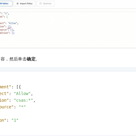
内容，然后单击
确定
。
ment"
:
[
{
ect"
:
"Allow"
,
ion"
:
"csas:*"
,
ource"
:
"*"
on"
:
"1"