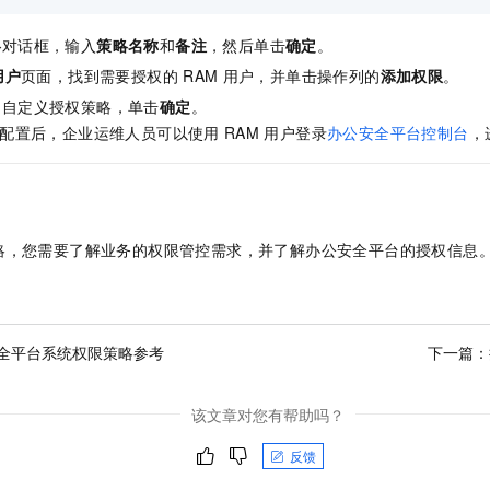
略
对话框，输入
策略名称
和
备注
，然后单击
确定
。
用户
页面，找到需要授权的
RAM
用户，并单击操作列的
添加权限
。
的自定义授权策略，单击
确定
。
配置后，企业运维人员可以使用
RAM
用户登录
办公安全平台控制台
，
略，您需要了解业务的权限管控需求，并了解办公安全平台的授权信息
全平台系统权限策略参考
下一篇：
该文章对您有帮助吗？
反馈