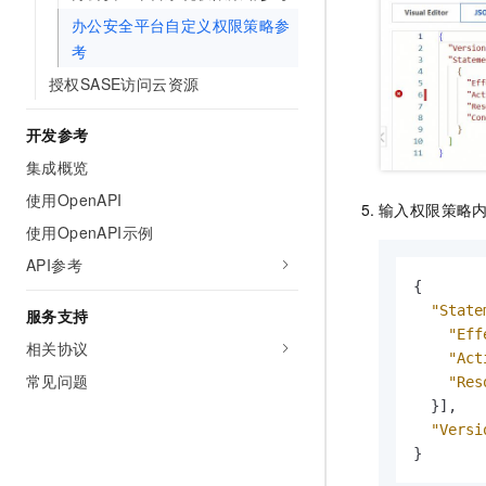
办公安全平台自定义权限策略参
考
授权SASE访问云资源
开发参考
集成概览
使用OpenAPI
输入权限策略
使用OpenAPI示例
API参考
{
"State
服务支持
"Eff
相关协议
"Act
常见问题
"Res
}
]
,
"Versi
}