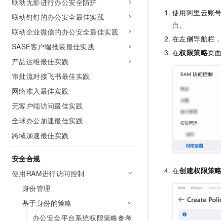
联动无影进行办公安全防护
10 分钟在聊天系统中增加
专有云
使用阿里云账
联动钉钉的办公安全最佳实践
台
。
联动企业微信的办公安全最佳实践
在左侧导航栏
SASE客户端推装最佳实践
在
权限策略
页
产品运维最佳实践
审批流对接飞书最佳实践
网络准入最佳实践
无客户端访问最佳实践
全球办公加速最佳实践
跨域加速最佳实践
安全合规
在
创建权限策
使用RAM进行访问控制
身份管理
基于身份的策略
办公安全平台系统权限策略参考