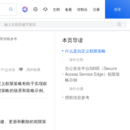
文档
备案
控制台
注册
登录
输入文档关键字查找
验
作计划
器
AI 活动
专业服务
服务伙伴合作计划
开发者社区
加入我们
服务平台百炼
阿里云 OPC 创新助力计划
限策略参考
本页导读
（1）
一站式生成采购清单，支持单品或批量购买
S
io：打造专属 AI 语音助手
S产品伙伴计划（繁花）
峰会
造的大模型服务与应用开发平台
轻量应用服务器
一句话生成原生可编辑精美 PPT 文稿
AI 生产力先锋
Al MaaS 服务伙伴赋能合作
域名
博文
Careers
至高可申请百万元
什么是自定义权限策略
性可伸缩的云计算服务
开启高性价比 AI 编程新体验
Qwen-Audio-3.0-Realtime 端到端实时语音角色扮演
输入一句话想法, 轻松生成专业的 PPT
先锋实践拓展 AI 生产力的边界
快速构建应用程序和网站，即刻迈出上云第一步
Token 补贴，五大权
计划
海大会
伙伴信用分合作计划
商标
问答
社会招聘
操作文档
益加速 OPC 成功
S
eek-V4-Pro
数字证书管理服务（原SSL证书）
一键部署幻兽帕鲁游戏服务器
飞天发布时刻
HOT
划
备案
电子书
校园招聘
办公安全平台SASE（Secure
pSeek-V4-Pro
视频创作，一键激活电商全链路生产力
全托管，含MySQL、PostgreSQL、SQL Server、MariaDB多引擎
实现全站HTTPS，呈现可信的WEB访问
一键购买专属联机服务器，轻松开启游戏
所见，即是所愿
我的收藏
产品详情
更多支持
Access Service Edge）权限策
划
公司注册
镜像站
视频生成
语音识别与合成
略示例
专属 QwenPaw
短信服务
漫剧工坊：一站式动画创作平台
AI 实训营
HOT
定义权限策略有助于实现权
合作伙伴培训与认证
划
上云迁移
的智能体编程平台
站生成，高效打造优质广告素材
从聊天伙伴进化为能主动干活的本地数字员工
快速生产连贯的高质量长漫剧
从基础到进阶，Agent 创客手把手教你
国内短信简单易用，安全可靠，秒级触达，全球覆盖200+国家和地区。
操作步骤
e-1.1-T2V
Qwen3-TTS-Flash
限策略的场景和策略示例。
lScope
我要反馈
查询合作伙伴
畅细腻的高质量视频
离线语音合成大模型，多语言方言自适应，低延迟高稳定
n Alibaba Cloud ISV 合作
代维服务
授权信息参考
olarDB
建企业门户网站
大数据开发治理平台 DataWorks
10 分钟搭建微信、支付宝小程序
创新加速
ope
登录合作伙伴管理后台
我要建议
站，无忧落地极速上线
以可视化方式快速构建移动和 PC 门户网站
100%兼容MySQL、PostgreSQL，兼容Oracle，支持集中和分布式
高效部署网站，快速应用到小程序
Data Agent 驱动的一站式 Data+AI 开发治理平台
e-1.1-I2V
Cosyvoice-V3-Flash
安全
畅自然，细节丰富
高表现力语音合成大模型，语音克隆听感自然
我要投诉
上云场景组合购
伴
创建、更新和删除的权限策
边界网络安全防护产品
漫剧创作，剧本、分镜、视频高效生成
覆盖90%+业务场景，专享组合折扣价
2V
VPN
Fun-ASR