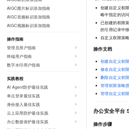
AI 产品 免费试用
网络
安全
云开发大赛
创建自定义权
AIGC图片标识添加指南
Tableau 订阅
1亿+ 大模型 tokens 和 
略中指定的访
AIGC音频标识添加指南
可观测
入门学习赛
中间件
AI空中课堂在线直播课
140+云产品 免费试用
已创建的权限
大模型服务
AIGC视频标识添加指南
上云与迁云
产品新客免费试用，最长1
的引用记录中
数据库
生态解决方案
千问AI平台-Token Plan
自定义权限策
操作指南
企业出海
大模型ACA认证体验
大数据计算
助力企业全员 AI 认知与能
管理员用户指南
行业生态解决方案
操作文档
政企业务
媒体服务
千问AI平台-模型体验
终端用户指南
开发者生态解决方案
创建自定义权
在线体验全尺寸、多种模态
数字水印用户指南
企业服务与云通信
AI 开发和 AI 应用解决
修改自定义权
Happy 系列大模型
域名与网站
删除自定义权
实践教程
管理权限策略
AI Agent防护最佳实践
终端用户计算
管理自定义权
单点登录最佳实践
Serverless
大模型解决方案
身份接入最佳实践
办公安全平台
开发工具
云上应用防护最佳实践
快速部署 Dify，高效搭建 
办公数据保护最佳实践
迁移与运维管理
操作步骤