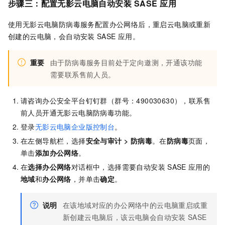
步骤三：配置无影云电脑自动安装
SASE
应用
使用无影云电脑防病毒服务配置办公网络后，重启云电脑或重新
创建的云电脑，会自动安装
SASE
应用。
重要
由于防病毒服务目前处于定向邀测，开通该功能
需要联系售前人员。
请咨询
办公安全平台
钉钉群（群号：490030630），联系售
前人员开通无影云电脑防病毒功能。
登录
无影云电脑企业版控制台
。
在左侧导航栏，选择
安全与审计
>
防病毒
。在
防病毒
页面，
单击
添加办公网络
。
在
选择办公网络
对话框中，选择需要自动安装
SASE
应用的
地域
和
办公网络
，并单击
确定
。
说明
在该地域对应的办公网络中的云电脑重启或重
新创建云电脑后，该云电脑会自动安装
SASE