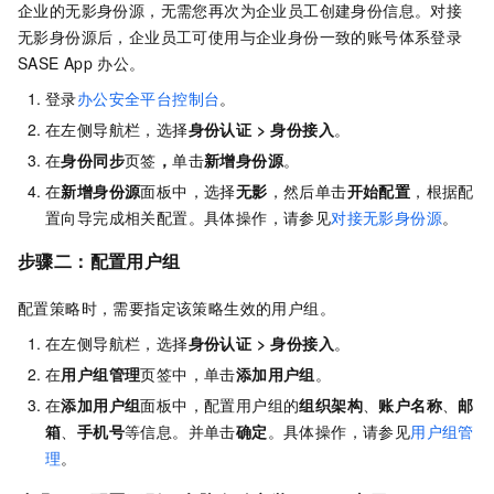
企业的无影身份源，无需您再次为企业员工创建身份信息。对接
无影身份源后，企业员工可使用与企业身份一致的账号体系登录
SASE
App
办公。
登录
办公安全平台控制台
。
在左侧导航栏，选择
身份认证
>
身份接入
。
在
身份同步
页签
，
单击
新增身份源
。
在
新增身份源
面板中，选择
无影
，然后单击
开始配置
，根据配
置向导完成相关配置。具体操作，请参见
对接无影身份源
。
步骤二：配置用户组
配置策略时，需要指定该策略生效的用户组。
在左侧导航栏，选择
身份认证
>
身份接入
。
在
用户组管理
页签中，单击
添加用户组
。
在
添加用户组
面板中，配置用户组的
组织架构
、
账户名称
、
邮
箱
、
手机号
等信息。并单击
确定
。具体操作，请参见
用户组管
理
。