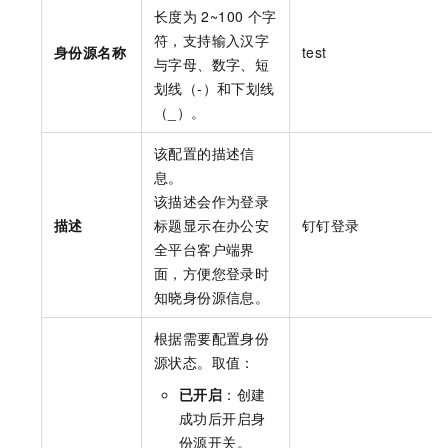
长度为
2~100
个字
符，支持输入汉字
身份源名称
test
与字母、数字、短
划线（-）和下划线
（_）。
该配置的描述信
息。
该描述会作为登录
描述
标题显示在
办公安
钉钉登录
全平台
客户端界
面，方便您登录时
知晓身份源信息。
根据需要配置身份
源状态。取值：
已开启
：创建
成功后开启身
份源开关。