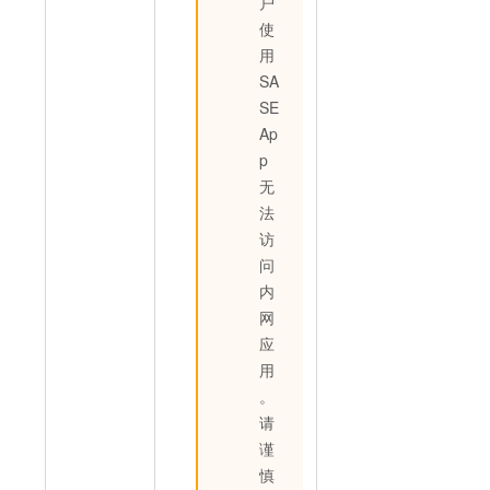
户
使
用
SA
SE
Ap
p
无
法
访
问
内
网
应
用
。
请
谨
慎