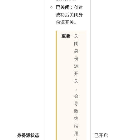
已关闭
：创建
成功后关闭身
份源开关。
重要
关
闭
身
份
源
开
关
，
会
导
致
终
端
用
身份源状态
已开启