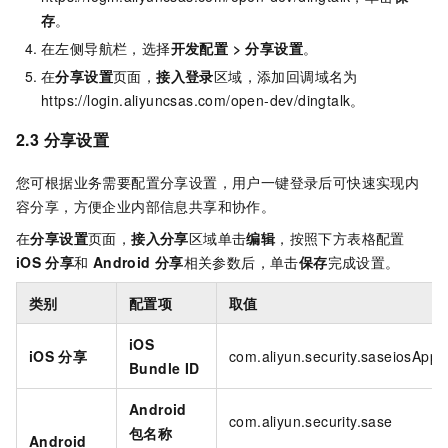
存
。
在左侧导航栏，选择
开发配置 > 分享设置
。
在
分享设置
页面，
接入登录
区域，添加回调域名为
https://login.aliyuncsas.com/open-dev/dingtalk。
2.3 分享设置
您可根据业务需要配置分享设置，用户一键登录后可快速实现内
容分享，方便企业内部信息共享和协作。
在
分享设置
页面，
接入分享
区域单击
编辑
，按照下方表格配置
iOS
分享
和
Android
分享
相关参数后，单击
保存
完成设置。
类别
配置项
取值
iOS
iOS
分享
com.aliyun.security.saseiosApp
Bundle ID
Android
com.aliyun.security.sase
包名称
Android