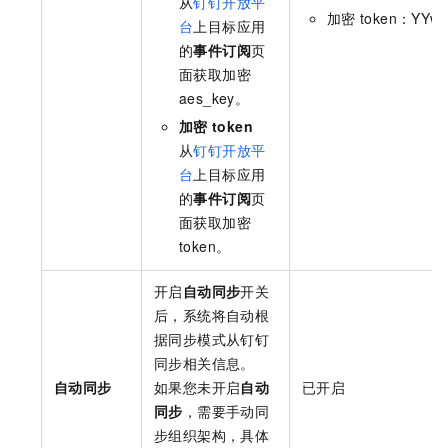
从
钉钉开放平
加密
token：YYwR
台
上目标应用
的
事件订阅
页
面获取加密
aes_key。
加密
token
从
钉钉开放平
台
上目标应用
的
事件订阅
页
面获取加密
token。
开启
自动同步
开关
后，系统将自动根
据同步模式从钉钉
同步相关信息。
自动同步
如果您未开启
自动
已开启
同步
，需要手动同
步组织架构，具体