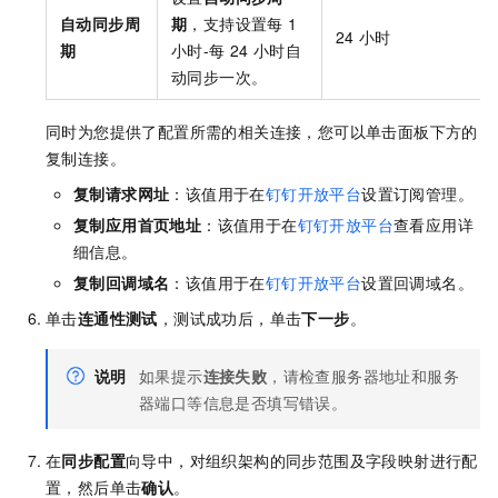
自动同步周
期
，支持设置每
1
24
小时
期
小时-每
24
小时自
动同步一次。
同时为您提供了配置所需的相关连接，您可以单击面板下方的
复制连接。
复制请求网址
：该值用于在
钉钉开放平台
设置订阅管理。
复制应用首页地址
：该值用于在
钉钉开放平台
查看应用详
细信息。
复制回调域名
：该值用于在
钉钉开放平台
设置回调域名。
单击
连通性测试
，测试成功后，单击
下一步
。
说明
如果提示
连接失败
，请检查服务器地址和服务
器端口等信息是否填写错误。
在
同步配置
向导中，对组织架构的同步范围及字段映射进行配
置，然后单击
确认
。