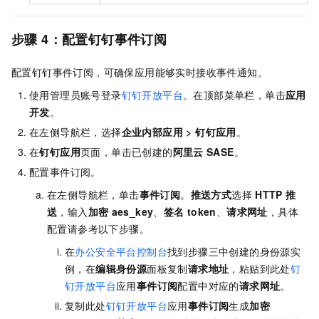
步骤
4：配置钉钉事件订阅
配置钉钉事件订阅，可确保应用能够实时接收事件通知。
使用管理员账号登录
钉钉开放平台
。在顶部菜单栏，单击
应用
开发
。
在左侧导航栏，选择
企业内部应用 > 钉钉应用
。
在
钉钉应用
页面，单击已创建的
阿里云
SASE
。
配置事件订阅。
在左侧导航栏，单击
事件订阅
。
推送方式
选择
HTTP
推
送
，输入
加密
aes_key
、
签名
token
、
请求网址
，具体
配置请参考以下步骤。
在
办公安全平台控制台
找到步骤三中创建的身份源实
例，在
编辑身份源
面板复制
请求地址
，粘贴到此处
钉
钉开放平台
应用
事件订阅
配置中对应的
请求网址
。
复制此处
钉钉开放平台
应用
事件订阅
生成
加密