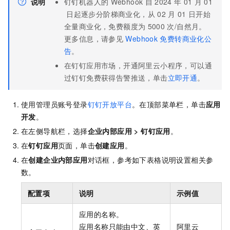
说明
钉钉机器人的
Webhook
自
2024
年
01
月
01
日起逐步分阶梯商业化，从
02
月
01
日开始
全量商业化，免费额度为
5000
次/自然月。
更多信息，请参见
Webhook
免费转商业化公
告
。
在钉钉应用市场，开通阿里云小程序，可以通
过钉钉免费获得告警推送，单击
立即开通
。
使用管理员账号登录
钉钉开放平台
。在顶部菜单栏，单击
应用
开发
。
在左侧导航栏，选择
企业内部应用 > 钉钉应用
。
在
钉钉应用
页面，单击
创建应用
。
在
创建企业内部应用
对话框，参考如下表格说明设置相关参
数。
配置项
说明
示例值
应用的名称。
应用名称只能由中文、英
阿里云