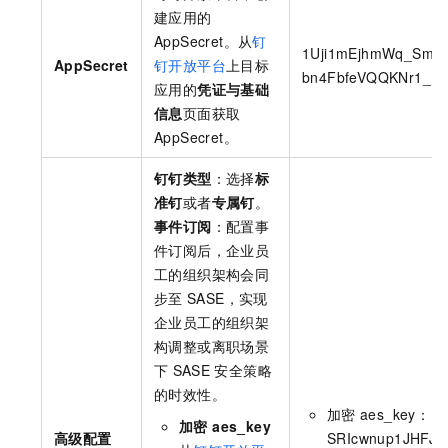
建应用的
AppSecret。从
钉
1Uji1mEjhmWq_SmE0
AppSecret
钉开放平台
上目标
bn4FbfeVQQKNr1_1gi
应用的
凭证与基础
信息
页面获取
AppSecret。
钉钉类型
：选择
标
准钉
或者
专属钉
。
事件订阅
：配置事
件订阅后，企业员
工的组织架构会同
步至
SASE
，实现
企业员工的组织架
构调整或离职场景
下
SASE
安全策略
的时效性。
加密
aes_key：
加密 aes_key
高级配置
SRIcwnup1JHFJ4