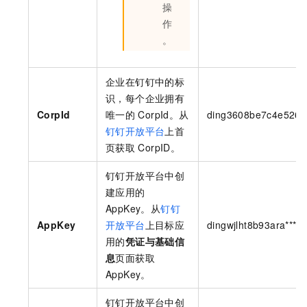
操
作
。
企业在钉钉中的标
识，每个企业拥有
CorpId
唯一的
CorpId。从
ding3608be7c4e5266
钉钉开放平台
上首
页获取
CorpID。
钉钉开放平台中创
建应用的
AppKey。从
钉钉
AppKey
开放平台
上目标应
dingwjlht8b93ara****
用的
凭证与基础信
息
页面获取
AppKey。
钉钉开放平台中创