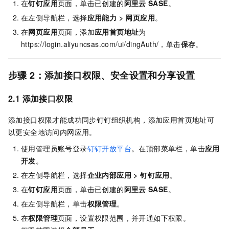
在
钉钉应用
页面，单击已创建的
阿里云
SASE
。
在左侧导航栏，选择
应用能力 > 网页应用
。
在
网页应用
页面，添加
应用首页地址
为
https://login.aliyuncsas.com/ui/dingAuth/，单击
保存
。
步骤
2：添加接口权限、安全设置和分享设置
2.1 添加接口权限
添加接口权限才能成功同步钉钉组织机构，添加应用首页地址可
以更安全地访问内网应用。
使用管理员账号登录
钉钉开放平台
。在顶部菜单栏，单击
应用
开发
。
在左侧导航栏，选择
企业内部应用 > 钉钉应用
。
在
钉钉应用
页面，单击已创建的
阿里云
SASE
。
在左侧导航栏，单击
权限管理
。
在
权限管理
页面，设置权限范围，并开通如下权限。