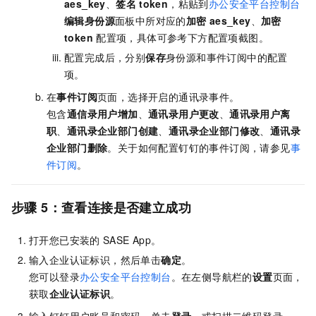
aes_key
、
签名
token
，粘贴到
办公安全平台控制台
编辑身份源
面板中所对应的
加密
aes_key
、
加密
token
配置项，具体可参考下方配置项截图。
配置完成后，分别
保存
身份源和事件订阅中的配置
项。
在
事件订阅
页面，选择开启的通讯录事件。
包含
通信录用户增加
、
通讯录用户更改
、
通讯录用户离
职
、
通讯录企业部门创建
、
通讯录企业部门修改
、
通讯录
企业部门删除
。关于如何配置钉钉的事件订阅，请参见
事
件订阅
。
步骤
5：查看连接是否建立成功
打开您已安装的
SASE
App。
输入企业认证标识，然后单击
确定
。
您可以
登录
办公安全平台控制台
。
在左侧导航栏的
设置
页面，
获取
企业认证标识
。