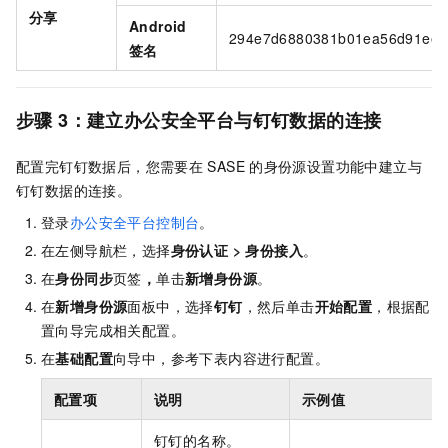
分享
Android
294e7d6880381b01ea56d91ee6
签名
步骤
3：建立办公安全平台与钉钉数据的连接
配置完钉钉数据后，您需要在
SASE
的身份源设置功能中建立与
钉钉数据的连接。
登录
办公安全平台控制台
。
在左侧导航栏，选择
身份认证
>
身份接入
。
在
身份同步
页签
，
单击
新增身份源
。
在
新增身份源
面板中，选择
钉钉
，然后单击
开始配置
，根据配
置向导完成相关配置。
在
基础配置
向导中，参考下表内容进行配置。
配置项
说明
示例值
钉钉的名称。