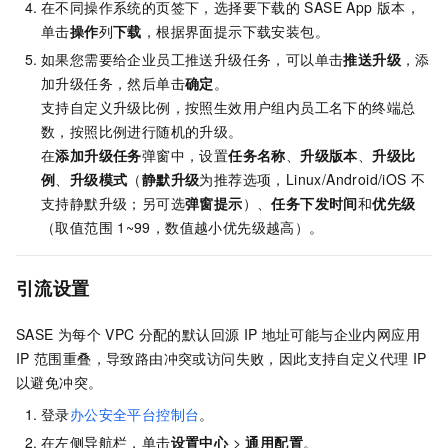
在不同操作系统的页签下，选择要下载的
SASE App
版本，
单击
操作
列
下载
，根据界面提示下载安装包。
如果您需要给企业员工推送升级任务，可以单击
推送升级
，添
加升级任务，然后单击
确定
。
支持自定义升级比例，按照生效用户组内员工名下的终端总
数，按照比例进行随机的升级。
在
添加升级任务
弹窗中，设置
任务名称
、
升级版本
、
升级比
例
、
升级模式
（
静默升级
为推荐选项，Linux/Android/iOS
不
支持静默升级；另可选
弹窗提示
）、
任务下发时间
和
优先级
（取值范围
1~99，数值越小优先级越高）。
引流设置
SASE
为每个
VPC
分配的默认回源
IP
地址可能与企业内网应用
IP
范围重叠，导致路由冲突或访问失败，因此支持自定义代理
IP
以避免冲突。
登录
办公安全平台控制台
。
在左侧导航栏，单击
设置中心
>
通用配置
。