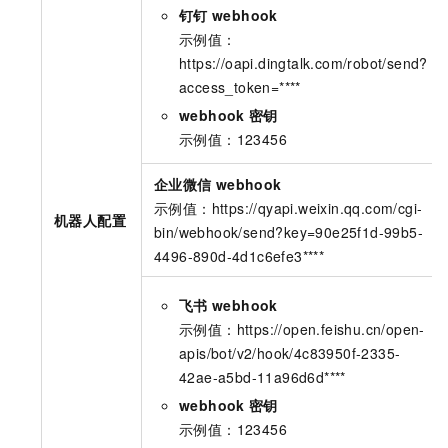
钉钉
webhook
示例值：
https://oapi.dingtalk.com/robot/send?
access_token=****
webhook
密钥
示例值：123456
企业微信
webhook
示例值：https://qyapi.weixin.qq.com/cgi-
机器人配置
bin/webhook/send?key=90e25f1d-99b5-
4496-890d-4d1c6efe3****
飞书
webhook
示例值：https://open.feishu.cn/open-
apis/bot/v2/hook/4c83950f-2335-
42ae-a5bd-11a96d6d****
webhook
密钥
示例值：123456