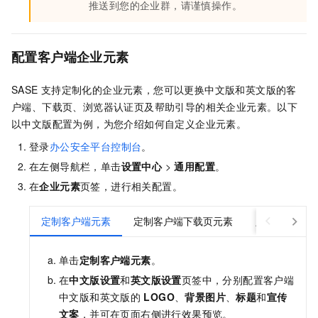
推送到您的企业群，请谨慎操作。
配置客户端企业元素
SASE
支持定制化的企业元素，您可以更换中文版和英文版的客
户端、下载页、浏览器认证页及帮助引导的相关企业元素。以下
以中文版配置为例，为您介绍如何自定义企业元素。
登录
办公安全平台控制台
。
在左侧导航栏，单击
设置中心
>
通用配置
。
在
企业元素
页签，进行相关配置。
定制客户端元素
定制客户端下载页元素
定制浏览器认
单击
定制客户端元素
。
在
中文版设置
和
英文版设置
页签中，分别配置客户端
中文版和英文版的
LOGO
、
背景图片
、
标题
和
宣传
文案
，并可在页面右侧进行效果预览。