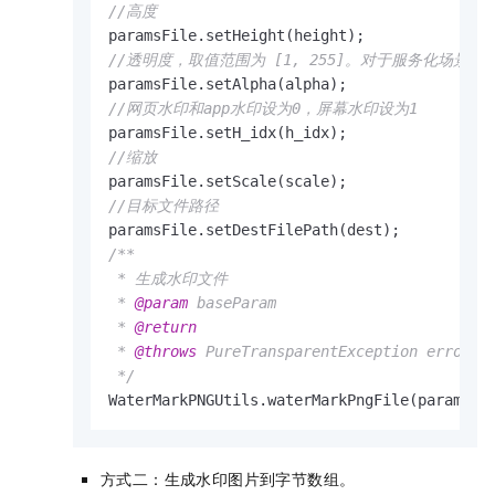
//高度
//透明度，取值范围为 [1, 255]。对于服务化场
//网页水印和app水印设为0，屏幕水印设为1
//缩放
//目标文件路径
/**

 * 生成水印文件

 * 
@param
 baseParam

 * 
@return
 * 
@throws
 PureTransparentException err
 */
WaterMarkPNGUtils.waterMarkPngFile(paramsFi
方式二：生成水印图片到字节数组。