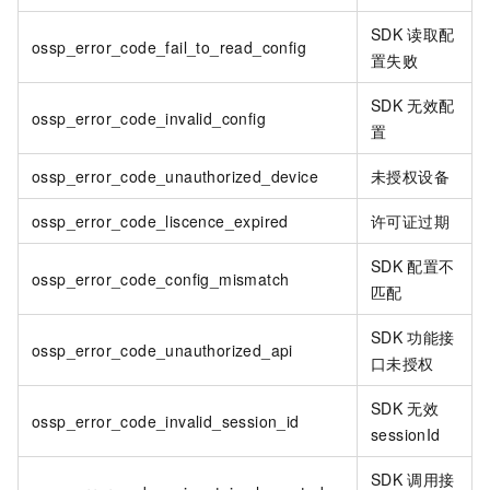
SDK
读取配
ossp_error_code_fail_to_read_config
置失败
SDK
无效配
ossp_error_code_invalid_config
置
ossp_error_code_unauthorized_device
未授权设备
ossp_error_code_liscence_expired
许可证过期
SDK
配置不
ossp_error_code_config_mismatch
匹配
SDK
功能接
ossp_error_code_unauthorized_api
口未授权
SDK
无效
ossp_error_code_invalid_session_id
sessionId
SDK
调用接