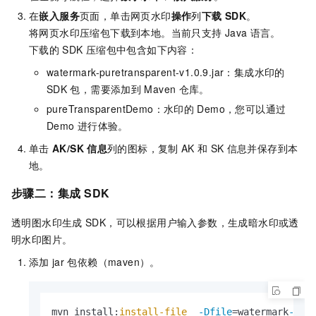
在
嵌入服务
页面，单击网页水印
操作
列
下载
SDK
。
将网页水印压缩包下载到本地。当前只支持
Java
语言。
下载的
SDK
压缩包中包含如下内容：
watermark-puretransparent-v1.0.9.jar：集成水印的
SDK
包，需要添加到
Maven
仓库。
pureTransparentDemo：水印的
Demo，您可以通过
Demo
进行体验。
单击
AK/SK
信息
列的图标，复制
AK
和
SK
信息并保存到本
地。
步骤二：集成
SDK
透明图水印生成
SDK，可以根据用户输入参数，生成暗水印或透
明水印图片。
添加
jar
包依赖（maven）。
mvn install:
install-file
-Dfile
=watermark
-pur