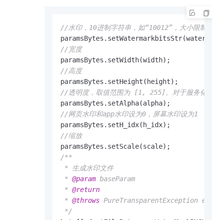
//水印，10进制字符串，如“10012”，大小限制根据
//宽度
//高度
//透明度，取值范围为 [1, 255]。对于服务
//网页水印和app水印设为0，屏幕水印设为1
//缩放
/**

 * 生成水印文件

 * 
@param
 baseParam

 * 
@return
 * 
@throws
 PureTransparentException 
 */