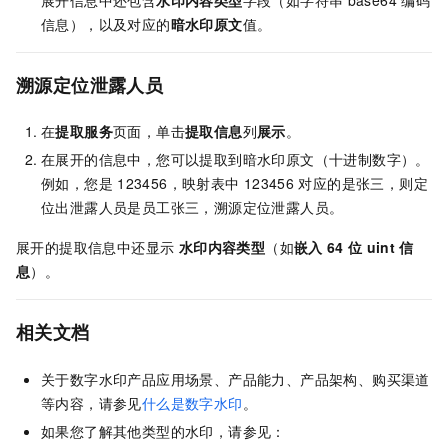
展开信息中还包含
水印内容类型
字段（如字符串
base64
编码
信息），以及对应的
暗水印原文
值。
溯源定位泄露人员
在
提取服务
页面，单击
提取信息
列
展示
。
在展开的信息中，您可以提取到暗水印原文（十进制数字）。
例如，您是
123456，映射表中
123456
对应的是张三，则定
位出泄露人员是员工张三，溯源定位泄露人员。
展开的提取信息中还显示
水印内容类型
（如
嵌入
64
位
uint
信
息
）。
相关文档
关于数字水印产品应用场景、产品能力、产品架构、购买渠道
等内容，请参见
什么是数字水印
。
如果您了解其他类型的水印，请参见：