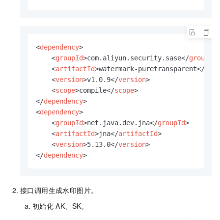
<
dependency
>
<
groupId
>
com.aliyun.security.sase
</
groupId
<
artifactId
>
watermark-puretransparent
</
art
<
version
>
v1.0.9
</
version
>
<
scope
>
compile
</
scope
>
</
dependency
>
<
dependency
>
<
groupId
>
net.java.dev.jna
</
groupId
>
<
artifactId
>
jna
</
artifactId
>
<
version
>
5.13.0
</
version
>
</
dependency
>
接口调用生成水印图片。
初始化
AK、SK。