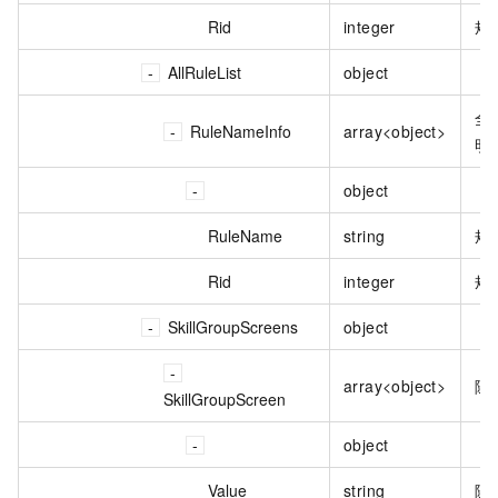
Rid
integer
规则
AllRuleList
object
全
RuleNameInfo
array<object>
明
object
RuleName
string
规
Rid
integer
规则
SkillGroupScreens
object
array<object>
随
SkillGroupScreen
object
Value
string
随