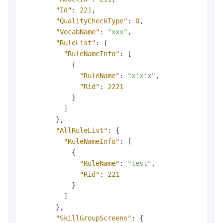
"Id"
:
221
,
"QualityCheckType"
:
0
,
"VocabName"
:
"xxx"
,
"RuleList"
:
{
"RuleNameInfo"
:
[
{
"RuleName"
:
"x'x'x"
,
"Rid"
:
2221
}
]
}
,
"AllRuleList"
:
{
"RuleNameInfo"
:
[
{
"RuleName"
:
"test"
,
"Rid"
:
221
}
]
}
,
"SkillGroupScreens"
:
{