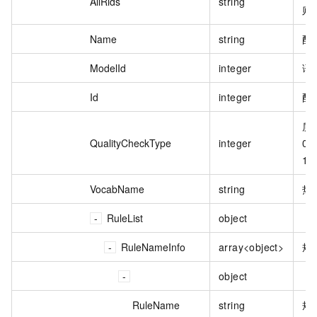
AllRids
string
则 
Name
string
配
ModelId
integer
语
Id
integer
配置
质
QualityCheckType
integer
0
1
VocabName
string
热
RuleList
object
RuleNameInfo
array<object>
规
object
RuleName
string
规