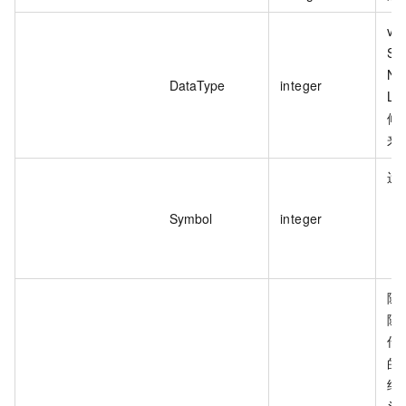
va
St
Nu
DataType
integer
L
候，
来
运
Symbol
integer
随
随
传
的
结