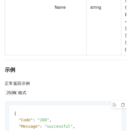
头
Name
string
值
姓
=>
更
英
质
的
示例
正常返回示例
格式
JSON
{
"Code"
:
"200"
,
"Message"
:
"successful"
,