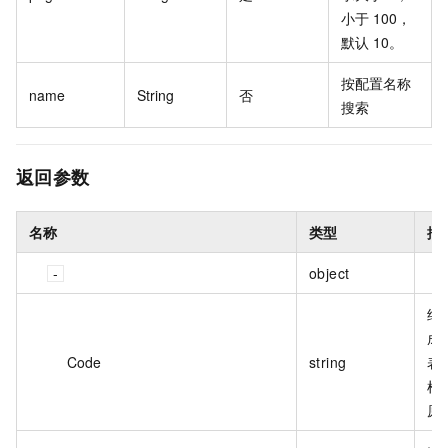
小于 100，
默认 10。
按配置名称
name
String
否
搜索
返回参数
名称
类型
描
object
结
成
Code
string
表
根
原