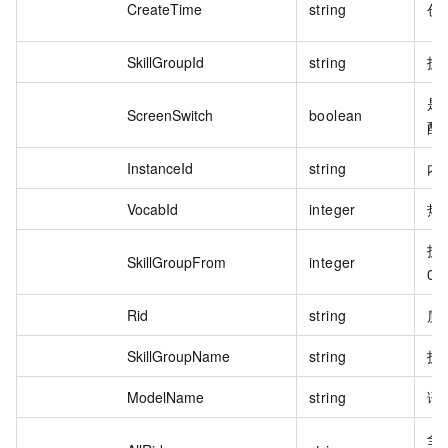
CreateTime
string
创
SkillGroupId
string
技能
是
ScreenSwitch
boolean
配
InstanceId
string
内
VocabId
integer
热
技
SkillGroupFrom
integer
0
Rid
string
质
SkillGroupName
string
技
ModelName
string
语
全