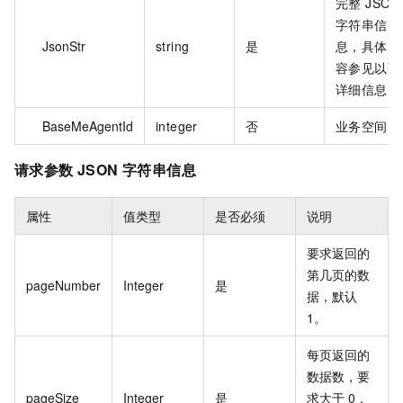
完整 JSON
字符串信
JsonStr
string
是
息，具体内
容参见以下
详细信息。
BaseMeAgentId
integer
否
业务空间 Id
请求参数 JSON 字符串信息
属性
值类型
是否必须
说明
要求返回的
第几页的数
pageNumber
Integer
是
据，默认
1。
每页返回的
数据数，要
pageSize
Integer
是
求大于 0，