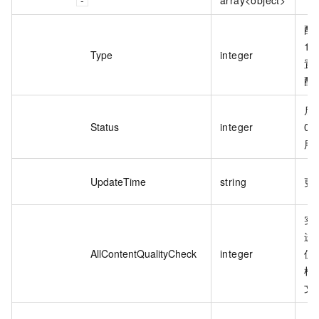
array<object>
配
1
Type
integer
置
配
启
Status
integer
0
用
UpdateTime
string
更
实
进
AllContentQualityCheck
integer
值
检
文