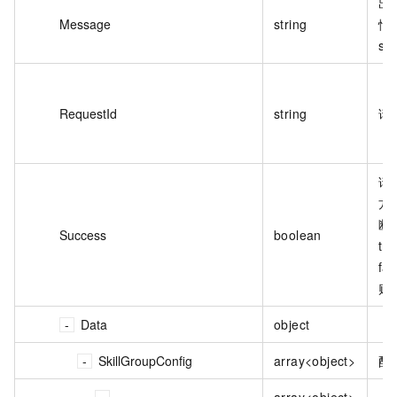
出
Message
string
情
su
RequestId
string
请求
请
方
断
Success
boolean
tr
fa
败
Data
object
SkillGroupConfig
array<object>
配