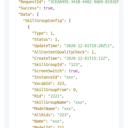
"RequestId"
:
"3CEA0495-341B-4482-9AD9-8191EF4***
"Success"
:
true
,
"Data"
:
{
"SkillGroupConfig"
:
[
{
"Type"
:
1
,
"Status"
:
1
,
"UpdateTime"
:
"2020-12-01T19:28Z\t"
,
"AllContentQualityCheck"
:
1
,
"CreateTime"
:
"2020-12-01T15:12Z"
,
"SkillGroupId"
:
"123"
,
"ScreenSwitch"
:
true
,
"InstanceId"
:
"xxx"
,
"VocabId"
:
323
,
"SkillGroupFrom"
:
0
,
"Rid"
:
"2221"
,
"SkillGroupName"
:
"xxx"
,
"ModelName"
:
"xxx"
,
"AllRids"
:
"223"
,
"Name"
:
"xxx"
,
"ModelId"
:
211
,