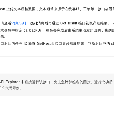
服务生态伙伴
视觉 Coding、空间感知、多模态思考等全面升级
1M上下文，专为长程任务能力而生
云工开物
企业应用
Night Plan 支持 Qwen 3.8-Max
AI 办公
NEW
Red Hat
ata.json 上传文本质检数据，文本通常来源于在线客服、工单等，接口会返回 
30+ 款产品免费体验
夜间 5 折，Qwen/Meoo/TokenPlan 客户专享
AI智能应用
科研合作
ERP
堂（旗舰版）
SUSE
智能客服
AI 应用构建
大模型原生
情请查看
消息队列
，收到消息后再通过 GetResult 接口获取详细结果。
CRM
2个月
自动承接线索
参数中指定 callbackUrl，在任务完成后由系统主动发起回调；接到回调后
建站小程序
Qoder
大模型服务平台百炼-应用模版
OA 办公系统
HOT
NEW
结果。
面向真实软件
个人版上线、团队版降价；千问3.8-Max首发发尝鲜
丰富多元化的应用模版和解决方案
力提升
财税管理
模板建站
返回的任务 ID 轮询 GetResult 接口异步获取结果，判断返回中的 s
万有无界
大模型服务平台百炼-智能体
400电话
定制建站
的模型效果
灵活可视化地构建企业级 Agent
方案
广告营销
模板小程序
秒悟
人工智能平台 PAI
定制小程序
云端极速 AI 
新一代 AI 视频生成模型，深度适配广告营销等场景
AI Native 的算法工程平台，一站式完成建模、训练、推理服务部署
APP 开发
PI Explorer
中直接运行该接口，免去您计算签名的困扰。运行成功后，OpenA
DK
代码示例。
建站系统
AI 应用
10分钟微调：让0.6B模型媲美235B模型
多模态数据信
依托云原生高可用架构,实现Dify私有化部署
用1%尺寸在特定领域达到大模型90%以上效果