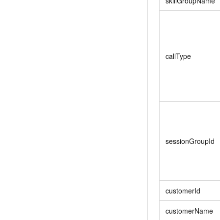
skillGroupName
callType
sessionGroupId
customerId
customerName