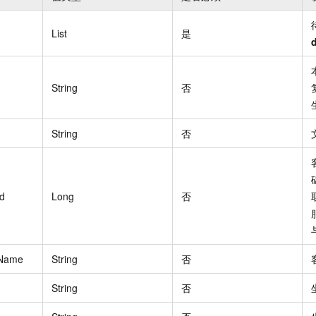
List
是
String
否
String
否
Id
Long
否
eName
String
否
String
否