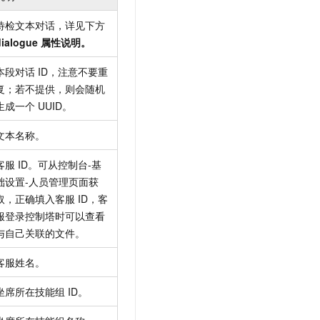
待检文本对话，详见下方
dialogue 属性说明。
本段对话 ID，注意不要重
复；若不提供，则会随机
生成一个 UUID。
文本名称。
客服 ID。可从控制台-基
础设置-人员管理页面获
取，正确填入客服 ID，客
服登录控制塔时可以查看
与自己关联的文件。
客服姓名。
坐席所在技能组 ID。