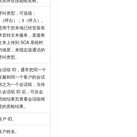
坐席所在技能组名称。
呼叫类型，可选值：
1（呼出）；3（呼入）。
适用于您本地已经安装有
录音转文本服务，直接将
文本上传到 SCA 系统时
的场景，来指定该通话的
呼叫类型。
会话组 ID，通常把同一个
客服和同一个客户的会话
称之为一个会话组，当传
入会话组 ID 后，可在会
话组结果页查看会话组维
度的质检结果。
客户 ID。
客户姓名。