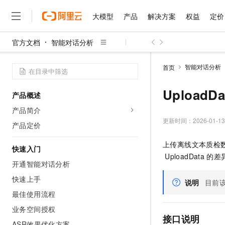
大模型
产品
解决方案
权益
定价
官方文档
智能对话分析
大模型
产品
解决方案
权益
定价
云市场
伙伴
服务
了解阿里云
精选产品
精选解决方案
普惠上云
产品定价
精选商城
成为销售伙伴
售前咨询
为什么选择阿里云
千问AI平台
智能对话分析
首页
了解云产品的定价详情
大模型服务平台百炼
睿译宝，AI翻译排版一
普惠上云 官方力荐
分销伙伴
在线服务
网站建设
什么是云计算
大
大模型服务与应用平台
上传文档即自动完成翻译和
云服务器38元/年起，超
UploadD
产品概述
咨询伙伴
多端小程序
技术领先
云上成本管理
售后服务
千问大模型
GLM-5.2：长任务时代
官方推荐返现计划
大模型
产品简介
大模型
精选产品
精选解决方案
Salesforce 国际版订阅
稳定可靠
管理和优化成本
多元化、高性能、安全可靠
推荐新用户得奖励，单订单
更新时间：
2026-01-13
销售伙伴合作计划
产品定价
自助服务
友盟天域
安全合规
人工智能与机器学习
AI
文本生成
无影云电脑
Hermes Agent，打造
云工开物
上传离线文本质检
无影生态合作计划
在线服务
快速入门
观测云
分析师报告
随时随地安全接入的云上超
自主进化，持久记忆，越用
高校专属算力普惠，学生认
计算
互联网应用开发
Qwen3.8-Max
UploadData
的差
HOT
Salesforce On Alibaba C
工单服务
开通智能对话分析
智能体时代全能旗舰模型
Tuya 物联网平台阿里云
研究报告与白皮书
云解析DNS
快速拥有专属 OpenClaw
Consulting Partner 合
大数据
容器
快速上手
免费试用
短信专区
说明
目前
蓝凌 OA
Qwen3.7-Plus
AI 大模型销售与服务生
最佳使用流程
现代化应用
存储
天池大赛
能看、能想、能动手的多模
云原生大数据计算服务 Max
解决方案免费试用 新老
电子合同
业务空间授权
面向分析的企业级SaaS模
最高领取价值200元试用
安全
网络与CDN
接口说明
AI 算法大赛
Qwen3-VL-Plus
畅捷通
ASR效果优化方案