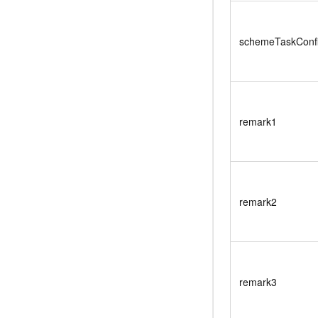
schemeTaskConfi
remark1
remark2
remark3