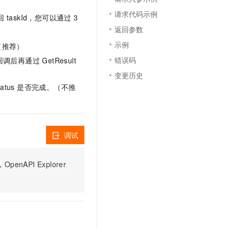
文戏情感细腻自然，动作戏激烈拳拳到肉，实现更强表演能力
支持中英文自由切换，具备更强的噪声鲁棒性
云聚AI 严选权益
SSL 证书
请求代码示例
taskId，您可以通过 3
，一键激活高效办公新体验
精选AI产品，从模型到应用全链提效
返回参数
堡垒机
AI 用量加速计划
应用
示例
（推荐）
防火墙
、识别商机，让客服更高效、服务更出色。
新老同享，达量后返
错误码
再通过 GetResult
千问办公
主机安全
NEW
变更历史
的智能体编程平台
一站式AI生产力平台
tatus 是否完成。（不推
AI 应用及服务市场
伶鹊
企业级人与Agent协作平台，接入和调度多个数字员工
智能客服平台，对话机器人、对话分析、智能外呼
AI 应用
大模型服务平台百炼 - 全妙
调试
大模型
应用创作平台
多模态内容创作工具，已接入 DeepSeek
自然语言处理
PI Explorer
数据标注
机器学习
息提取
与 AI 智能体进行实时音视频通话
从文本、图片、视频中提取结构化的属性信息
构建支持视频理解的 AI 音视频实时通话应用