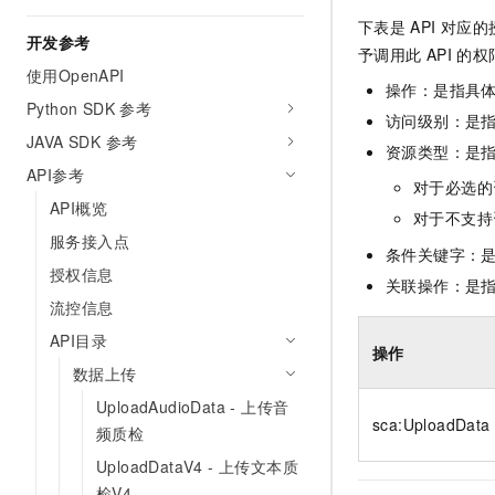
10 分钟在聊天系统中增加
专有云
下表是
API
对应的
开发参考
予调用此
API
的权
使用OpenAPI
操作：是指具
Python SDK 参考
访问级别：是指
JAVA SDK 参考
资源类型：是
API参考
对于必选的
API概览
对于不支持
服务接入点
条件关键字：
授权信息
关联操作：是
流控信息
API目录
操作
数据上传
UploadAudioData - 上传音
sca:UploadData
频质检
UploadDataV4 - 上传文本质
检V4