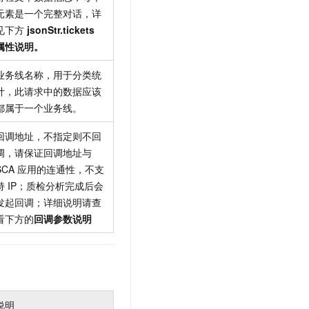
元素是一个完整对话，详
见下方
jsonStr.tickets
属性说明。
业务线名称，用于分类统
计，此请求中的数据应该
都属于一个业务线。
回调地址，不指定则不回
调，请保证回调地址与
SCA 应用的连通性，不支
持 IP；质检分析完成后会
发起回调；详细说明请查
看下方的
回调参数说明
说明