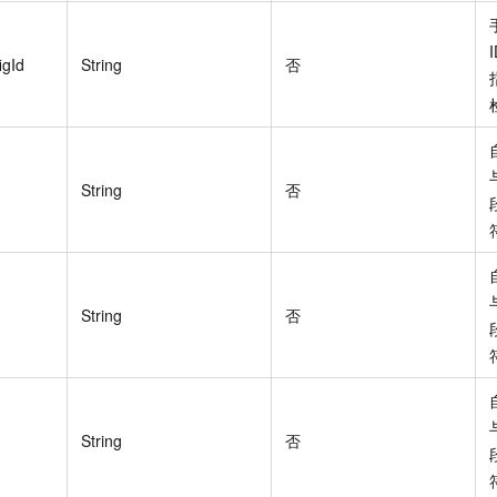
gId
String
否
String
否
String
否
String
否