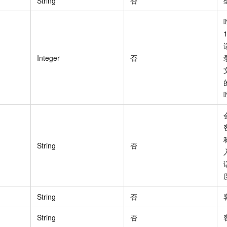
String
否
Integer
否
String
否
String
否
String
否