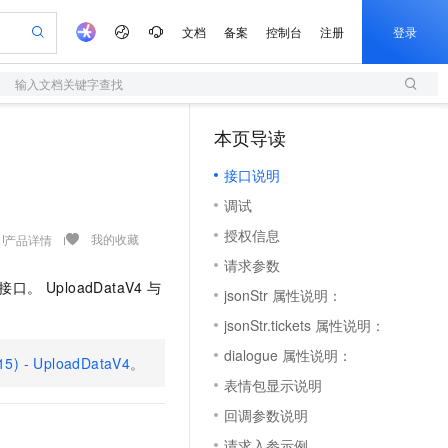
文档
备案
控制台
注册
登录
输入文档关键字查找
验
作计划
器
AI 活动
专业服务
服务伙伴合作计划
开发者社区
加入我们
服务平台百炼
阿里云 OPC 创新助力计划
本页导读
（1）
一站式生成采购清单，支持单品或批量购买
S
可编辑精美 PPT 文稿
S产品伙伴计划（繁花）
峰会
造的大模型服务与应用开发平台
轻量应用服务器
Agency Agents：拥有专属领域专家
AI 生产力先锋
Al MaaS 服务伙伴赋能合作
域名
博文
Careers
至高可申请百万元
接口说明
性可伸缩的云计算服务
 轻松生成专业的 PPT
开启高性价比 AI 编程新体验
先锋实践拓展 AI 生产力的边界
快速构建应用程序和网站，即刻迈出上云第一步
多领域专家智能体,一键组建 AI 虚拟交付团队
Token 补贴，五大权
计划
海大会
伙伴信用分合作计划
商标
问答
社会招聘
调试
益加速 OPC 成功
S
帕鲁游戏服务器
数字证书管理服务（原SSL证书）
HappyHorse 打造一站式影视创作平台
飞天发布时刻
HOT
划
备案
电子书
校园招聘
授权信息
联机服务器，轻松开启游戏
视频创作，一键激活电商全链路生产力
全托管，含MySQL、PostgreSQL、SQL Server、MariaDB多引擎
实现全站HTTPS，呈现可信的WEB访问
所见，即是所愿
可视化编排打通从文字构思到成片全链路闭环
我的收藏
产品详情
更多支持
划
公司注册
镜像站
请求参数
视频生成
语音识别与合成
 智能体与工作流应用
短信服务
漫剧工坊：一站式动画创作平台
AI 实训营
接口。 UploadDataV4
与
合作伙伴培训与认证
jsonStr 属性说明：
划
上云迁移
的智能体编程平台
站生成，高效打造优质广告素材
通过阿里云百炼高效搭建AI应用,助力高效开发
快速生产连贯的高质量长漫剧
从基础到进阶，Agent 创客手把手教你
国内短信简单易用，安全可靠，秒级触达，全球覆盖200+国家和地区。
e-1.1-T2V
Qwen3-TTS-Flash
lScope
我要反馈
查询合作伙伴
jsonStr.tickets 属性说明：
畅细腻的高质量视频
离线语音合成大模型，多语言方言自适应，低延迟高稳定
n Alibaba Cloud ISV 合作
代维服务
olarDB
建企业门户网站
大数据开发治理平台 DataWorks
10 分钟搭建微信、支付宝小程序
dialogue 属性说明：
创新加速
ope
登录合作伙伴管理后台
我要建议
15) - UploadDataV4
站，无忧落地极速上线
以可视化方式快速构建移动和 PC 门户网站
100%兼容MySQL、PostgreSQL，兼容Oracle，支持集中和分布式
。
高效部署网站，快速应用到小程序
Data Agent 驱动的一站式 Data+AI 开发治理平台
e-1.1-I2V
Cosyvoice-V3-Flash
表情包显示说明
安全
畅自然，细节丰富
高表现力语音合成大模型，语音克隆听感自然
我要投诉
上云场景组合购
伴
回调参数说明
边界网络安全防护产品
漫剧创作，剧本、分镜、视频高效生成
覆盖90%+业务场景，专享组合折扣价
2V
VPN
Fun-ASR
请求入参示例