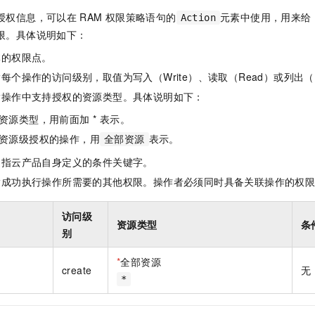
一个 AI 助手
即刻拥有 DeepSeek-R1 满血版
超强辅助，Bol
授权信息，可以在
RAM
权限策略语句的
元素中使用，用来给
Action
在企业官网、通讯软件中为客户提供 AI 客服
多种方案随心选，轻松解锁专属 DeepSeek
限。具体说明如下：
体的权限点。
每个操作的访问级别，取值为写入（Write）、读取（Read）或列出（L
指操作中支持授权的资源类型。具体说明如下：
资源类型，用前面加 * 表示。
资源级授权的操作，用
表示。
全部资源
是指云产品自身定义的条件关键字。
指成功执行操作所需要的其他权限。操作者必须同时具备关联操作的权
访问级
资源类型
条
别
*
全部资源
create
无
*