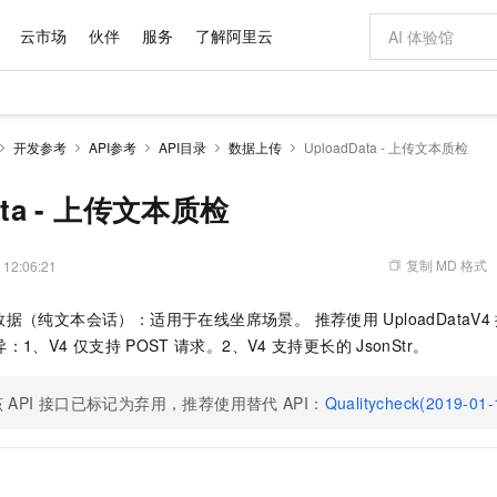
云市场
伙伴
服务
了解阿里云
AI 特惠
数据与 API
成为产品伙伴
企业增值服务
最佳实践
价格计算器
AI 场景体
基础软件
产品伙伴合
阿里云认证
市场活动
配置报价
大模型
开发参考
API参考
API目录
数据上传
UploadData - 上传文本质检
自助选配和估算价格
步到位
域名与网站
智启 AI 普惠权益
产品生态集成认证中心
企业支持计划
云上春晚
Qwen Audio：打造专属 AI 语音助手
千问官方 MaaS 平台，为开发者和 Agent 而生，新用户赠送 1 亿 + tokens 额度
云服务器 EC
一句话生成原生
AI Coding
阿里云Maa
2026 阿里云
为企业打
数据集
Windows
大模型认证
模型
NEW
NEW
格式还原
值低价云产品抢先购
提供智能易用的域名与建站服务
至高享 1亿+免费 tokens，加速 Al 应用落地
Qwen-Audio-3.0-Realtime 端到端实时语音角色扮演
安全可靠、弹
输入一句话想法,
智能编程，一键
ata - 上传文本质检
产品生态伙伴
专家技术服务
云上奥运之旅
弹性计算合作
阿里云中企出
手机三要素
宝塔 Linux
全部认证
价格优势
开源旗舰模型
对象存储 OSS
即刻拥有 DeepSeek-V4-Pro
阿里云 OPC 创新助力计划
云数据库 RD
一键部署幻兽
AI 电商营销
产品生态伙伴工作台
企业增值服务台
云栖战略参考
云存储合作计
云栖大会
身份实名认证
CentOS
训练营
推动算力普惠，释放技术红利
的大模型服务
最高返9万
真正可用的 1M 上下文,一次完成代码全链路开发
轻松解锁专属 DeepSeek-V4-Pro
至高百万元 Token 补贴，加速一人公司成长
稳定、安全、高性价比、高性能的云存储服务
一键购买专属
从图文生成到
复制 MD 格式
 12:06:21
云上的中国
数据库合作计
活动全景
短信
Docker
图片和
自进化智能体
人工智能平台 PAI
5 分钟轻松部署专属 QwenPaw
Token Plan 模型订阅计划
Qoder
高效搭建 AI
AI 广告创作
企业成长
大模型
NEW
HOT
信息公告
数据（纯文本会话）：适用于在线坐席场景。 推荐使用
UploadDataV4
看见新力量
云网络合作计
OCR 文字识别
JAVA
级电脑
越聪明
证享300元代金券
一站式AI开发、训练和推理服务
Qwen3.8-Max 首发尝鲜，限时加量 10 倍，夜间低至2折
从聊天伙伴进化为能主动干活的本地数字员工
面向真实软件
图文、视频一
Kimi-K3
HappyHors
异：1、V4
仅支持
POST
请求。2、V4
支持更长的
JsonStr。
NEW
魔搭 Mode
loud
服务实践
官网公告
Kimi 最新旗舰模型，长程编程与推理利器
让文字生成流
金融模力时刻
Salesforce O
版
发票查验
全能环境
Qoder CN
Claude Code + GStack 打造工程团队
千问办公，限时限量积分加倍
云原生数据库 P
低代码高效构
AI 建站
NEW
作计划
计划
创新中心
魔搭 ModelSc
健康状态
该
API
接口已标记为弃用，推荐使用替代
让AI从“聊天伙伴”进化为能干活的“数字员工”
覆盖公网/内网、递归/权威、移动APP等全场景解析服务
安装技能 GStack，拥有专属 AI 工程团队
你的AI工作搭子，覆盖日常办公高频场景
API：
Qualitycheck(2019-01-
基于千问大模型等，支持代码智能生成、研发智能问答
0 代码专业建
客户案例
天气预报查询
操作系统
Deepseek-v4-pro
HappyHors
态合作计划
态智能体模型
旗舰 MoE 大模型，百万上下文与顶尖推理能力
图生视频，流
Compute
同享
容器服务 Kubernetes 版 ACK
万小智 AI 建站低至 15元/月
云防火墙
AI 短剧/漫剧
快递物流查询
WordPress
成为服务伙
高校合作
式云数据仓库
点，立即开启云上创新
提供一站式管理容器应用的 K8s 服务
送.CN域名，送备案服务码
云原生的云上
AI助力短剧
GLM-5.2
Wan2.7-T
Ubuntu