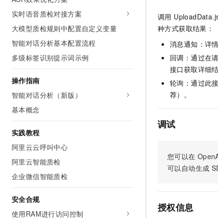
AI 产品 免费试用
网络
安全
云开发大赛
实时语音质检对接方案
Tableau 订阅
调用 UploadD
1亿+ 大模型 tokens 和 
大模型质检规则中配置自定义变量
可观测
入门学习赛
种方式获取结果：
中间件
AI空中课堂在线直播课
140+云产品 免费试用
大模型服务
智能对话分析基本配置流程
消息通知：详
上云与迁云
产品新客免费试用，最长1
数据库
多级标签识别提示词示例
回调：通过在请求
生态解决方案
千问AI平台-Token Plan
企业出海
大模型ACA认证体验
接口获取详细
大数据计算
助力企业全员 AI 认知与能
操作指南
行业生态解决方案
轮询：通过此接口
政企业务
媒体服务
千问AI平台-模型体验
荐）。
智能对话分析（新版）
开发者生态解决方案
在线体验全尺寸、多种模态
基本概念
企业服务与云通信
AI 开发和 AI 应用解决
调试
Happy 系列大模型
域名与网站
实践教程
阿里云云呼叫中心
终端用户计算
您可以在
OpenA
阿里云智能质检
可以自动生成
S
Serverless
大模型解决方案
企业微信智能质检
开发工具
快速部署 Dify，高效搭建 
安全合规
授权信息
迁移与运维管理
使用RAM进行访问控制