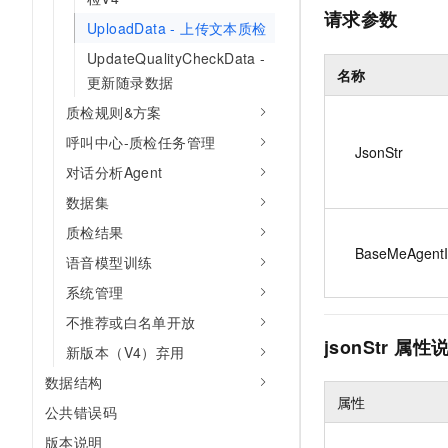
请求参数
UploadData - 上传文本质检
UpdateQualityCheckData -
名称
更新随录数据
质检规则&方案
呼叫中心-质检任务管理
JsonStr
对话分析Agent
数据集
质检结果
BaseMeAgent
语音模型训练
系统管理
不推荐或白名单开放
jsonStr 属
新版本（V4）弃用
数据结构
属性
公共错误码
版本说明