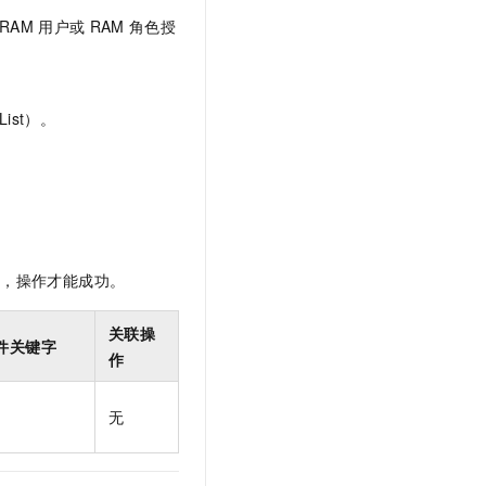
t.diy 一步搞定创意建站
构建大模型应用的安全防护体系
RAM
用户或
RAM
角色授
通过自然语言交互简化开发流程,全栈开发支持
通过阿里云安全产品对 AI 应用进行安全防护
ist）。
限，操作才能成功。
关联操
件关键字
作
无