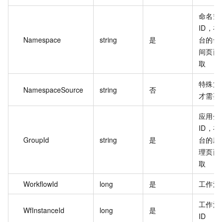
命名空
ID，
Namespace
string
是
台的命
间页面
取
特殊第
NamespaceSource
string
否
才需要
应用分
ID，
GroupId
string
是
台的应
理页面
取
WorkflowId
long
是
工作流 
工作流
WfInstanceId
long
是
ID