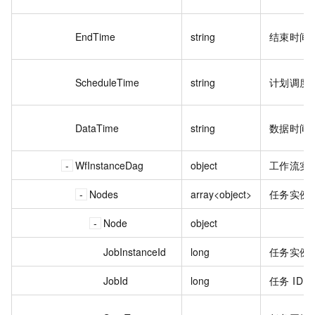
EndTime
string
结束时间
ScheduleTime
string
计划调度
DataTime
string
数据时间
WfInstanceDag
object
工作流实例
Nodes
array<object>
任务实例
Node
object
JobInstanceId
long
任务实例 
JobId
long
任务 ID