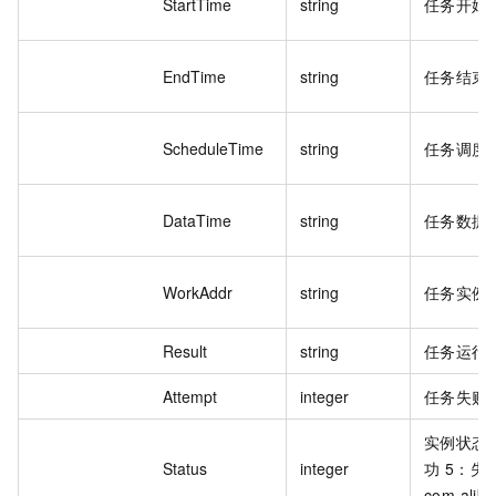
StartTime
string
任务开始
EndTime
string
任务结束
ScheduleTime
string
任务调度
DataTime
string
任务数据
WorkAddr
string
任务实例
Result
string
任务运行
Attempt
integer
任务失败
实例状态。
Status
integer
功 5：失
com.alib