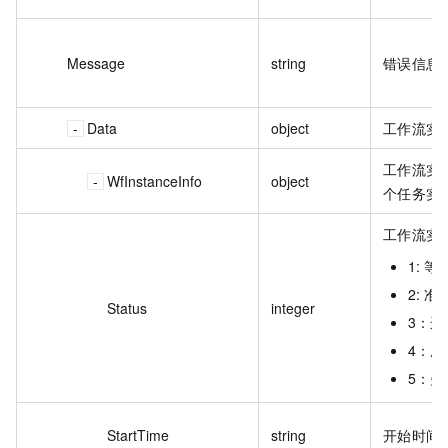
Message
string
错误信息
Data
object
工作流实例
工作流实
WfInstanceInfo
object
个任务实
工作流实
1: 等
2: 准
Status
integer
3：运
4：成
5：失
StartTime
string
开始时间