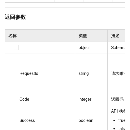
返回参数
名称
类型
描述
object
Schema o
RequestId
string
请求唯一 
Code
integer
返回码
API 执
Success
boolean
tru
fals