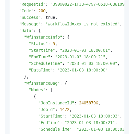
"RequestId"
: 
"39090022-1F3B-4797-8518-6B61095F1A
"Code"
: 
200
,

"Success"
: true,

"Message"
: 
"workflowId=xxx is not existed"
,

"Data"
: {

"WfInstanceInfo"
: {

"Status"
: 
5
,

"StartTime"
: 
"2023-01-03 18:00:01"
,

"EndTime"
: 
"2023-01-03 18:00:21"
,

"ScheduleTime"
: 
"2023-01-03 18:00:00"
,

"DataTime"
: 
"2023-01-03 18:00:00"
    },

"WfInstanceDag"
: {

"Nodes"
: [

        {

"JobInstanceId"
: 
24058796
,

"JobId"
: 
1472
,

"StartTime"
: 
"2023-01-03 18:00:03"
,

"EndTime"
: 
"2023-01-03 18:00:21"
,

"ScheduleTime"
: 
"2023-01-03 18:00:03"
,
