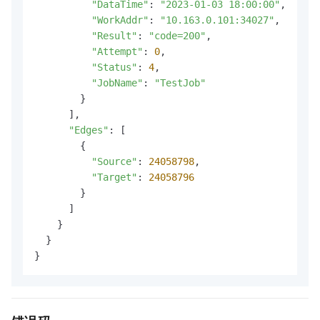
"DataTime"
: 
"2023-01-03 18:00:00"
,

"WorkAddr"
: 
"10.163.0.101:34027"
,

"Result"
: 
"code=200"
,

"Attempt"
: 
0
,

"Status"
: 
4
,

"JobName"
: 
"TestJob"
        }

      ],

"Edges"
: [

        {

"Source"
: 
24058798
,

"Target"
: 
24058796
        }

      ]

    }

  }

}