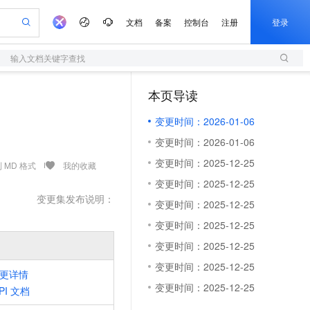
文档
备案
控制台
注册
登录
输入文档关键字查找
验
作计划
器
AI 活动
专业服务
服务伙伴合作计划
开发者社区
加入我们
服务平台百炼
阿里云 OPC 创新助力计划
本页导读
（1）
一站式生成采购清单，支持单品或批量购买
S
io：打造专属 AI 语音助手
S产品伙伴计划（繁花）
峰会
造的大模型服务与应用开发平台
轻量应用服务器
一句话生成原生可编辑精美 PPT 文稿
AI 生产力先锋
Al MaaS 服务伙伴赋能合作
域名
博文
Careers
至高可申请百万元
变更时间：2026-01-06
性可伸缩的云计算服务
开启高性价比 AI 编程新体验
Qwen-Audio-3.0-Realtime 端到端实时语音角色扮演
输入一句话想法, 轻松生成专业的 PPT
先锋实践拓展 AI 生产力的边界
快速构建应用程序和网站，即刻迈出上云第一步
Token 补贴，五大权
计划
海大会
伙伴信用分合作计划
商标
问答
社会招聘
变更时间：2026-01-06
益加速 OPC 成功
S
eek-V4-Pro
数字证书管理服务（原SSL证书）
一键部署幻兽帕鲁游戏服务器
飞天发布时刻
HOT
划
备案
电子书
校园招聘
变更时间：2025-12-25
pSeek-V4-Pro
视频创作，一键激活电商全链路生产力
全托管，含MySQL、PostgreSQL、SQL Server、MariaDB多引擎
实现全站HTTPS，呈现可信的WEB访问
一键购买专属联机服务器，轻松开启游戏
所见，即是所愿
 MD 格式
我的收藏
更多支持
划
公司注册
镜像站
变更时间：2025-12-25
视频生成
语音识别与合成
专属 QwenPaw
短信服务
漫剧工坊：一站式动画创作平台
AI 实训营
HOT
变更集发布说明：
合作伙伴培训与认证
变更时间：2025-12-25
划
上云迁移
的智能体编程平台
站生成，高效打造优质广告素材
从聊天伙伴进化为能主动干活的本地数字员工
快速生产连贯的高质量长漫剧
从基础到进阶，Agent 创客手把手教你
国内短信简单易用，安全可靠，秒级触达，全球覆盖200+国家和地区。
e-1.1-T2V
Qwen3-TTS-Flash
lScope
我要反馈
查询合作伙伴
变更时间：2025-12-25
畅细腻的高质量视频
离线语音合成大模型，多语言方言自适应，低延迟高稳定
n Alibaba Cloud ISV 合作
代维服务
olarDB
建企业门户网站
大数据开发治理平台 DataWorks
10 分钟搭建微信、支付宝小程序
变更时间：2025-12-25
创新加速
ope
登录合作伙伴管理后台
我要建议
站，无忧落地极速上线
以可视化方式快速构建移动和 PC 门户网站
100%兼容MySQL、PostgreSQL，兼容Oracle，支持集中和分布式
高效部署网站，快速应用到小程序
Data Agent 驱动的一站式 Data+AI 开发治理平台
e-1.1-I2V
Cosyvoice-V3-Flash
变更时间：2025-12-25
安全
畅自然，细节丰富
高表现力语音合成大模型，语音克隆听感自然
更详情
我要投诉
上云场景组合购
伴
变更时间：2025-12-25
PI
文档
边界网络安全防护产品
漫剧创作，剧本、分镜、视频高效生成
覆盖90%+业务场景，专享组合折扣价
2V
VPN
Fun-ASR