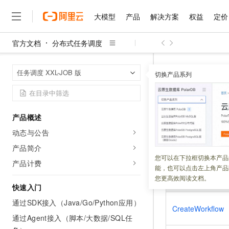
大模型
产品
解决方案
权益
定价
官方文档
分布式任务调度
大模型
产品
解决方案
权益
定价
云市场
伙伴
服务
了解阿里云
精选产品
精选解决方案
普惠上云
产品定价
精选商城
成为销售伙伴
售前咨询
为什么选择阿里云
千问AI平台
分布式任务调
首页
任务调度 XXL-JOB 版
了解云产品的定价详情
切换产品系列
大模型服务平台百炼
千问办公，解锁你的工作
普惠上云 官方力荐
分销伙伴
在线服务
网站建设
什么是云计算
大
大模型服务与应用平台
企业级Agent产品，直接
云服务器38元/年起，超
版本说明
咨询伙伴
多端小程序
技术领先
云上成本管理
售后服务
千问大模型
Agency Agents：拥
官方推荐返现计划
大模型
大模型
精选产品
精选解决方案
Salesforce 国际版订阅
稳定可靠
产品概述
管理和优化成本
多元化、高性能、安全可靠
推荐新用户得奖励，单订单
更新时间：
2026-01-06
销售伙伴合作计划
自助服务
动态与公告
友盟天域
安全合规
人工智能与机器学习
AI
文本生成
无影云电脑
HappyHorse 打造一
云工开物
无影生态合作计划
在线服务
产品简介
观测云
分析师报告
随时随地安全接入的云上超
高校专属算力普惠，学生认
变更时间：
202
计算
互联网应用开发
您可以在下拉框切换本产品
Qwen3.8-Max
HOT
产品计费
Salesforce On Alibaba C
工单服务
能，也可以点击左上角产品
智能体时代全能旗舰模型
Tuya 物联网平台阿里云
研究报告与白皮书
云解析DNS
快速拥有专属 OpenClaw
Consulting Partner 合
大数据
容器
您更高效阅读文档。
OpenAPI 名称
免费试用
短信专区
快速入门
蓝凌 OA
Qwen3.7-Plus
AI 大模型销售与服务生
现代化应用
存储
天池大赛
能看、能想、能动手的多模
通过SDK接入（Java/Go/Python应用）
云原生大数据计算服务 Max
解决方案免费试用 新老
电子合同
CreateWorkflow
面向分析的企业级SaaS模
最高领取价值200元试用
通过Agent接入（脚本/大数据/SQL任
安全
网络与CDN
AI 算法大赛
Qwen3-VL-Plus
畅捷通