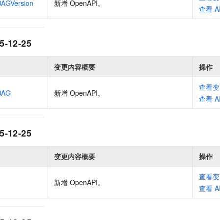
DAGVersion
新增 OpenAPI
。
一个 AI 助手
即刻拥有 DeepSeek-R1 满血版
超强辅助，Bol
查看
A
在企业官网、通讯软件中为客户提供 AI 客服
多种方案随心选，轻松解锁专属 DeepSeek
5-12-25
变更内容概要
操作
查看变
DAG
新增 OpenAPI
。
查看
A
5-12-25
变更内容概要
操作
查看变
新增 OpenAPI
。
查看
A