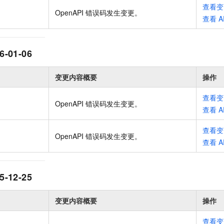
服务生态伙伴
视觉 Coding、空间感知、多模态思考等全面升级
1M上下文，专为长程任务能力而生
云工开物
企业应用
查看变
Night Plan 支持 Qwen 3.8-Max
AI 办公
NEW
OpenAPI 错误码发生变更
。
Red Hat
查看
A
30+ 款产品免费体验
夜间 5 折，Qwen/Meoo/TokenPlan 客户专享
AI智能应用
科研合作
ERP
堂（旗舰版）
SUSE
智能客服
AI 应用构建
大模型原生
CRM
2个月
自动承接线索
6-01-06
建站小程序
Qoder
大模型服务平台百炼-应用模版
OA 办公系统
HOT
NEW
面向真实软件
个人版上线、团队版降价；千问3.8-Max首发发尝鲜
丰富多元化的应用模版和解决方案
变更内容概要
操作
力提升
财税管理
模板建站
万有无界
大模型服务平台百炼-智能体
查看变
400电话
定制建站
OpenAPI 错误码发生变更
。
的模型效果
灵活可视化地构建企业级 Agent
查看
A
方案
广告营销
模板小程序
秒悟
人工智能平台 PAI
查看变
OpenAPI 错误码发生变更
。
定制小程序
云端极速 AI 
新一代 AI 视频生成模型，深度适配广告营销等场景
AI Native 的算法工程平台，一站式完成建模、训练、推理服务部署
查看
A
APP 开发
建站系统
5-12-25
AI 应用
10分钟微调：让0.6B模型媲美235B模型
多模态数据信
变更内容概要
操作
依托云原生高可用架构,实现Dify私有化部署
用1%尺寸在特定领域达到大模型90%以上效果
查看变