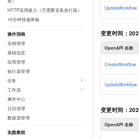
务）
AI 产品 免费试用
网络
安全
云开发大赛
UpdateWorkflow
Tableau 订阅
HTTP应用接入（不需要安装执行器）
1亿+ 大模型 tokens 和 
可观测
入门学习赛
10分钟快速体验
中间件
AI空中课堂在线直播课
140+云产品 免费试用
大模型服务
上云与迁云
产品新客免费试用，最长1
数据库
变更时间：
202
操作指南
生态解决方案
千问AI平台-Token Plan
企业出海
实例管理
大模型ACA认证体验
大数据计算
OpenAPI 名称
助力企业全员 AI 认知与能
行业生态解决方案
基础信息
政企业务
媒体服务
千问AI平台-模型体验
应用管理
开发者生态解决方案
CreateWorkflow
在线体验全尺寸、多种模态
企业服务与云通信
执行器管理
AI 开发和 AI 应用解决
Happy 系列大模型
任务
域名与网站
UpdateWorkflow
工作流
终端用户计算
事件中心
Serverless
日历管理
变更时间：
202
大模型解决方案
数据源管理
开发工具
快速部署 Dify，高效搭建 
OpenAPI 名称
实践教程
迁移与运维管理