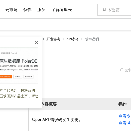
云市场
伙伴
服务
了解阿里云
AI 特惠
数据与 API
成为产品伙伴
企业增值服务
最佳实践
价格计算器
AI 场景体
基础软件
产品伙伴合
阿里云认证
市场活动
配置报价
大模型
度
任务调度 XXL-JOB 版
开发参考
API参考
版本说明
自助选配和估算价格
新方式
域名与网站
睿译宝，AI翻译排版一步到位
智启 AI 普惠权益
产品生态集成认证中心
企业支持计划
云上春晚
千问官方 MaaS 平台，为开发者和 Agent 而生，新用户赠送 1 亿 + tokens 额度
云服务器 EC
Qwen Aud
AI Coding
阿里云Maa
2026 阿里云
为企业打
数据集
Windows
大模型认证
模型
NEW
NEW
交付可用成果
值低价云产品抢先购
提供智能易用的域名与建站服务
上传文档即自动完成翻译和格式还原
至高享 1亿+免费 tokens，加速 Al 应用落地
安全可靠、弹
智能编程，一键
产品生态伙伴
专家技术服务
云上奥运之旅
弹性计算合作
阿里云中企出
手机三要素
宝塔 Linux
全部认证
价格优势
有专属领域专家
对象存储 OSS
GLM-5.2：长任务时代开源旗舰模型
阿里云 OPC 创新助力计划
云数据库 RD
即刻拥有 DeepS
AI 电商营销
产品生态伙伴工作台
企业增值服务台
云栖战略参考
云存储合作计
云栖大会
身份实名认证
CentOS
训练营
推动算力普惠，释放技术红利
的大模型服务
最高返9万
多领域专家智能体,一键组建 AI 虚拟交付团队
至高百万元 Token 补贴，加速一人公司成长
稳定、安全、高性价比、高性能的云存储服务
真正可用的 1M 上下文,一次完成代码全链路开发
轻松解锁专属 Dee
从图文生成到
复制
 12:04:29
云上的中国
数据库合作计
活动全景
短信
Docker
图片和
站式影视创作平台
人工智能平台 PAI
Hermes Agent，打造自进化智能体
Token Plan 模型订阅计划
Qoder
5 分钟轻松部署
AI 广告创作
企业成长
大模型
NEW
信息公告
看见新力量
云网络合作计
OCR 文字识别
JAVA
级电脑
证享300元代金券
可视化编排打通从文字构思到成片全链路闭环
一站式AI开发、训练和推理服务
自主进化，持久记忆，越用越聪明
Qwen3.8-Max 首发尝鲜，限时加量 10 倍，夜间低至2折
面向真实软件
图文、视频一
6-01-06
的全部系列、模块或功
Kimi-K3
HappyHors
NEW
魔搭 Mode
loud
服务实践
官网公告
区块回到产品主页，帮助
Kimi 最新旗舰模型，长程编程与推理利器
让文字生成流
金融模力时刻
Salesforce O
版
发票查验
全能环境
Qoder CN
Claude Code + GStack 打造工程团队
千问办公，限时限量积分加倍
云原生数据库 P
低代码高效构
AI 建站
NEW
作计划
计划
变更内容概要
操作
创新中心
魔搭 ModelSc
健康状态
让AI从“聊天伙伴”进化为能干活的“数字员工”
覆盖公网/内网、递归/权威、移动APP等全场景解析服务
安装技能 GStack，拥有专属 AI 工程团队
你的AI工作搭子，覆盖日常办公高频场景
基于千问大模型等，支持代码智能生成、研发智能问答
0 代码专业建
客户案例
天气预报查询
操作系统
Deepseek-v4-pro
HappyHors
态合作计划
态智能体模型
旗舰 MoE 大模型，百万上下文与顶尖推理能力
图生视频，流
查看变
Compute
同享
容器服务 Kubernetes 版 ACK
万小智 AI 建站低至 15元/月
云防火墙
AI 短剧/漫剧
快递物流查询
WordPress
成为服务伙
OpenAPI 错误码发生变更
。
高校合作
查看
A
式云数据仓库
点，立即开启云上创新
提供一站式管理容器应用的 K8s 服务
送.CN域名，送备案服务码
云原生的云上
AI助力短剧
GLM-5.2
Wan2.7-T
Ubuntu