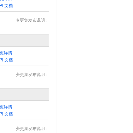
t.diy 一步搞定创意建站
构建大模型应用的安全防护体系
PI
文档
通过自然语言交互简化开发流程,全栈开发支持
通过阿里云安全产品对 AI 应用进行安全防护
变更集发布说明：
更详情
PI
文档
变更集发布说明：
更详情
PI
文档
变更集发布说明：