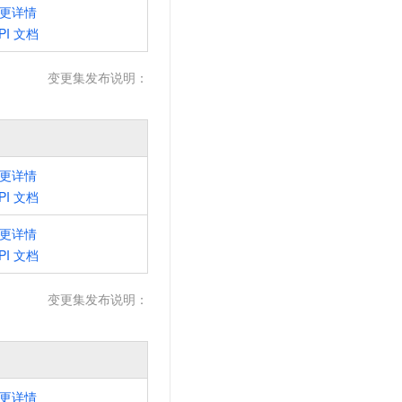
文戏情感细腻自然，动作戏激烈拳拳到肉，实现更强表演能力
支持中英文自由切换，具备更强的噪声鲁棒性
更详情
云聚AI 严选权益
SSL 证书
PI
文档
，一键激活高效办公新体验
精选AI产品，从模型到应用全链提效
堡垒机
AI 用量加速计划
应用
变更集发布说明：
防火墙
、识别商机，让客服更高效、服务更出色。
新老同享，达量后返
千问办公
主机安全
NEW
的智能体编程平台
一站式AI生产力平台
AI 应用及服务市场
伶鹊
更详情
企业级人与Agent协作平台，接入和调度多个数字员工
智能客服平台，对话机器人、对话分析、智能外呼
PI
文档
AI 应用
大模型服务平台百炼 - 全妙
更详情
大模型
应用创作平台
多模态内容创作工具，已接入 DeepSeek
PI
文档
自然语言处理
变更集发布说明：
数据标注
机器学习
息提取
与 AI 智能体进行实时音视频通话
从文本、图片、视频中提取结构化的属性信息
构建支持视频理解的 AI 音视频实时通话应用
更详情