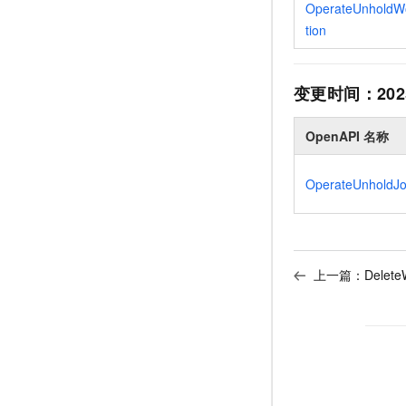
OperateUnholdW
tion
变更时间：
202
OpenAPI 名称
OperateUnholdJo
上一篇：
Delet