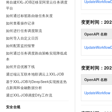
UpdateWorkflow
将自建XXL-JOB迁移至阿里云任务调度
10 分钟在聊天系统中增加
专有云
平台
如何通过标签路由做任务灰度
变更时间：
202
如何查看操作记录
如何进行任务调度限流
OpenAPI 名称
如何导入自定义日历
如何配置监控报警
UpdateWorkflow
如何通过任务调度路由策略实现降低成
本
如何开启优雅下线
变更时间：
202
通过端云互联本地联调云上XXL-JOB
OpenAPI 名称
基于XXL-JOB与DeepSeek实现推送热
点新闻和金融数据分析
UpdateWorkflow
通过XXL-JOB调度Dify工作流
安全合规