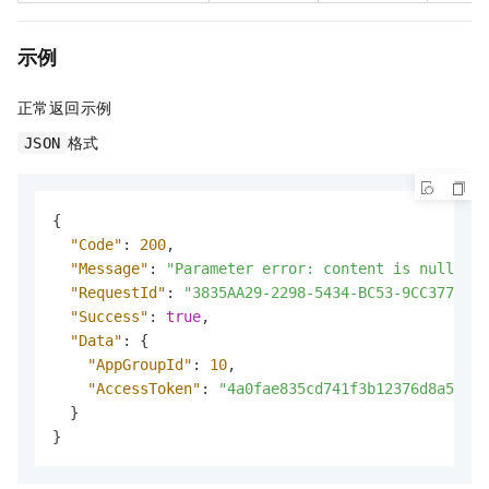
示例
正常返回示例
格式
JSON
{
"Code"
:
200
,
"Message"
:
"Parameter error: content is null.\n"
"RequestId"
:
"3835AA29-2298-5434-BC53-9CC377CDFD
"Success"
:
true
,
"Data"
:
{
"AppGroupId"
:
10
,
"AccessToken"
:
"4a0fae835cd741f3b12376d8a5a8e5
}
}