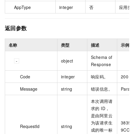
AppType
integer
否
应用类
返回参数
名称
类型
描述
示例值
Schema of
object
Response
Code
integer
响应码。
200
Message
string
错误信息。
Parame
本次调用请
求的 ID，
是由阿里云
为该请求生
3835A
RequestId
string
成的唯一标
9CC3