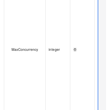
MaxConcurrency
integer
否