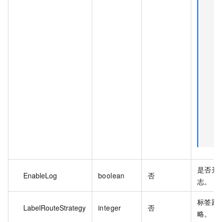
是否开
EnableLog
boolean
否
志。
标签路
LabelRouteStrategy
integer
否
略。