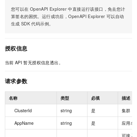
您可以在
OpenAPI Explorer
中直接运行该接口，免去您计
算签名的困扰。运行成功后，OpenAPI Explorer
可以自动
生成
SDK
代码示例。
授权信息
当前
API
暂无授权信息透出。
请求参数
名称
类型
必填
描述
ClusterId
string
是
集群 I
AppName
string
是
应用名
可接入