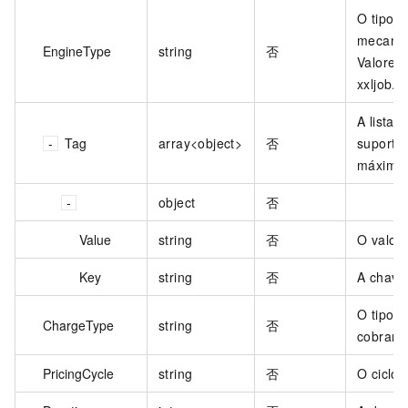
O tipo d
mecani
EngineType
string
否
Valores 
xxljob.
A lista 
Tag
array<object>
否
suporte
máximo 
object
否
Value
string
否
O valor 
Key
string
否
A chave 
O tipo d
ChargeType
string
否
cobranç
PricingCycle
string
否
O ciclo 