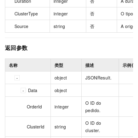
Duration
integer
否
A duraç
ClusterType
integer
否
O tipo d
Source
string
否
A orige
返回参数
名称
类型
描述
示例值
object
JSONResult.
Data
object
O ID do
OrderId
integer
pedido.
O ID do
ClusterId
string
cluster.