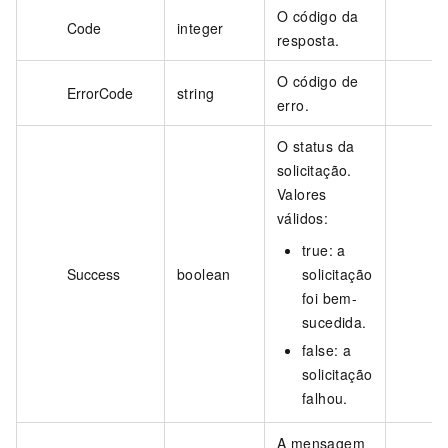
O código da
Code
integer
resposta.
O código de
ErrorCode
string
erro.
O status da
solicitação.
Valores
válidos:
true: a
Success
boolean
solicitação
foi bem-
sucedida.
false: a
solicitação
falhou.
A mensagem