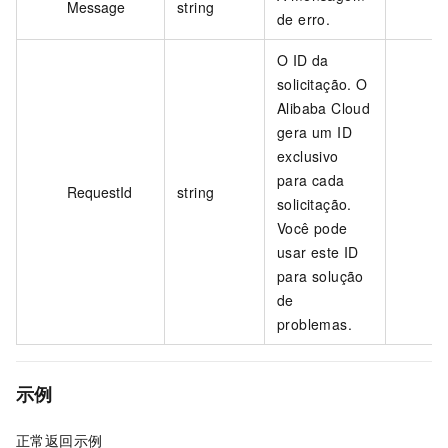
Message
string
de erro.
O ID da
solicitação. O
Alibaba Cloud
gera um ID
exclusivo
para cada
RequestId
string
solicitação.
Você pode
usar este ID
para solução
de
problemas.
示例
正常返回示例