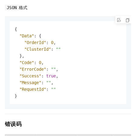
格式
JSON
{
"Data"
:
{
"OrderId"
:
0
,
"ClusterId"
:
""
}
,
"Code"
:
0
,
"ErrorCode"
:
""
,
"Success"
:
true
,
"Message"
:
""
,
"RequestId"
:
""
}
错误码