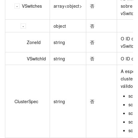
VSwitches
array<object>
否
sobre o
vSwitch
object
否
O ID da
ZoneId
string
否
vSwitch.
VSwitchId
string
否
O ID do 
A espec
cluster.
válidos:
scx.
ClusterSpec
string
否
scx.
scx.
scx.
scx.