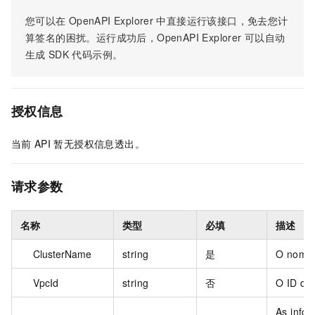
您可以在
OpenAPI Explorer
中直接运行该接口，免去您计
算签名的困扰。运行成功后，OpenAPI Explorer
可以自动
生成
SDK
代码示例。
授权信息
当前
API
暂无授权信息透出。
请求参数
名称
类型
必填
描述
ClusterName
string
是
O nome 
VpcId
string
否
O ID da
As info