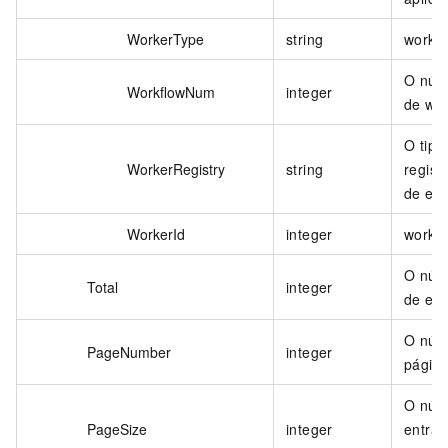
WorkerType
string
worke
O núm
WorkflowNum
integer
de wor
O tipo
WorkerRegistry
string
regist
de exe
WorkerId
integer
worke
O núme
Total
integer
de ent
O núm
PageNumber
integer
página
O núm
PageSize
integer
entrad