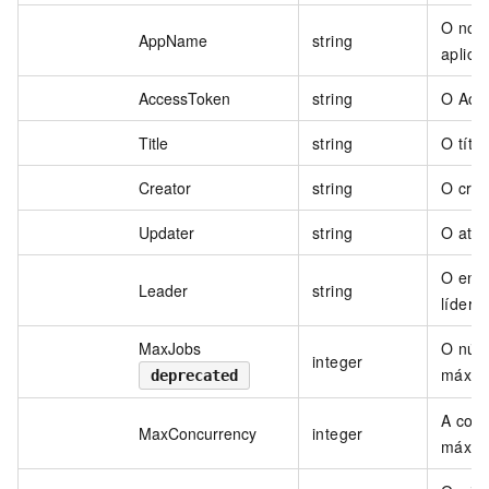
O nom
AppName
string
aplica
AccessToken
string
O Acc
Title
string
O títul
Creator
string
O cria
Updater
string
O atua
O end
Leader
string
líder.
MaxJobs
O núm
integer
máxim
deprecated
A conc
MaxConcurrency
integer
máxim