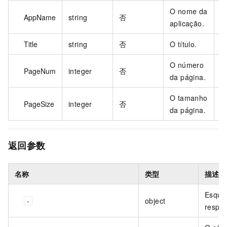
O nome da
AppName
string
否
aplicação.
Title
string
否
O título.
O número
PageNum
integer
否
1
da página.
O tamanho
PageSize
integer
否
2
da página.
返回参数
名称
类型
描述
Esque
object
respos