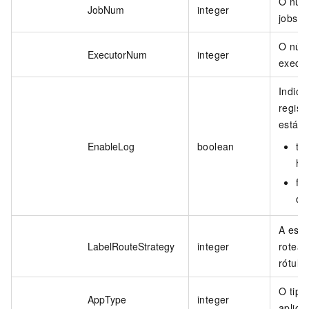
O núm
JobNum
integer
jobs.
O núm
ExecutorNum
integer
execut
Indica
regist
está h
EnableLog
boolean
tru
hab
fal
de
A estr
LabelRouteStrategy
integer
rotea
rótulo.
O tipo
AppType
integer
aplica