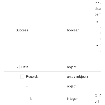
Indica
chama
bem-s
tru
ch
Success
boolean
be
su
fal
ch
fa
Data
object
Records
array<object>
object
O ID 
Id
integer
primár