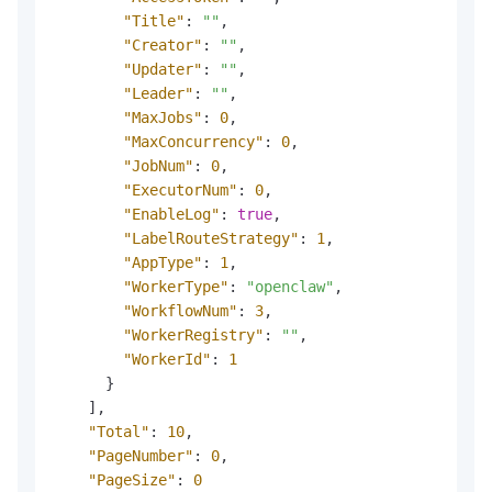
"Title"
:
""
,
"Creator"
:
""
,
"Updater"
:
""
,
"Leader"
:
""
,
"MaxJobs"
:
0
,
"MaxConcurrency"
:
0
,
"JobNum"
:
0
,
"ExecutorNum"
:
0
,
"EnableLog"
:
true
,
"LabelRouteStrategy"
:
1
,
"AppType"
:
1
,
"WorkerType"
:
"openclaw"
,
"WorkflowNum"
:
3
,
"WorkerRegistry"
:
""
,
"WorkerId"
:
1
}
]
,
"Total"
:
10
,
"PageNumber"
:
0
,
"PageSize"
:
0