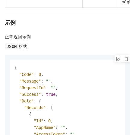
página
示例
正常返回示例
格式
JSON
{
"Code"
:
0
,
"Message"
:
""
,
"RequestId"
:
""
,
"Success"
:
true
,
"Data"
:
{
"Records"
:
[
{
"Id"
:
0
,
"AppName"
:
""
,
"AccessToken"
:
""
,