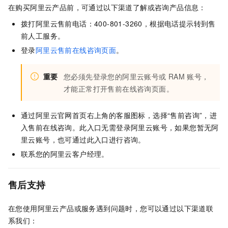
在购买阿里云产品前，可通过以下渠道了解或咨询产品信息：
拨打阿里云售前电话：400-801-3260，根据电话提示转到售
前人工服务。
登录
阿里云售前在线咨询页面
。
重要
您必须先登录您的阿里云账号或
RAM
账号，
才能正常打开售前在线咨询页面。
通过阿里云官网首页右上角的客服图标，选择“售前咨询”，进
入售前在线咨询。此入口无需登录阿里云账号，如果您暂无阿
里云账号，也可通过此入口进行咨询。
联系您的阿里云客户经理。
售后支持
在您使用阿里云产品或服务遇到问题时，您可以通过以下渠道联
系我们：