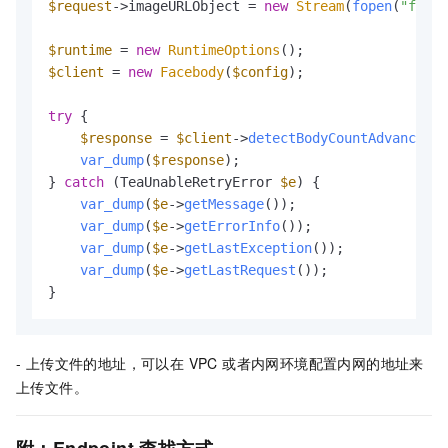
$request
->imageURLObject = 
new
Stream
(
fopen
(
"filep
$runtime
 = 
new
RuntimeOptions
$client
 = 
new
Facebody
(
$config
);

try
 {

$response
 = 
$client
->
detectBodyCountAdvance
(
$r
var_dump
(
$response
);

} 
catch
 (TeaUnableRetryError 
$e
) {

var_dump
(
$e
->
getMessage
());

var_dump
(
$e
->
getErrorInfo
());

var_dump
(
$e
->
getLastException
());

var_dump
(
$e
->
getLastRequest
());

}
- 上传文件的地址，可以在 VPC 或者内网环境配置内网的地址来
上传文件。