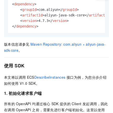
<
dependency
>
<
groupId
>
com.aliyun
</
groupId
>
<
artifactId
>
aliyun-java-sdk-core
</
artifactId
>
<
version
>
4.7.3
</
version
>
</
dependency
>
版本信息请参见
Maven Repository: com.aliyun » aliyun-java-
sdk-core
。
使用
SDK
本文将以调用
ECS
DescribeInstances
接口为例，为您分步介绍
如何使用
V1.0 SDK。
1. 初始化请求客户端
所有的
OpenAPI
均通过核心
SDK
提供的
Client
发起调用，因此
在调用
OpenAPI
之前，需要先进行客户端初始化。这里以使用