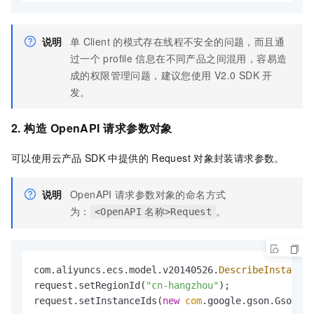
说明
单
Client
的模式存在线程不安全的问题，而且通
过一个
profile
信息在不同产品之间混用，容易造
成的权限管理问题，建议您使用
V2.0 SDK
开
发。
2. 构造
OpenAPI
请求
参数
对象
可以使用云产品
SDK
中提供的
Request
对象封装请求参数。
说明
OpenAPI
请求参数对象的命名方式
为：
。
<OpenAPI
名称>Request
com.aliyuncs.ecs.model.v20140526.
DescribeInstances
request.setRegionId(
"cn-hangzhou"
);

request.setInstanceIds(
new
com
.google.gson.Gson().