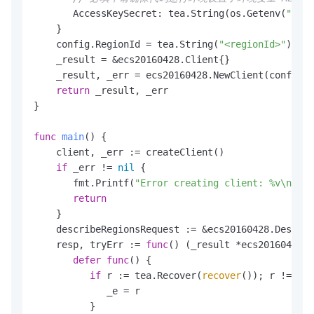
       AccessKeySecret: tea.String(os.Getenv(
"ALIB
    }

    config.RegionId = tea.String(
"<regionId>"
)

    _result = &ecs20160428.Client{}

    _result, _err = ecs20160428.NewClient(config)

return
 _result, _err

}

func
main
()
 {

    client, _err := createClient()

if
 _err != 
nil
 {

       fmt.Printf(
"Error creating client: %v\n"
, _
return
    }

    describeRegionsRequest := &ecs20160428.Describ
    resp, tryErr := 
func
()
 (_result *ecs20160428.D
defer
func
()
 {

if
 r := tea.Recover(
recover
()); r != 
nil
             _e = r

          }
