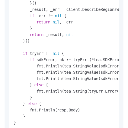
       }()

       _result, _err = client.DescribeRegionsWithO
if
 _err != 
nil
 {

return
nil
, _err

       }

return
 _result, 
nil
    }()

if
 tryErr != 
nil
 {

if
 sdkError, ok := tryErr.(*tea.SDKError); 
          fmt.Println(tea.StringValue(sdkError.Mes
          fmt.Println(tea.StringValue(sdkError.Cod
          fmt.Println(tea.StringValue(sdkError.Dat
       } 
else
 {

          fmt.Println(tea.String(tryErr.Error()))

       }

    } 
else
 {

       fmt.Println(resp.Body)

    }
