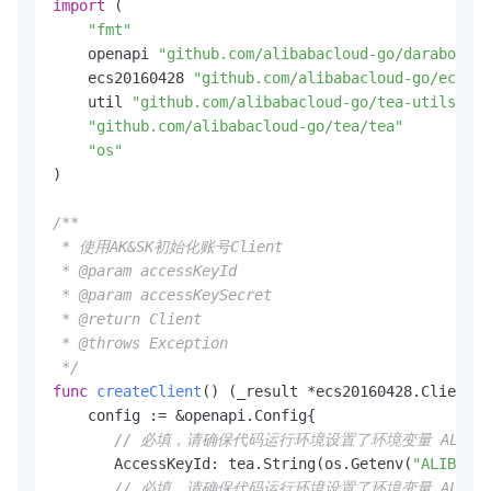
import
 (

"fmt"
    openapi 
"github.com/alibabacloud-go/darabonba-
    ecs20160428 
"github.com/alibabacloud-go/ecs-20
    util 
"github.com/alibabacloud-go/tea-utils/v2/
"github.com/alibabacloud-go/tea/tea"
"os"
)

/**

 * 使用AK&SK初始化账号Client

 * @param accessKeyId

 * @param accessKeySecret

 * @return Client

 * @throws Exception

 */
func
createClient
()
 (_result *ecs20160428.Client, 
    config := &openapi.Config{

// 必填，请确保代码运行环境设置了环境变量 ALIBABA_CL
       AccessKeyId: tea.String(os.Getenv(
"ALIBABA_
// 必填，请确保代码运行环境设置了环境变量 ALIBABA_CL