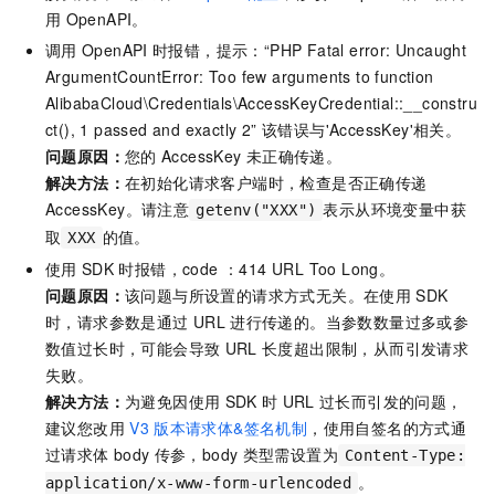
用
OpenAPI。
调用
OpenAPI
时报错，提示：“PHP Fatal error: Uncaught
ArgumentCountError: Too few arguments to function
AlibabaCloud\Credentials\AccessKeyCredential::__constru
ct(), 1 passed and exactly 2” 该错误与'AccessKey'相关。
问题原因：
您的
AccessKey
未正确传递。
解决方法：
在初始化请求客户端时，检查是否正确传递
AccessKey。请注意
表示从环境变量中获
getenv("XXX")
取
的值。
XXX
使用
SDK
时报错，code ：414 URL Too Long。
问题原因：
该问题与所设置的请求方式无关。在使用
SDK
时，请求参数是通过
URL
进行传递的。当参数数量过多或参
数值过长时，可能会导致
URL
长度超出限制，从而引发请求
失败。
解决方法：
为避免因使用
SDK
时
URL
过长而引发的问题，
建议您改用
V3
版本请求体&签名机制
，使用自签名的方式通
过请求体
body
传参，body
类型需设置为
Content-Type:
。
application/x-www-form-urlencoded