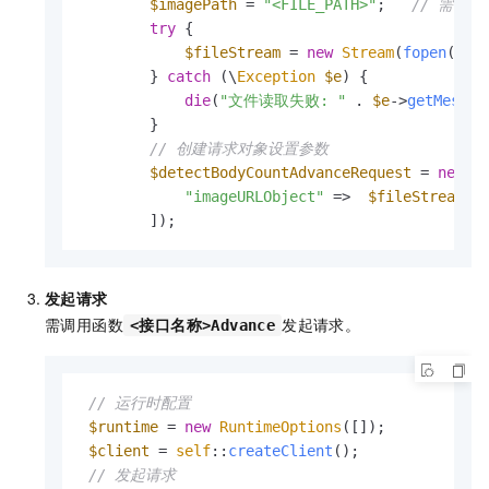
$imagePath
 = 
"<FILE_PATH>"
;   
// 需替
try
 {

$fileStream
 = 
new
Stream
(
fopen
(
$im
        } 
catch
 (\
Exception
$e
) {

die
(
"文件读取失败: "
 . 
$e
->
getMessag
        }

// 创建请求对象设置参数
$detectBodyCountAdvanceRequest
 = 
new
D
"imageURLObject"
 =>  
$fileStream
        ]);   
发起请求
需调用函数
发起请求。
<接口名称>Advance
// 运行时配置
$runtime
 = 
new
RuntimeOptions
([]);

$client
 = 
self
::
createClient
();

// 发起请求      