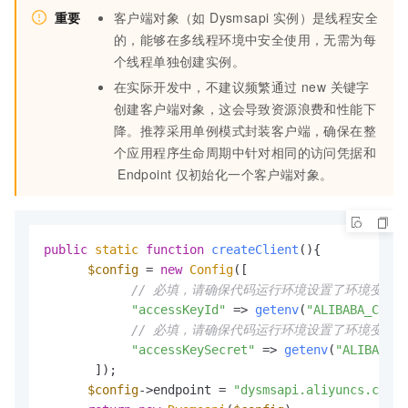
重要
客户端对象（如 Dysmsapi 实例）是线程安全
的，能够在多线程环境中安全使用，无需为每
个线程单独创建实例。
在实际开发中，不建议频繁通过 new 关键字
创建客户端对象，这会导致资源浪费和性能下
降。推荐采用单例模式封装客户端，确保在整
个应用程序生命周期中针对相同的访问凭据和
Endpoint
仅初始化一个客户端对象。
public
static
function
createClient
(
)
{

$config
 = 
new
Config
([

// 必填，请确保代码运行环境设置了环境变量 ALIBAB
"accessKeyId"
 => 
getenv
(
"ALIBABA_CLOUD
// 必填，请确保代码运行环境设置了环境变量 ALIBAB
"accessKeySecret"
 => 
getenv
(
"ALIBABA_C
       ]);

$config
->endpoint = 
"dysmsapi.aliyuncs.com"
;
