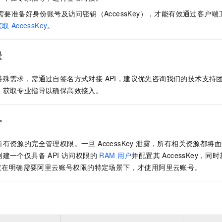
服务生态伙伴
视觉 Coding、空间感知、多模态思考等全面升级
1M上下文，专为长程任务能力而生
云工开物
企业应用
Night Plan 支持 Qwen 3.8-Max
AI 办公
NEW
需要准备好身份账号及访问密钥（AccessKey），才能有效通过客户端工
Red Hat
30+ 款产品免费体验
夜间 5 折，Qwen/Meoo/TokenPlan 客户专享
AI智能应用
科研合作
获取
AccessKey
。
ERP
堂（旗舰版）
SUSE
智能客服
AI 应用构建
大模型原生
CRM
2个月
自动承接线索
景
建站小程序
Qoder
大模型服务平台百炼-应用模版
OA 办公系统
HOT
NEW
面向真实软件
个人版上线、团队版降价；千问3.8-Max首发发尝鲜
丰富多元化的应用模版和解决方案
特殊需求，需通过自签名方式对接 API，建议优先咨询我们的技术支持
力提升
财税管理
模板建站
92），获取专业指导以确保高效接入。
万有无界
大模型服务平台百炼-智能体
400电话
定制建站
的模型效果
灵活可视化地构建企业级 Agent
方案
广告营销
模板小程序
备
秒悟
人工智能平台 PAI
定制小程序
云端极速 AI 
新一代 AI 视频生成模型，深度适配广告营销等场景
AI Native 的算法工程平台，一站式完成建模、训练、推理服务部署
有资源的完全管理权限。一旦 AccessKey 泄露，所有相关资源都
APP 开发
建一个仅具备 API 访问权限的
RAM
用户
并配置其 AccessKey，同
。仅在明确需要阿里云账号权限的特定场景下，才使用阿里云账号。
建站系统
AI 应用
10分钟微调：让0.6B模型媲美235B模型
多模态数据信
依托云原生高可用架构,实现Dify私有化部署
用1%尺寸在特定领域达到大模型90%以上效果