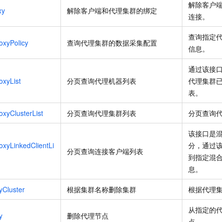
解除客户
xy
解除客户端和代理集群的绑定
连接。
查询指定
oxyPolicy
查询代理集群的数据采集配置
信息。
通过该接
oxyList
分页查询代理机器列表
代理集群
表。
oxyClusterList
分页查询代理集群列表
分页查询
该接口是
oxyLinkedClientLi
分，通过
分页查询连接客户端列表
到指定混
息。
yCluster
根据集群名称删除集群
根据代理
从指定的
y
删除代理节点
点。