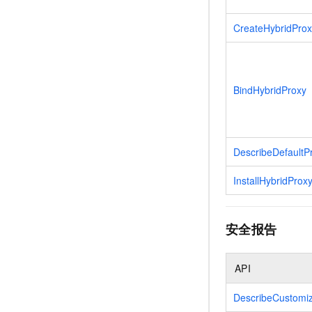
CreateHybridProx
BindHybridProxy
DescribeDefaultPr
InstallHybridProx
安全报告
API
DescribeCustomiz