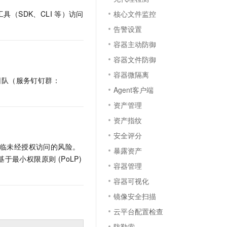
文戏情感细腻自然，动作戏激烈拳拳到肉，实现更强表演能力
支持中英文自由切换，具备更强的噪声鲁棒性
云聚AI 严选权益
SSL 证书
核心文件监控
具（SDK、CLI
等）访问
，一键激活高效办公新体验
精选AI产品，从模型到应用全链提效
告警设置
堡垒机
AI 用量加速计划
应用
容器主动防御
防火墙
、识别商机，让客服更高效、服务更出色。
新老同享，达量后返
容器文件防御
千问办公
主机安全
NEW
容器微隔离
的智能体编程平台
一站式AI生产力平台
团队（服务钉钉群：
Agent客户端
AI 应用及服务市场
伶鹊
资产管理
企业级人与Agent协作平台，接入和调度多个数字员工
智能客服平台，对话机器人、对话分析、智能外呼
AI 应用
资产指纹
大模型服务平台百炼 - 全妙
大模型
安全评分
应用创作平台
多模态内容创作工具，已接入 DeepSeek
将面临未经授权访问的风险。
暴露资产
自然语言处理
时基于最小权限原则 (PoLP)
容器管理
数据标注
容器可视化
机器学习
镜像安全扫描
息提取
与 AI 智能体进行实时音视频通话
云平台配置检查
从文本、图片、视频中提取结构化的属性信息
构建支持视频理解的 AI 音视频实时通话应用
防勒索