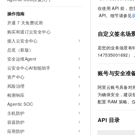
AI 产品 免费试用
网络
安全
云开发大赛
在使用
API
前，您
Tableau 订阅
1亿+ 大模型 tokens 和 
操作指南
API。细节请参见
可观测
入门学习赛
中间件
AI空中课堂在线直播课
开通 7 天免费试用
140+云产品 免费试用
大模型服务
上云与迁云
产品新客免费试用，最长1
数据库
购买和退订云安全中心
自定义签名场
生态解决方案
千问AI平台-Token Plan
接入云安全中心
企业出海
大模型ACA认证体验
大数据计算
若您的业务场景有
助力企业全员 AI 认知与能
总览（新版）
行业生态解决方案
政企业务
1475350016
媒体服务
千问AI平台-模型体验
安全运维Agent
开发者生态解决方案
在线体验全尺寸、多种模态
云安全中心AI智能助手
企业服务与云通信
AI 开发和 AI 应用解决
账号与安全准
Happy 系列大模型
资产中心
域名与网站
风险治理
阿里云账号具备对所
终端用户计算
为确保安全，建议创
检测响应
配置 RAM 策略
Agentic SOC
Serverless
大模型解决方案
主机防护
开发工具
API
目录
快速部署 Dify，高效搭建 
容器防护
迁移与运维管理
应用防护