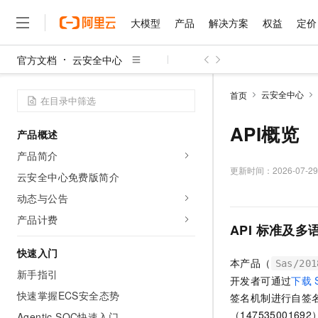
大模型
产品
解决方案
权益
定价
官方文档
云安全中心
大模型
产品
解决方案
权益
定价
云市场
伙伴
服务
了解阿里云
精选产品
精选解决方案
普惠上云
产品定价
精选商城
成为销售伙伴
售前咨询
为什么选择阿里云
千问AI平台
云安全中心
首页
了解云产品的定价详情
大模型服务平台百炼
千问办公，解锁你的工作
普惠上云 官方力荐
分销伙伴
在线服务
网站建设
什么是云计算
大
大模型服务与应用平台
企业级Agent产品，直接
云服务器38元/年起，超
API概览
产品概述
咨询伙伴
多端小程序
技术领先
云上成本管理
售后服务
千问大模型
Agency Agents：拥
官方推荐返现计划
大模型
产品简介
大模型
精选产品
精选解决方案
Salesforce 国际版订阅
稳定可靠
管理和优化成本
多元化、高性能、安全可靠
推荐新用户得奖励，单订单
更新时间：
2026-07-29
销售伙伴合作计划
云安全中心免费版简介
自助服务
友盟天域
安全合规
人工智能与机器学习
AI
文本生成
无影云电脑
HappyHorse 打造一
云工开物
动态与公告
无影生态合作计划
在线服务
观测云
分析师报告
随时随地安全接入的云上超
高校专属算力普惠，学生认
计算
互联网应用开发
产品计费
Qwen3.8-Max
HOT
API
标准及多
Salesforce On Alibaba C
工单服务
智能体时代全能旗舰模型
Tuya 物联网平台阿里云
研究报告与白皮书
云解析DNS
快速拥有专属 OpenClaw
Consulting Partner 合
大数据
容器
快速入门
免费试用
短信专区
本产品（
蓝凌 OA
Qwen3.7-Plus
Sas/201
AI 大模型销售与服务生
新手指引
现代化应用
存储
天池大赛
能看、能想、能动手的多模
开发者可通过
下载
云原生大数据计算服务 Max
解决方案免费试用 新老
电子合同
快速掌握ECS安全态势
签名机制进行自签
面向分析的企业级SaaS模
最高领取价值200元试用
安全
网络与CDN
AI 算法大赛
Qwen3-VL-Plus
畅捷通
（147535001
Agentic SOC快速入门