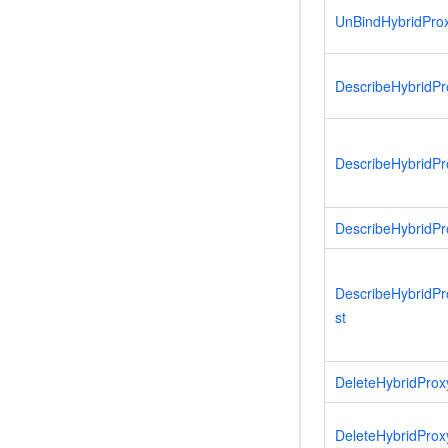
UnBindHybridPro
DescribeHybridPr
DescribeHybridPr
DescribeHybridPr
DescribeHybridPr
st
DeleteHybridProx
DeleteHybridProx