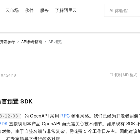
云市场
伙伴
服务
了解阿里云
AI 特惠
数据与 API
成为产品伙伴
企业增值服务
最佳实践
价格计算器
AI 场景体
基础软件
产品伙伴合
阿里云认证
市场活动
配置报价
大模型
开发参考
API参考指南
API概览
自助选配和估算价格
新方式
域名与网站
睿译宝，AI翻译排版一步到位
智启 AI 普惠权益
产品生态集成认证中心
企业支持计划
云上春晚
千问官方 MaaS 平台，为开发者和 Agent 而生，新用户赠送 1 亿 + tokens 额度
云服务器 EC
Qwen Aud
AI Coding
阿里云Maa
2026 阿里云
为企业打
数据集
Windows
大模型认证
模型
NEW
NEW
交付可用成果
值低价云产品抢先购
提供智能易用的域名与建站服务
上传文档即自动完成翻译和格式还原
至高享 1亿+免费 tokens，加速 Al 应用落地
安全可靠、弹
智能编程，一键
产品生态伙伴
专家技术服务
云上奥运之旅
弹性计算合作
阿里云中企出
手机三要素
宝塔 Linux
全部认证
价格优势
有专属领域专家
对象存储 OSS
GLM-5.2：长任务时代开源旗舰模型
阿里云 OPC 创新助力计划
云数据库 RD
即刻拥有 DeepS
AI 电商营销
产品生态伙伴工作台
企业增值服务台
云栖战略参考
云存储合作计
云栖大会
身份实名认证
CentOS
训练营
推动算力普惠，释放技术红利
的大模型服务
最高返9万
多领域专家智能体,一键组建 AI 虚拟交付团队
至高百万元 Token 补贴，加速一人公司成长
稳定、安全、高性价比、高性能的云存储服务
真正可用的 1M 上下文,一次完成代码全链路开发
轻松解锁专属 Dee
从图文生成到
复制 MD 格式
 07:24:48
云上的中国
数据库合作计
活动全景
短信
Docker
图片和
站式影视创作平台
人工智能平台 PAI
Hermes Agent，打造自进化智能体
Token Plan 模型订阅计划
Qoder
5 分钟轻松部署
AI 广告创作
企业成长
大模型
NEW
信息公告
看见新力量
云网络合作计
OCR 文字识别
JAVA
级电脑
证享300元代金券
可视化编排打通从文字构思到成片全链路闭环
一站式AI开发、训练和推理服务
自主进化，持久记忆，越用越聪明
Qwen3.8-Max 首发尝鲜，限时加量 10 倍，夜间低至2折
面向真实软件
图文、视频一
Kimi-K3
HappyHors
NEW
魔搭 Mode
语言预置
SDK
loud
服务实践
官网公告
Kimi 最新旗舰模型，长程编程与推理利器
让文字生成流
金融模力时刻
Salesforce O
版
发票查验
全能环境
Qoder CN
Claude Code + GStack 打造工程团队
千问办公，限时限量积分加倍
云原生数据库 P
低代码高效构
AI 建站
NEW
作计划
计划
创新中心
魔搭 ModelSc
健康状态
让AI从“聊天伙伴”进化为能干活的“数字员工”
覆盖公网/内网、递归/权威、移动APP等全场景解析服务
安装技能 GStack，拥有专属 AI 工程团队
你的AI工作搭子，覆盖日常办公高频场景
基于千问大模型等，支持代码智能生成、研发智能问答
0 代码专业建
客户案例
）的
OpenAPI
采用
RPC
签名风格。我们已经为开发者封装
天气预报查询
操作系统
Deepseek-v4-pro
HappyHors
8-12-03
态合作计划
态智能体模型
旗舰 MoE 大模型，百万上下文与顶尖推理能力
图生视频，流
SDK
直接调用本产品
OpenAPI
而无需关心技术细节。如果现有
SDK
Compute
同享
容器服务 Kubernetes 版 ACK
万小智 AI 建站低至 15元/月
云防火墙
AI 短剧/漫剧
快递物流查询
WordPress
成为服务伙
高校合作
名对接。由于自签名细节非常复杂，需花费 5
个工作日左右。因此建议
式云数据仓库
点，立即开启云上创新
提供一站式管理容器应用的 K8s 服务
送.CN域名，送备案服务码
云原生的云上
AI助力短剧
GLM-5.2
Wan2.7-T
Ubuntu
692），在专家指导下进行签名对接。