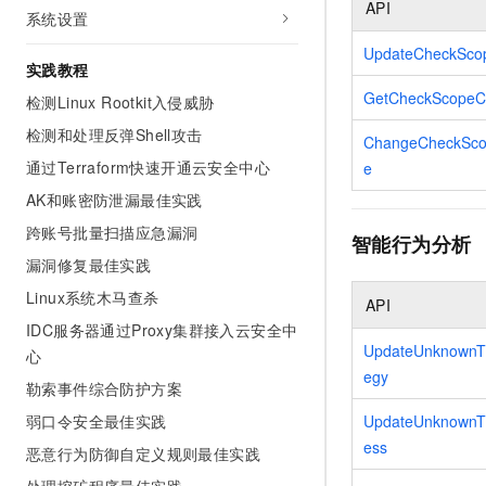
API
10 分钟在聊天系统中增加
系统设置
专有云
UpdateCheckSco
实践教程
GetCheckScopeC
检测Linux Rootkit入侵威胁
检测和处理反弹Shell攻击
ChangeCheckScop
通过Terraform快速开通云安全中心
e
AK和账密防泄漏最佳实践
跨账号批量扫描应急漏洞
智能行为分析
漏洞修复最佳实践
Linux系统木马查杀
API
IDC服务器通过Proxy集群接入云安全中
UpdateUnknownTh
心
egy
勒索事件综合防护方案
UpdateUnknownTh
弱口令安全最佳实践
ess
恶意行为防御自定义规则最佳实践