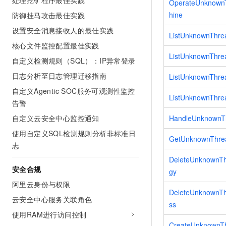
处理挖矿程序最佳实践
OperateUnknown
hine
防御挂马攻击最佳实践
设置安全消息接收人的最佳实践
ListUnknownThrea
核心文件监控配置最佳实践
ListUnknownThre
自定义检测规则（SQL）：IP异常登录
日志分析至日志管理迁移指南
ListUnknownThre
自定义Agentic SOC服务可观测性监控
ListUnknownThre
告警
HandleUnknownTh
自定义云安全中心监控通知
使用自定义SQL检测规则分析非标准日
GetUnknownThreat
志
DeleteUnknownTh
安全合规
gy
阿里云身份与权限
DeleteUnknownTh
云安全中心服务关联角色
ss
使用RAM进行访问控制
CreateUnknownTh