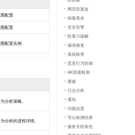
t.diy 一步搞定创意建站
构建大模型应用的安全防护体系
网页防篡改
通过自然语言交互简化开发流程,全栈开发支持
通过阿里云安全产品对 AI 应用进行安全防护
范围配置
病毒查杀
安全告警
范围配置
防暴力破解
范围配置实例
漏洞修复
基线检查
恶意行为防御
AK泄露检测
蜜罐
日志分析
通知
行为分析策略。
功能设置
导出检测结果
行为分析的进程详情。
服务关联角色