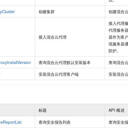
yCluster
创建集群
创建混合
接入代理
代理服务
接入混合云代理
器作为客
现服务器
防护。
oxyInstallVersion
查询混合云代理默认安装版本
查询混合
y
安装混合云代理客户端
安装混合
标题
API
概述
eReportList
查询安全报告列表
查询安全