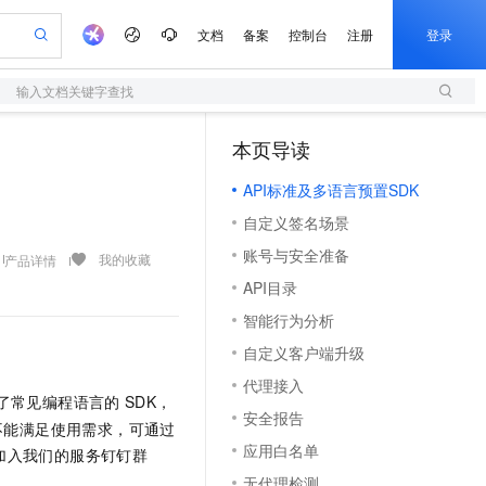
文档
备案
控制台
注册
登录
输入文档关键字查找
验
作计划
器
AI 活动
专业服务
服务伙伴合作计划
开发者社区
加入我们
服务平台百炼
阿里云 OPC 创新助力计划
本页导读
（1）
一站式生成采购清单，支持单品或批量购买
S
io：打造专属 AI 语音助手
S产品伙伴计划（繁花）
峰会
造的大模型服务与应用开发平台
轻量应用服务器
一句话生成原生可编辑精美 PPT 文稿
AI 生产力先锋
Al MaaS 服务伙伴赋能合作
域名
博文
Careers
至高可申请百万元
API标准及多语言预置SDK
性可伸缩的云计算服务
开启高性价比 AI 编程新体验
Qwen-Audio-3.0-Realtime 端到端实时语音角色扮演
输入一句话想法, 轻松生成专业的 PPT
先锋实践拓展 AI 生产力的边界
快速构建应用程序和网站，即刻迈出上云第一步
Token 补贴，五大权
计划
海大会
伙伴信用分合作计划
商标
问答
社会招聘
自定义签名场景
益加速 OPC 成功
S
eek-V4-Pro
数字证书管理服务（原SSL证书）
一键部署幻兽帕鲁游戏服务器
飞天发布时刻
HOT
划
备案
电子书
校园招聘
账号与安全准备
pSeek-V4-Pro
视频创作，一键激活电商全链路生产力
全托管，含MySQL、PostgreSQL、SQL Server、MariaDB多引擎
实现全站HTTPS，呈现可信的WEB访问
一键购买专属联机服务器，轻松开启游戏
所见，即是所愿
我的收藏
产品详情
更多支持
划
公司注册
镜像站
API目录
视频生成
语音识别与合成
专属 QwenPaw
短信服务
漫剧工坊：一站式动画创作平台
AI 实训营
HOT
合作伙伴培训与认证
智能行为分析
划
上云迁移
的智能体编程平台
站生成，高效打造优质广告素材
从聊天伙伴进化为能主动干活的本地数字员工
快速生产连贯的高质量长漫剧
从基础到进阶，Agent 创客手把手教你
国内短信简单易用，安全可靠，秒级触达，全球覆盖200+国家和地区。
e-1.1-T2V
Qwen3-TTS-Flash
lScope
我要反馈
查询合作伙伴
自定义客户端升级
畅细腻的高质量视频
离线语音合成大模型，多语言方言自适应，低延迟高稳定
n Alibaba Cloud ISV 合作
代维服务
olarDB
建企业门户网站
大数据开发治理平台 DataWorks
10 分钟搭建微信、支付宝小程序
代理接入
创新加速
ope
登录合作伙伴管理后台
我要建议
站，无忧落地极速上线
以可视化方式快速构建移动和 PC 门户网站
100%兼容MySQL、PostgreSQL，兼容Oracle，支持集中和分布式
高效部署网站，快速应用到小程序
Data Agent 驱动的一站式 Data+AI 开发治理平台
了常见编程语言的
SDK，
e-1.1-I2V
Cosyvoice-V3-Flash
安全报告
安全
畅自然，细节丰富
高表现力语音合成大模型，语音克隆听感自然
不能满足使用需求，可通过
我要投诉
上云场景组合购
伴
应用白名单
加入我们的服务钉钉群
边界网络安全防护产品
漫剧创作，剧本、分镜、视频高效生成
覆盖90%+业务场景，专享组合折扣价
2V
VPN
Fun-ASR
无代理检测