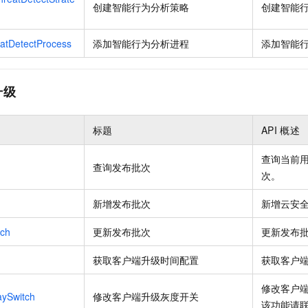
创建智能行为分析策略
创建智能
tDetectProcess
添加智能行为分析进程
添加智能
升级
标题
API
概述
查询当前
查询发布批次
次。
新增发布批次
新增云安
tch
更新发布批次
更新发布
获取客户端升级时间配置
获取客户
修改客户端
aySwitch
修改客户端升级灰度开关
该功能请