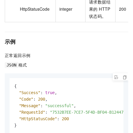
请求数据结
HttpStatusCode
integer
果的 HTTP
200
状态码。
示例
正常返回示例
格式
JSON
{
"Success"
:
true
,
"Code"
:
200
,
"Message"
:
"successful"
,
"RequestId"
:
"7532B7EE-7CE7-5F4D-BF04-B12447DDCA
"HttpStatusCode"
:
200
}