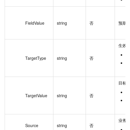
FieldValue
string
否
预期
生效
A
TargetType
string
否
S
选
目标
A
TargetValue
string
否
其
产
业务
Source
string
否
a