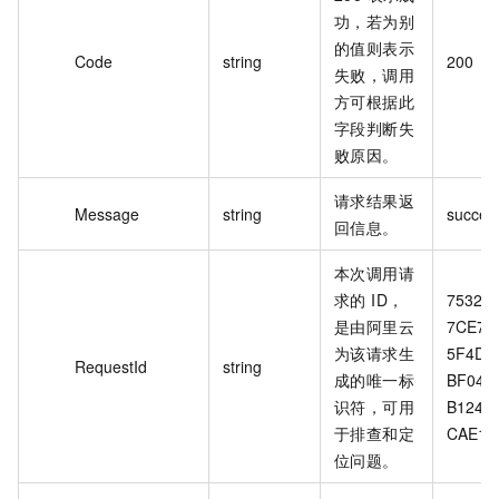
功，若为别
的值则表示
Code
string
200
失败，调用
方可根据此
字段判断失
败原因。
请求结果返
Message
string
success
回信息。
本次调用请
求的 ID，
7532B
是由阿里云
7CE7-
为该请求生
5F4D-
RequestId
string
成的唯一标
BF04-
识符，可用
B1244
于排查和定
CAE1
位问题。