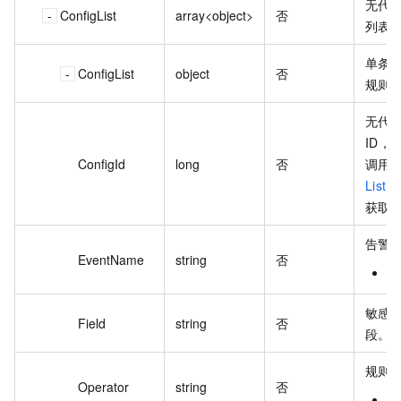
无代
ConfigList
array<object>
否
列表
单条
ConfigList
object
否
规则
无代
ID
ConfigId
long
否
调用
ListMa
获取敏
告警
EventName
string
否
A
敏感
Field
string
否
段。
规则
Operator
string
否
s