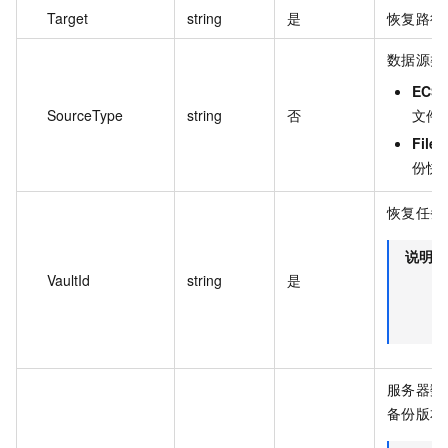
Target
string
是
恢复路径
数据源类
ECS_
SourceType
string
否
文件
File
份快
恢复任务
说明
VaultId
string
是
服务器数
备份版本