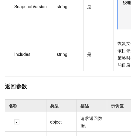
说明
SnapshotVersion
string
是
恢复文件
该目录是
Includes
string
是
策略时指
的目录。
返回参数
名称
类型
描述
示例值
请求返回数
object
据。