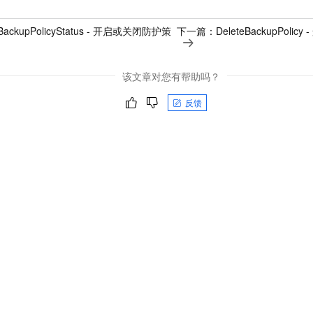
yBackupPolicyStatus - 开启或关闭防护策
下一篇：
DeleteBackupPol
该文章对您有帮助吗？
反馈