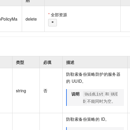
别
一个 AI 助手
即刻拥有 DeepSeek-R1 满血版
超强辅助，Bol
在企业官网、通讯软件中为客户提供 AI 客服
多种方案随心选，轻松解锁专属 DeepSeek
*
全部资源
pPolicyMa
delete
*
类型
必填
描述
防勒索备份策略防护的服务器
的 UUID。
string
否
说明
和
UuidList
UUI
不能同时为空。
D
防勒索备份策略的 ID。