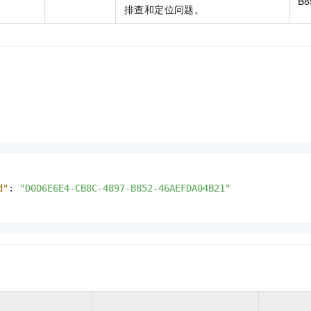
B8
排查和定位问题。
d"
:
"D0D6E6E4-CB8C-4897-B852-46AEFDA04B21"