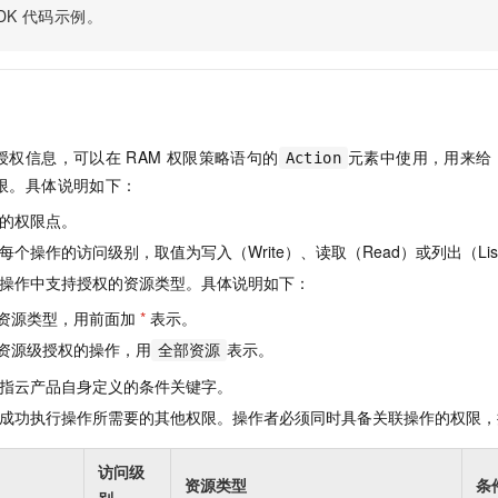
服务生态伙伴
视觉 Coding、空间感知、多模态思考等全面升级
1M上下文，专为长程任务能力而生
云工开物
企业应用
DK
代码示例。
Night Plan 支持 Qwen 3.8-Max
AI 办公
NEW
Red Hat
30+ 款产品免费体验
夜间 5 折，Qwen/Meoo/TokenPlan 客户专享
AI智能应用
科研合作
ERP
堂（旗舰版）
SUSE
智能客服
AI 应用构建
大模型原生
CRM
2个月
自动承接线索
建站小程序
Qoder
大模型服务平台百炼-应用模版
OA 办公系统
HOT
NEW
授权信息，可以在
RAM
权限策略语句的
元素中使用，用来给
Action
面向真实软件
个人版上线、团队版降价；千问3.8-Max首发发尝鲜
丰富多元化的应用模版和解决方案
力提升
财税管理
模板建站
限。具体说明如下：
万有无界
大模型服务平台百炼-智能体
的权限点。
400电话
定制建站
的模型效果
灵活可视化地构建企业级 Agent
个操作的访问级别，取值为写入（Write）、读取（Read）或列出（Lis
方案
广告营销
模板小程序
秒悟
人工智能平台 PAI
操作中支持授权的资源类型。具体说明如下：
定制小程序
云端极速 AI 
新一代 AI 视频生成模型，深度适配广告营销等场景
AI Native 的算法工程平台，一站式完成建模、训练、推理服务部署
资源类型，用前面加
*
表示。
APP 开发
资源级授权的操作，用
表示。
全部资源
建站系统
指云产品自身定义的条件关键字。
成功执行操作所需要的其他权限。操作者必须同时具备关联操作的权限，
AI 应用
10分钟微调：让0.6B模型媲美235B模型
多模态数据信
依托云原生高可用架构,实现Dify私有化部署
用1%尺寸在特定领域达到大模型90%以上效果
访问级
资源类型
条