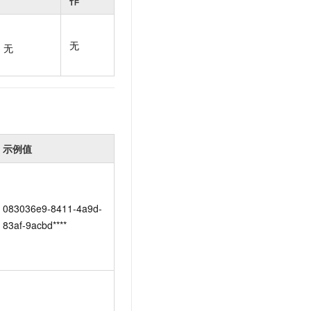
作
t.diy 一步搞定创意建站
构建大模型应用的安全防护体系
通过自然语言交互简化开发流程,全栈开发支持
通过阿里云安全产品对 AI 应用进行安全防护
无
无
示例值
083036e9-8411-4a9d-
83af-9acbd****