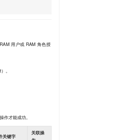
文戏情感细腻自然，动作戏激烈拳拳到肉，实现更强表演能力
支持中英文自由切换，具备更强的噪声鲁棒性
云聚AI 严选权益
SSL 证书
，一键激活高效办公新体验
精选AI产品，从模型到应用全链提效
堡垒机
AI 用量加速计划
应用
防火墙
、识别商机，让客服更高效、服务更出色。
新老同享，达量后返
千问办公
主机安全
NEW
RAM
用户或
RAM
角色授
的智能体编程平台
一站式AI生产力平台
AI 应用及服务市场
伶鹊
企业级人与Agent协作平台，接入和调度多个数字员工
智能客服平台，对话机器人、对话分析、智能外呼
t）。
AI 应用
大模型服务平台百炼 - 全妙
大模型
应用创作平台
多模态内容创作工具，已接入 DeepSeek
自然语言处理
数据标注
机器学习
操作才能成功。
息提取
与 AI 智能体进行实时音视频通话
从文本、图片、视频中提取结构化的属性信息
构建支持视频理解的 AI 音视频实时通话应用
关联操
件关键字