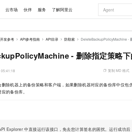
云市场
伙伴
服务
了解阿里云
AI 特惠
数据与 API
成为产品伙伴
企业增值服务
最佳实践
价格计算器
AI 场景体
基础软件
产品伙伴合
阿里云认证
市场活动
配置报价
大模型
开发参考
API参考指南
API目录
防勒索
DeleteBackupPolicyMach
自助选配和估算价格
新方式
域名与网站
睿译宝，AI翻译排版一步到位
智启 AI 普惠权益
产品生态集成认证中心
企业支持计划
云上春晚
千问官方 MaaS 平台，为开发者和 Agent 而生，新用户赠送 1 亿 + tokens 额度
云服务器 EC
Qwen Aud
AI Coding
阿里云Maa
2026 阿里云
为企业打
数据集
Windows
大模型认证
模型
NEW
NEW
交付可用成果
值低价云产品抢先购
提供智能易用的域名与建站服务
上传文档即自动完成翻译和格式还原
至高享 1亿+免费 tokens，加速 Al 应用落地
安全可靠、弹
智能编程，一键
ackupPolicyMachine - 删除指定策
产品生态伙伴
专家技术服务
云上奥运之旅
弹性计算合作
阿里云中企出
手机三要素
宝塔 Linux
全部认证
价格优势
有专属领域专家
对象存储 OSS
GLM-5.2：长任务时代开源旗舰模型
阿里云 OPC 创新助力计划
云数据库 RD
即刻拥有 DeepS
AI 电商营销
产品生态伙伴工作台
企业增值服务台
云栖战略参考
云存储合作计
云栖大会
身份实名认证
CentOS
训练营
推动算力普惠，释放技术红利
的大模型服务
最高返9万
多领域专家智能体,一键组建 AI 虚拟交付团队
至高百万元 Token 补贴，加速一人公司成长
稳定、安全、高性价比、高性能的云存储服务
真正可用的 1M 上下文,一次完成代码全链路开发
轻松解锁专属 Dee
从图文生成到
复制 MD 格式
 05:41:18
云上的中国
数据库合作计
活动全景
短信
Docker
图片和
站式影视创作平台
人工智能平台 PAI
Hermes Agent，打造自进化智能体
Token Plan 模型订阅计划
Qoder
5 分钟轻松部署
AI 广告创作
企业成长
大模型
NEW
信息公告
会删除机器上的备份策略和客户端，如果删除机器对应的备份库中仅包
看见新力量
云网络合作计
OCR 文字识别
JAVA
级电脑
证享300元代金券
可视化编排打通从文字构思到成片全链路闭环
一站式AI开发、训练和推理服务
自主进化，持久记忆，越用越聪明
Qwen3.8-Max 首发尝鲜，限时加量 10 倍，夜间低至2折
面向真实软件
图文、视频一
Kimi-K3
HappyHors
对应的备份库。
NEW
魔搭 Mode
loud
服务实践
官网公告
Kimi 最新旗舰模型，长程编程与推理利器
让文字生成流
金融模力时刻
Salesforce O
版
发票查验
全能环境
Qoder CN
Claude Code + GStack 打造工程团队
千问办公，限时限量积分加倍
云原生数据库 P
低代码高效构
AI 建站
NEW
作计划
计划
创新中心
魔搭 ModelSc
健康状态
让AI从“聊天伙伴”进化为能干活的“数字员工”
覆盖公网/内网、递归/权威、移动APP等全场景解析服务
安装技能 GStack，拥有专属 AI 工程团队
你的AI工作搭子，覆盖日常办公高频场景
基于千问大模型等，支持代码智能生成、研发智能问答
0 代码专业建
客户案例
天气预报查询
操作系统
Deepseek-v4-pro
HappyHors
态合作计划
态智能体模型
旗舰 MoE 大模型，百万上下文与顶尖推理能力
图生视频，流
Compute
同享
容器服务 Kubernetes 版 ACK
万小智 AI 建站低至 15元/月
云防火墙
AI 短剧/漫剧
快递物流查询
WordPress
成为服务伙
高校合作
式云数据仓库
点，立即开启云上创新
提供一站式管理容器应用的 K8s 服务
送.CN域名，送备案服务码
云原生的云上
AI助力短剧
GLM-5.2
Wan2.7-T
PI Explorer
中直接运行该接口，免去您计算签名的困扰。运行成功后，OpenA
Ubuntu