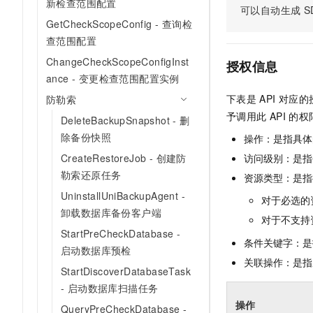
新检查范围配置
可以自动生成
S
AI 产品 免费试用
网络
安全
云开发大赛
Tableau 订阅
GetCheckScopeConfig - 查询检
1亿+ 大模型 tokens 和 
可观测
查范围配置
入门学习赛
中间件
AI空中课堂在线直播课
140+云产品 免费试用
大模型服务
ChangeCheckScopeConfigInst
授权信息
上云与迁云
产品新客免费试用，最长1
数据库
ance - 变更检查范围配置实例
生态解决方案
千问AI平台-Token Plan
企业出海
大模型ACA认证体验
下表是
API
对应的
防勒索
大数据计算
助力企业全员 AI 认知与能
行业生态解决方案
予调用此
API
的权
DeleteBackupSnapshot - 删
政企业务
媒体服务
千问AI平台-模型体验
除备份快照
操作：是指具体
开发者生态解决方案
在线体验全尺寸、多种模态
企业服务与云通信
CreateRestoreJob - 创建防
访问级别：是指每
AI 开发和 AI 应用解决
勒索还原任务
Happy 系列大模型
资源类型：是指
域名与网站
UninstallUniBackupAgent -
对于必选的
卸载数据库备份客户端
终端用户计算
对于不支持
StartPreCheckDatabase -
Serverless
条件关键字：是
大模型解决方案
启动数据库预检
关联操作：是指
开发工具
StartDiscoverDatabaseTask
快速部署 Dify，高效搭建 
- 启动数据库扫描任务
迁移与运维管理
操作
QueryPreCheckDatabase -