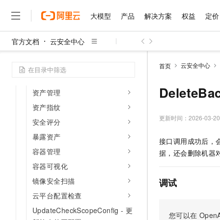
核心文件监控
大模型
产品
解决方案
权益
定价
告警设置
容器主动防御
官方文档
云安全中心
容器文件防御
大模型
产品
解决方案
权益
定价
云市场
伙伴
服务
了解阿里云
精选产品
精选解决方案
普惠上云
产品定价
精选商城
成为销售伙伴
售前咨询
为什么选择阿里云
千问AI平台
容器微隔离
云安全中心
首页
了解云产品的定价详情
大模型服务平台百炼
千问办公，解锁你的工作
普惠上云 官方力荐
分销伙伴
在线服务
网站建设
什么是云计算
大
Agent客户端
大模型服务与应用平台
企业级Agent产品，直接
云服务器38元/年起，超
DeleteB
资产管理
咨询伙伴
多端小程序
技术领先
云上成本管理
售后服务
千问大模型
Agency Agents：拥
官方推荐返现计划
资产指纹
大模型
大模型
精选产品
精选解决方案
Salesforce 国际版订阅
稳定可靠
管理和优化成本
多元化、高性能、安全可靠
推荐新用户得奖励，单订单
更新时间：
2026-03-20
销售伙伴合作计划
安全评分
自助服务
友盟天域
安全合规
人工智能与机器学习
AI
文本生成
暴露资产
无影云电脑
HappyHorse 打造一
云工开物
接口调用成功后，
无影生态合作计划
在线服务
观测云
分析师报告
随时随地安全接入的云上超
高校专属算力普惠，学生认
计算
互联网应用开发
容器管理
Qwen3.8-Max
据，还会删除机器
HOT
Salesforce On Alibaba C
工单服务
智能体时代全能旗舰模型
Tuya 物联网平台阿里云
研究报告与白皮书
容器可视化
云解析DNS
快速拥有专属 OpenClaw
Consulting Partner 合
大数据
容器
免费试用
短信专区
镜像安全扫描
调试
蓝凌 OA
Qwen3.7-Plus
AI 大模型销售与服务生
现代化应用
存储
天池大赛
能看、能想、能动手的多模
云平台配置检查
云原生大数据计算服务 Max
解决方案免费试用 新老
电子合同
面向分析的企业级SaaS模
最高领取价值200元试用
安全
UpdateCheckScopeConfig - 更
网络与CDN
AI 算法大赛
Qwen3-VL-Plus
您可以在
OpenA
畅捷通