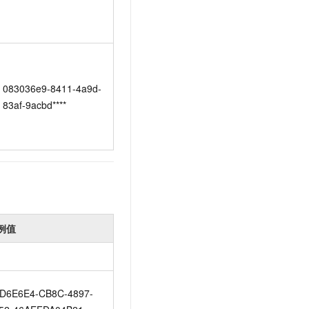
083036e9-8411-4a9d-
83af-9acbd****
例值
D6E6E4-CB8C-4897-