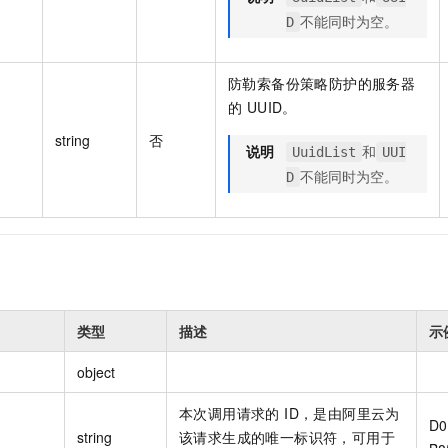
不能同时为空。
D
防勒索备份策略防护的服务器
的 UUID。
string
否
说明
和
UuidList
UUI
不能同时为空。
D
类型
描述
示
object
本次调用请求的 ID，是由阿里云为
D0
string
该请求生成的唯一标识符，可用于