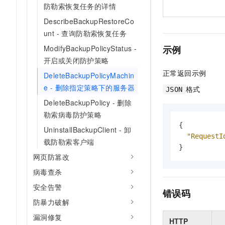
防勒索恢复任务的详情
DescribeBackupRestoreCo
unt - 查询防勒索恢复任务
示例
ModifyBackupPolicyStatus -
开启或关闭防护策略
正常返回示例
DeleteBackupPolicyMachin
e - 删除指定策略下的服务器
格式
JSON
DeleteBackupPolicy - 删除
勒索病毒防护策略
{
UninstallBackupClient - 卸
"RequestI
载防勒索客户端
}
网页防篡改
病毒查杀
安全告警
错误码
防暴力破解
漏洞修复
HTTP