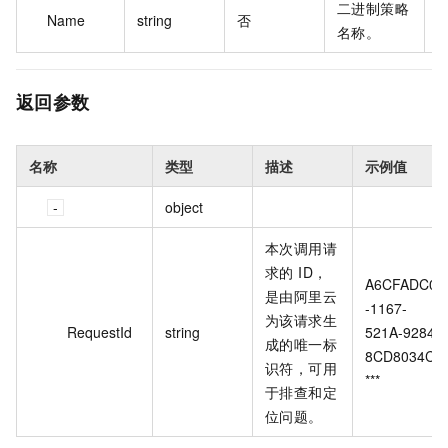
二进制策略
p
Name
string
否
名称。
b
返回参数
名称
类型
描述
示例值
object
本次调用请
求的 ID，
A6CFADC0
是由阿里云
-1167-
为该请求生
RequestId
string
521A-9284-
成的唯一标
8CD8034C*
识符，可用
***
于排查和定
位问题。