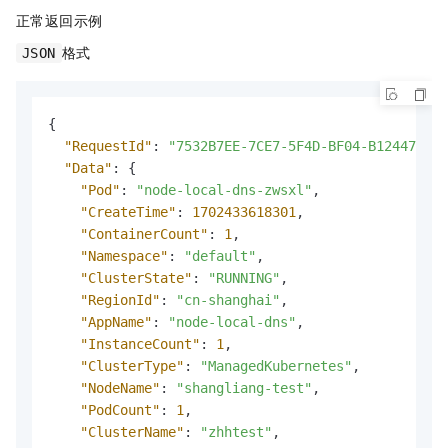
正常返回示例
格式
JSON
{
"RequestId"
:
"7532B7EE-7CE7-5F4D-BF04-B12447DD**
"Data"
:
{
"Pod"
:
"node-local-dns-zwsxl"
,
"CreateTime"
:
1702433618301
,
"ContainerCount"
:
1
,
"Namespace"
:
"default"
,
"ClusterState"
:
"RUNNING"
,
"RegionId"
:
"cn-shanghai"
,
"AppName"
:
"node-local-dns"
,
"InstanceCount"
:
1
,
"ClusterType"
:
"ManagedKubernetes"
,
"NodeName"
:
"shangliang-test"
,
"PodCount"
:
1
,
"ClusterName"
:
"zhhtest"
,