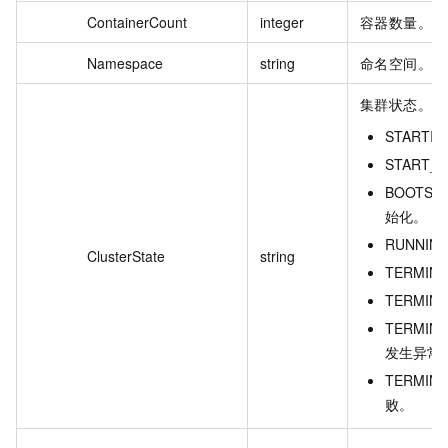
ContainerCount
integer
容器数量。
Namespace
string
命名空间。
集群状态。取
START
START_
BOOTS
始化。
RUNNI
ClusterState
string
TERMIN
TERMI
TERMIN
发生异常
TERMIN
败。