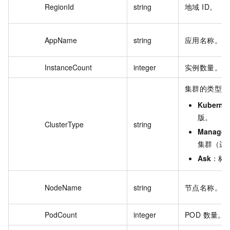
RegionId
string
地域 ID。
AppName
string
应用名称。
InstanceCount
integer
实例数量。
集群的类型。
Kuberne
版。
ClusterType
string
Managed
集群（边
Ask
：标准 
NodeName
string
节点名称。
PodCount
integer
POD 数量。