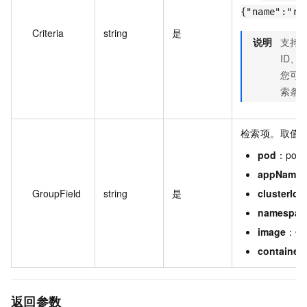
{"name":"ri
Criteria
string
是
说明
支持使
ID、
您可
索条
检索项。取值
pod
：pod
appName
GroupField
string
是
clusterId
namespac
image
：镜
container
返回参数