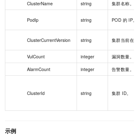
ClusterName
string
集群名称。
PodIp
string
POD 的 IP。
ClusterCurrentVersion
string
集群当前在线
VulCount
integer
漏洞数量。
AlarmCount
integer
告警数量。
ClusterId
string
集群 ID。
示例