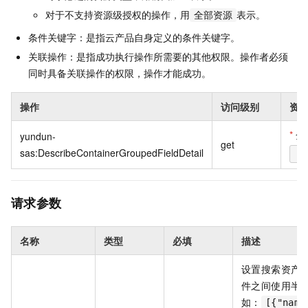
对于不支持资源级授权的操作，用
表示。
全部资源
条件关键字：是指云产品自身定义的条件关键字。
关联操作：是指成功执行操作所需要的其他权限。操作者必须
同时具备关联操作的权限，操作才能成功。
操作
访问级别
资
*
全
yundun-
get
sas:DescribeContainerGroupedFieldDetail
*
请求参数
名称
类型
必填
描述
设置搜索资产的
件之间使用半角
如：
[{"name