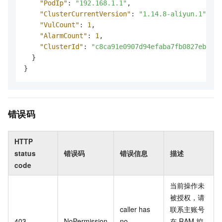
"PodIp"
:
"192.168.1.1"
,
"ClusterCurrentVersion"
:
"1.14.8-aliyun.1"
,
"VulCount"
:
1
,
"AlarmCount"
:
1
,
"ClusterId"
:
"c8ca91e0907d94efaba7fb0827eb9***
}
}
错误码
HTTP
status
错误码
错误信息
描述
code
当前操作未
被授权，请
caller has
联系主账号
403
NoPermission
no
在
RAM
控