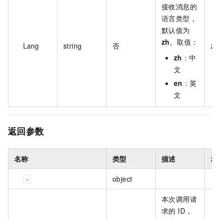
接收消息的
语言类型，
默认值为
zh
。取值：
Lang
string
否
zh
zh
：中
文
en
：英
文
返回参数
名称
类型
描述
示
object
本次调用请
求的 ID，