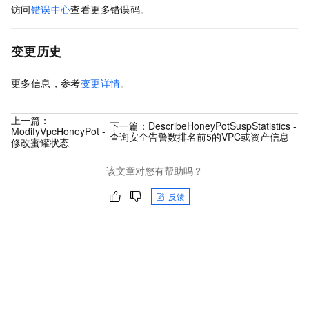
访问
错误中心
查看更多错误码。
变更历史
更多信息，参考
变更详情
。
上一篇：
下一篇：
DescribeHoneyPotSuspStatistics -
ModifyVpcHoneyPot -
查询安全告警数排名前5的VPC或资产信息
修改蜜罐状态
该文章对您有帮助吗？
反馈