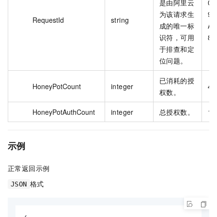
是由阿里云
0F
为该请求生
9C
RequestId
string
成的唯一标
AC
识符，可用
8B
于排查和定
位问题。
已消耗的授
HoneyPotCount
integer
4
权数。
HoneyPotAuthCount
integer
总授权数。
10
示例
正常返回示例
格式
JSON